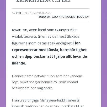
AV
VIVI
DEN
6 NOVEMBER, 2025
- BUDDISM
,
GUDINNOR/GUDAR BUDDISM
Kwan Yin, även känd som Guanyin eller
Avalokitesvara, är en av de mest älskade
figurerna inom östasiatisk andlighet.
Hon
representerar medkänsla, barmhärtighet
och en djup önskan att hjälpa allt levande
lidande.
Hennes namn betyder ”Hon som hör världens
rop”, vilket speglar hennes roll som vördad
beskyddare och vägledare.
Från ursprungliga Mahayana-buddhismen till
kinesisk tradition har Kwan Yin utvecklats till en