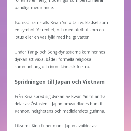
rollen av en helig moderfigur som personifierar
oändligt medlidande.
Ikoniskt framställs Kwan Yin ofta i vit klädsel som
en symbol för renhet, och med attribut som en
lotus eller en vas fylld med heligt vatten.
Under Tang- och Song-dynastierna kom hennes
dyrkan att växa, både i formella religiösa
sammanhang och inom kinesisk folktro.
Spridningen till Japan och Vietnam
Från Kina spred sig dyrkan av Kwan Yin till andra
delar av Östasien. I Japan omvandlades hon till
Kannon, helighetens och medlidandets gudinna.
Liksom i Kina finner man i Japan avbilder av