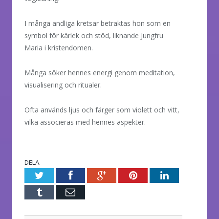
I många andliga kretsar betraktas hon som en
symbol för kärlek och stöd, liknande Jungfru
Maria i kristendomen.
Många söker hennes energi genom meditation,
visualisering och ritualer.
Ofta används ljus och färger som violett och vitt,
vilka associeras med hennes aspekter.
DELA.
Twitter
Facebook
Google+
Pinterest
LinkedIn
Tumblr
E-
post