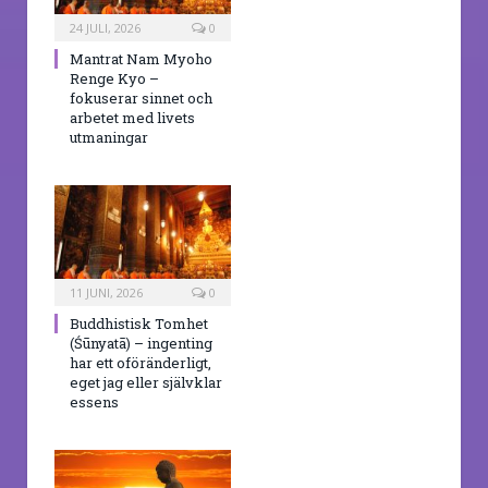
24 JULI, 2026
0
Mantrat Nam Myoho
Renge Kyo –
fokuserar sinnet och
arbetet med livets
utmaningar
11 JUNI, 2026
0
Buddhistisk Tomhet
(Śūnyatā) – ingenting
har ett oföränderligt,
eget jag eller självklar
essens