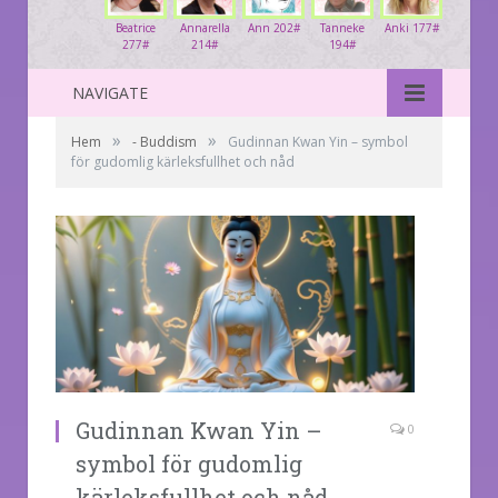
Beatrice
Annarella
Ann 202#
Tanneke
Anki 177#
277#
214#
194#
NAVIGATE
»
»
Hem
- Buddism
Gudinnan Kwan Yin – symbol
för gudomlig kärleksfullhet och nåd
Gudinnan Kwan Yin –
0
symbol för gudomlig
kärleksfullhet och nåd