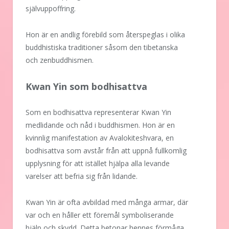
självuppoffring.
Hon är en andlig förebild som återspeglas i olika
buddhistiska traditioner såsom den tibetanska
och zenbuddhismen.
Kwan Yin som bodhisattva
Som en bodhisattva representerar Kwan Yin
medlidande och nåd i buddhismen. Hon är en
kvinnlig manifestation av Avalokiteshvara, en
bodhisattva som avstår från att uppnå fullkomlig
upplysning för att istället hjälpa alla levande
varelser att befria sig från lidande.
Kwan Yin är ofta avbildad med många armar, där
var och en håller ett föremål symboliserande
hjälp och skydd. Detta betonar hennes förmåga