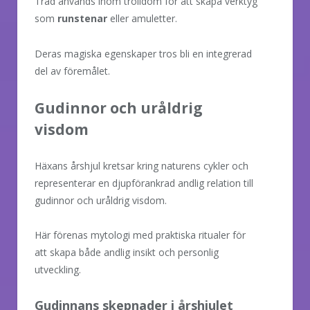
Träd används inom trolldom för att skapa verktyg
som
runstenar
eller amuletter.
Deras magiska egenskaper tros bli en integrerad
del av föremålet.
Gudinnor och uråldrig
visdom
Häxans årshjul kretsar kring naturens cykler och
representerar en djupförankrad andlig relation till
gudinnor och uråldrig visdom.
Här förenas mytologi med praktiska ritualer för
att skapa både andlig insikt och personlig
utveckling.
Gudinnans skepnader i årshjulet