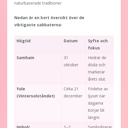
naturbaserade traditioner.
Nedan är en kort översikt över de
viktigaste sabbaterna:
Högtid
Datum
Syfte och
fokus
Samhain
31
Hedrar de
oktober
döda och
markerar
årets slut.
Yule
Cirka 21
Födelse av
(Vintersolståndet)
december
ljuset när
dagarna
börjar bli
längre.
Imbolc
1–2
Symboliserar