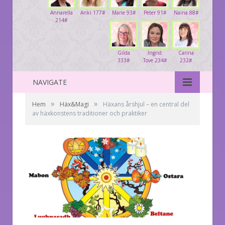
Annarella
Anki 177#
Marie 93#
Peter 91#
Naina 88#
214#
Gilda
Ingrid
Carina
333#
Tove 234#
232#
NAVIGATE
»
»
Hem
Häx&Magi
Häxans årshjul – en central del
av häxkonstens traditioner och praktiker