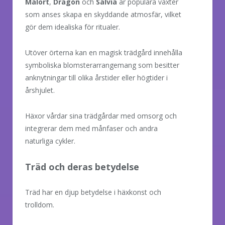
Malört
,
Dragon
och
Salvia
är populära växter
som anses skapa en skyddande atmosfär, vilket
gör dem idealiska för ritualer.
Utöver örterna kan en magisk trädgård innehålla
symboliska blomsterarrangemang som besitter
anknytningar till olika årstider eller högtider i
årshjulet.
Häxor vårdar sina trädgårdar med omsorg och
integrerar dem med månfaser och andra
naturliga cykler.
Träd och deras betydelse
Träd har en djup betydelse i häxkonst och
trolldom.