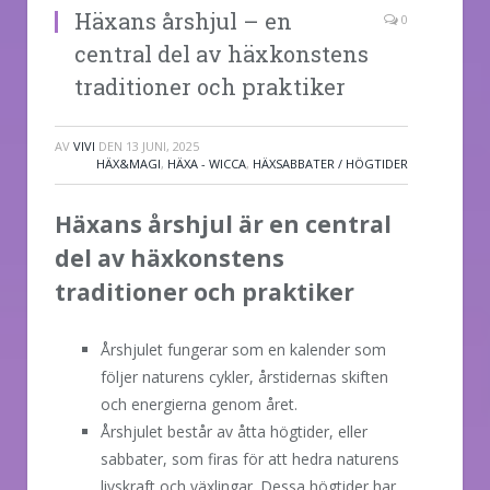
Häxans årshjul – en
0
central del av häxkonstens
traditioner och praktiker
AV
VIVI
DEN
13 JUNI, 2025
HÄX&MAGI
,
HÄXA - WICCA
,
HÄXSABBATER / HÖGTIDER
Häxans årshjul är en central
del av häxkonstens
traditioner och praktiker
Årshjulet fungerar som en kalender som
följer naturens cykler, årstidernas skiften
och energierna genom året.
Årshjulet består av åtta högtider, eller
sabbater, som firas för att hedra naturens
livskraft och växlingar. Dessa högtider har