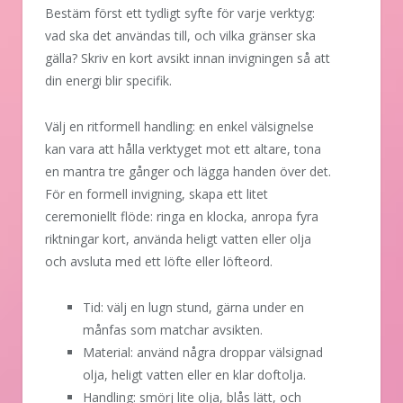
Bestäm först ett tydligt syfte för varje verktyg:
vad ska det användas till, och vilka gränser ska
gälla? Skriv en kort avsikt innan invigningen så att
din energi blir specifik.
Välj en ritformell handling: en enkel välsignelse
kan vara att hålla verktyget mot ett altare, tona
en mantra tre gånger och lägga handen över det.
För en formell invigning, skapa ett litet
ceremoniellt flöde: ringa en klocka, anropa fyra
riktningar kort, använda heligt vatten eller olja
och avsluta med ett löfte eller löfteord.
Tid: välj en lugn stund, gärna under en
månfas som matchar avsikten.
Material: använd några droppar välsignad
olja, heligt vatten eller en klar doftolja.
Handling: smörj lite olja, blås lätt, och