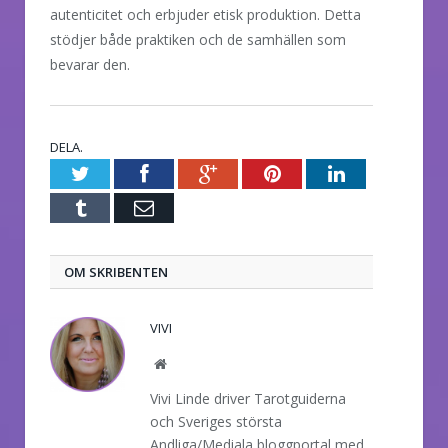
autenticitet och erbjuder etisk produktion. Detta
stödjer både praktiken och de samhällen som
bevarar den.
DELA.
Twitter
Facebook
Google+
Pinterest
LinkedIn
Tumblr
E-
post
OM SKRIBENTEN
VIVI
Website
Vivi Linde driver Tarotguiderna
och Sveriges största
Andliga/Mediala bloggportal med