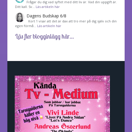
Frågar du dig vad syftet med ditt liv är. Vad din uppgift är.
Ditt kall. Sv…
Läs artikeln här
Dagens Budskap 6/8
Kort 1 visar att det är dax att tro mer på dig själv och din
egen förmå…
Läs artikeln här
Läs fler blogginlägg här...