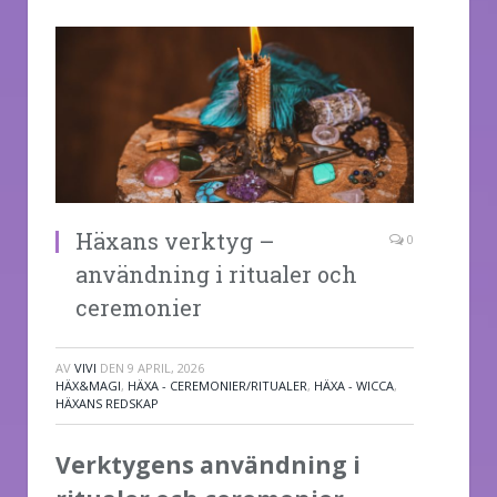
Häxans verktyg –
0
användning i ritualer och
ceremonier
AV
VIVI
DEN
9 APRIL, 2026
HÄX&MAGI
,
HÄXA - CEREMONIER/RITUALER
,
HÄXA - WICCA
,
HÄXANS REDSKAP
Verktygens användning i