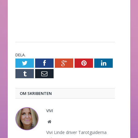
DELA.
Twitter
Facebook
Google+
Pinterest
LinkedIn
Tumblr
E-
post
OM SKRIBENTEN
VIVI
Website
Vivi Linde driver Tarotguiderna