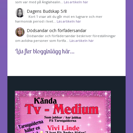
som var med på Änglahealin…
Läs artikeln här
Dagens Budskap 5/8
Kort 1 visar att du går mot en lugnare och mer
harmonisk period i livet…
Läs artikeln här
Dödsandar och förfädersandar
Dödsandar och förfädersandar beskriver föreställningar
om avlidna personer som fortfa…
Läs artikeln här
Läs fler blogginlägg här...