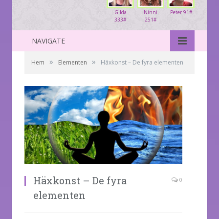
Gilda
Ninni
Peter 91#
333#
251#
NAVIGATE
»
»
Hem
Elementen
Häxkonst – De fyra elementen
Häxkonst – De fyra
0
elementen