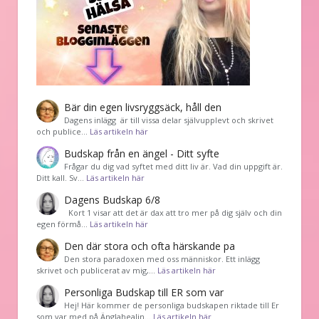
Bär din egen livsryggsäck, håll den
Dagens inlägg är till vissa delar självupplevt och skrivet
och publice…
Läs artikeln här
Budskap från en ängel - Ditt syfte
Frågar du dig vad syftet med ditt liv är. Vad din uppgift är.
Ditt kall. Sv…
Läs artikeln här
Dagens Budskap 6/8
Kort 1 visar att det är dax att tro mer på dig själv och din
egen förmå…
Läs artikeln här
Den där stora och ofta härskande pa
Den stora paradoxen med oss människor. Ett inlägg
skrivet och publicerat av mig,…
Läs artikeln här
Personliga Budskap till ER som var
Hej! Här kommer de personliga budskapen riktade till Er
som var med på Änglahealin…
Läs artikeln här