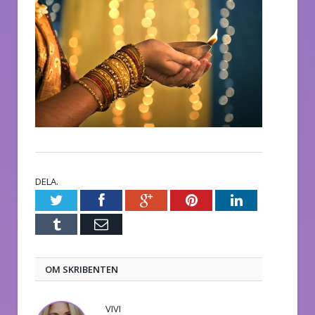
DELA.
Twitter
Facebook
Google+
Pinterest
LinkedIn
Tumblr
E-
post
OM SKRIBENTEN
VIVI