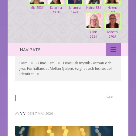
Mia 253#
Katarina
Johanna
Naina 88#
Helena
203#
142#
59#
Gilda
Anneth
333#
276#
NAVIGATE
»
»
Hem
- Hinduism
Hinduisk mystik - Atman och
jiva: Förhållandet Mellan Själens Evighet och Individuell
»
Identitet
0
AV
VIVI
DEN
7 MAJ, 2026