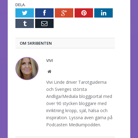
DELA.
Twitter
Facebook
Google+
Pinterest
LinkedIn
Tumblr
E-
post
OM SKRIBENTEN
VIVI
Website
Vivi Linde driver Tarotguiderna
och Sveriges största
Andliga/Mediala bloggportal med
över 90 stycken bloggare med
inriktning kropp, själ, hälsa och
inspiration. Lyssna även gärna på
Podcasten Mediumpodden.