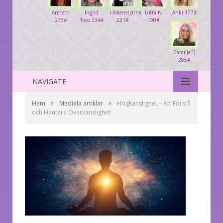
Anneth
Ingrid
Hökenstjärna
Lotta N
Anki 177#
276#
Tove 234#
231#
190#
Camilla B
285#
NAVIGATE
»
»
Hem
Mediala artiklar
Högkänslighet – Att Förstå
och Hantera Överkänslighet