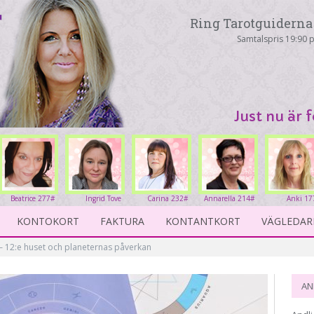
Ring Tarotguiderna 
Samtalspris 19:90 p
Just nu är 
Beatrice 277#
Ingrid Tove
Carina 232#
Annarella 214#
Anki 17
234#
KONTOKORT
FAKTURA
KONTANTKORT
VÄGLEDAR
 12:e huset och planeternas påverkan
AN