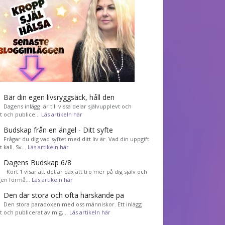
Bär din egen livsryggsäck, håll den
Dagens inlägg är till vissa delar självupplevt och
et och publice…
Läs artikeln här
Budskap från en ängel - Ditt syfte
Frågar du dig vad syftet med ditt liv är. Vad din uppgift
tt kall. Sv…
Läs artikeln här
Dagens Budskap 6/8
Kort 1 visar att det är dax att tro mer på dig själv och
gen förmå…
Läs artikeln här
Den där stora och ofta härskande pa
Den stora paradoxen med oss människor. Ett inlägg
et och publicerat av mig,…
Läs artikeln här