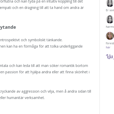
rflutna och kan tyda på en intuitiv koppling till det
empati och en dragning till att ta hand om andra är
Er so
lytande
harmo
 introspektivt och symboliskt tänkande.
föres
en kan ha en förmåga för att tolka underliggande
här
Läs 
dentala och kan leda till att man söker romantik bortom
en passion för att hjälpa andra eller att finna skönhet i
tryckande av aggression och vilja, men å andra sidan till
g eller humanitär verksamhet.