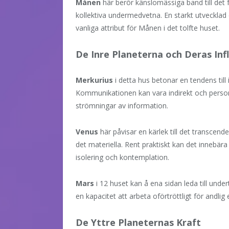
Månen
här berör känslomässiga band till det fö
kollektiva undermedvetna. En starkt utvecklad 
vanliga attribut för Månen i det tolfte huset.
De Inre Planeterna och Deras Inf
Merkurius
i detta hus betonar en tendens till
Kommunikationen kan vara indirekt och person
strömningar av information.
Venus
här påvisar en kärlek till det transcen
det materiella. Rent praktiskt kan det innebära 
isolering och kontemplation.
Mars
i 12 huset kan å ena sidan leda till under
en kapacitet att arbeta oförtröttligt för andli
De Yttre Planeternas Kraft