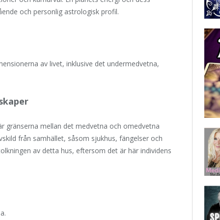
ende och personlig astrologisk profil.
mensionerna av livet, inklusive det undermedvetna,
skaper
r där gränserna mellan det medvetna och omedvetna
 avskild från samhället, såsom sjukhus, fängelser och
 i tolkningen av detta hus, eftersom det är här individens
a.