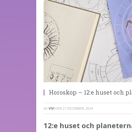
Horoskop – 12:e huset och p
AV
VIVI
DEN
27 DECEMBER, 2024
12:e huset och planeter