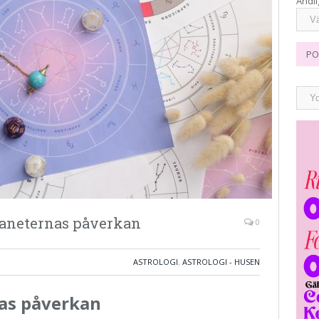
Andli
PO
laneternas påverkan
0
ASTROLOGI
,
ASTROLOGI - HUSEN
nas påverkan