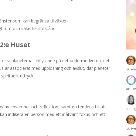
nster som kan begränsa tillväxten.
gt rum och säkerhetstillstånd.
2:e Huset
öter vi planeternas inflytande på det undermedvetna, det
us är associerat med upplösning och avslut, där planeter
skriv
pirituellt uttryck.
är. Di
ov av ensamhet och reflektion, samt en tendens till att
din e
kan indikera en person med ett inåtvänt fokus och ett
skriv