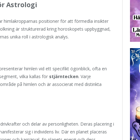
r Astrologi
r himlakropparnas positioner för att förmedla insikter
kning är strukturerad kring horoskopets uppbyggnad,
nas unika roll i astrologisk analys.
resenterar himlen vid ett specifikt ögonblick, ofta en
segment, vilka kallas för
stjärntecken
. Varje
 område på himlen och är associerat med distinkta
drivkrafter och delar av personligheten. Deras placering i
anifesterar sig i individens liv. Där en planet placeras
ationer och karriärval. En planets energi och dess