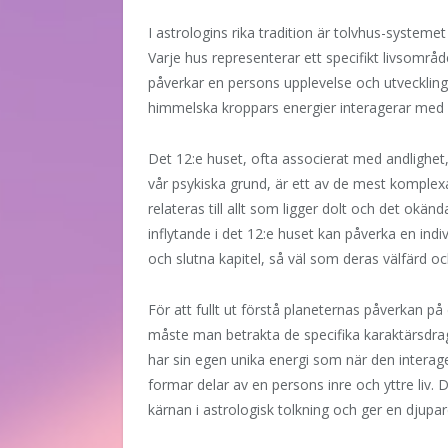
I astrologins rika tradition är tolvhus-systemet
Varje hus representerar ett specifikt livsområd
påverkar en persons upplevelse och utveckling
himmelska kroppars energier interagerar med v
Det 12:e huset, ofta associerat med andlighe
vår psykiska grund, är ett av de mest komplex
relateras till allt som ligger dolt och det okä
inflytande i det 12:e huset kan påverka en ind
och slutna kapitel, så väl som deras välfärd 
För att fullt ut förstå planeternas påverkan p
måste man betrakta de specifika karaktärsdrag
har sin egen unika energi som när den interager
formar delar av en persons inre och yttre liv.
kärnan i astrologisk tolkning och ger en djupare