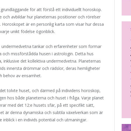
 grundläggande för att förstå ett individuellt horoskop.
e och avbildar hur planeternas positioner och rörelser
. Horoskopet är en personlig karta som visar hur dessa
arje unikt födelse ögonblick.
t, undermedvetna tankar och erfarenheter som formar
a och missförstådda husen i astrologin. Detta hus
nda, inklusive det kollektiva undermedvetna. Planeternas
ivids innersta drömmar och rädslor, deras hemligheter
och behov av ensamhet.
å det tolvte huset, och därmed på individens horoskop,
en hos både planeterna och huset i fråga. Varje planet
ar med det 12:e husets sfär, på ett specifikt sätt,
 Det är denna dynamiska och subtila växelverkan som är
 inblick i en individs potential och utmaningar.