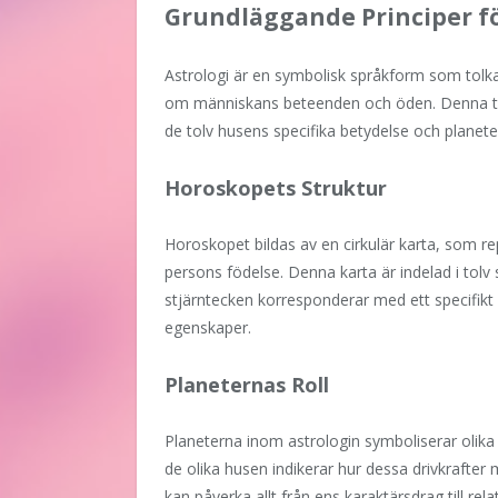
Grundläggande Principer fö
Astrologi är en symbolisk språkform som tolka
om människans beteenden och öden. Denna tol
de tolv husens specifika betydelse och planeter
Horoskopets Struktur
Horoskopet bildas av en cirkulär karta, som rep
persons födelse. Denna karta är indelad i tolv 
stjärntecken korresponderar med ett specifikt
egenskaper.
Planeternas Roll
Planeterna inom astrologin symboliserar olika 
de olika husen indikerar hur dessa drivkrafter m
kan påverka allt från ens karaktärsdrag till rel