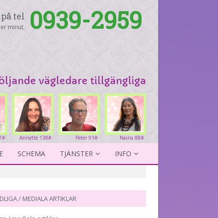
0939-2959
på tel
er minut.
följande vägledare tillgängliga
7#
Annette 138#
Peter 91#
Naina 88#
E
SCHEMA
TJÄNSTER
INFO
DLIGA / MEDIALA ARTIKLAR