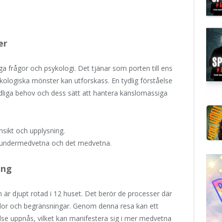
er
iga frågor och psykologi. Det tjänar som porten till ens
kologiska mönster kan utforskass. En tydlig förståelse
 andliga behov och dess sätt att hantera känslomässiga
insikt och upplysning.
et undermedvetna och det medvetna.
ing
n är djupt rotad i 12 huset. Det berör de processer där
slor och begränsningar. Genom denna resa kan ett
else uppnås, vilket kan manifestera sig i mer medvetna