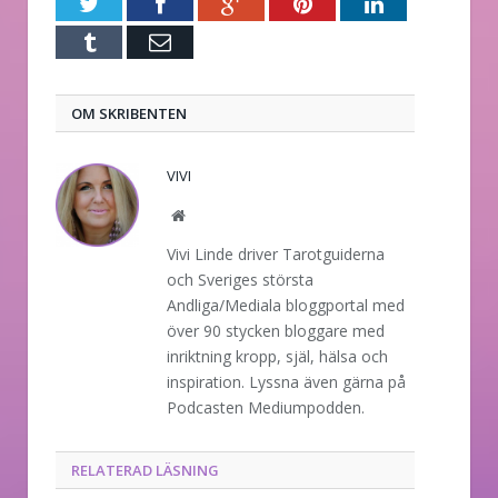
Twitter
Facebook
Google+
Pinterest
LinkedIn
Tumblr
E-
post
OM SKRIBENTEN
VIVI
Website
Vivi Linde driver Tarotguiderna
och Sveriges största
Andliga/Mediala bloggportal med
över 90 stycken bloggare med
inriktning kropp, själ, hälsa och
inspiration. Lyssna även gärna på
Podcasten Mediumpodden.
RELATERAD LÄSNING