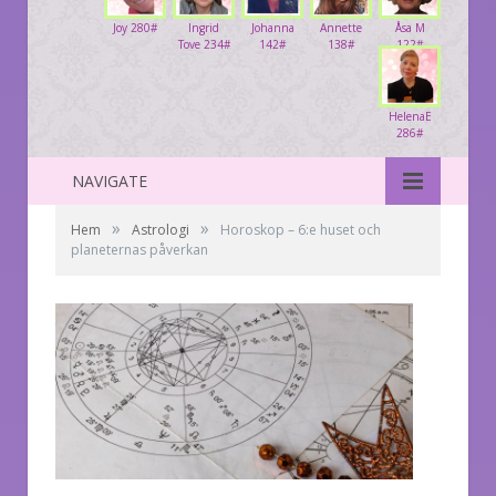
Joy 280#
Ingrid
Johanna
Annette
Åsa M
Tove 234#
142#
138#
122#
HelenaE
286#
NAVIGATE
»
»
Hem
Astrologi
Horoskop – 6:e huset och
planeternas påverkan