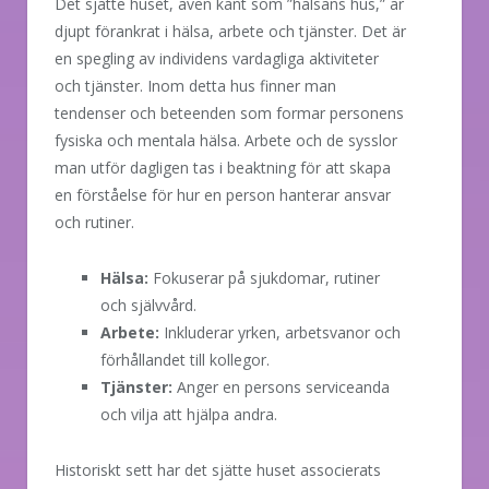
Det sjätte huset, även känt som ”hälsans hus,” är
djupt förankrat i hälsa, arbete och tjänster. Det är
en spegling av individens vardagliga aktiviteter
och tjänster. Inom detta hus finner man
tendenser och beteenden som formar personens
fysiska och mentala hälsa. Arbete och de sysslor
man utför dagligen tas i beaktning för att skapa
en förståelse för hur en person hanterar ansvar
och rutiner.
Hälsa:
Fokuserar på sjukdomar, rutiner
och självvård.
Arbete:
Inkluderar yrken, arbetsvanor och
förhållandet till kollegor.
Tjänster:
Anger en persons serviceanda
och vilja att hjälpa andra.
Historiskt sett har det sjätte huset associerats