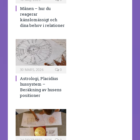
Månen – hur du
reagerar
känslomässigt och
dina behov i relationer
30 MARS, 2026
0
Astrologi, Placidius
hussystem –
Beräkning av husens
positioner
24 DECEMBER, 2025
0