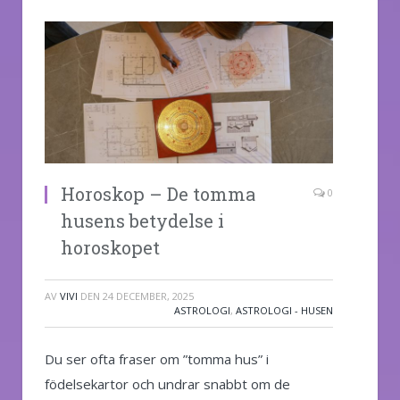
Horoskop – De tomma
0
husens betydelse i
horoskopet
AV
VIVI
DEN
24 DECEMBER, 2025
ASTROLOGI
,
ASTROLOGI - HUSEN
Du ser ofta fraser om ”tomma hus” i
födelsekartor och undrar snabbt om de