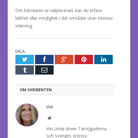
Om härskaren är välplacerad, kan du erfara
lätthet eller möjlighet i det området utan intensiv
inlärning.
DELA.
Twitter
Facebook
Google+
Pinterest
LinkedIn
Tumblr
E-
post
OM SKRIBENTEN
VIVI
Website
Vivi Linde driver Tarotguiderna
och Sveriges största