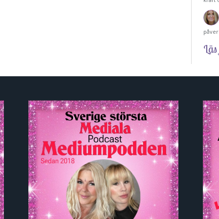
påver
Läs 