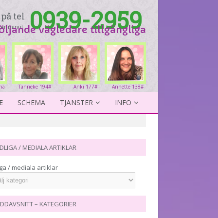
0939-2959
på tel
er minut.
följande vägledare tillgängliga
na
Tanneke 194#
Anki 177#
Annette 138#
1#
E
SCHEMA
TJÄNSTER
INFO
DLIGA / MEDIALA ARTIKLAR
ga / mediala artiklar
DDAVSNITT – KATEGORIER