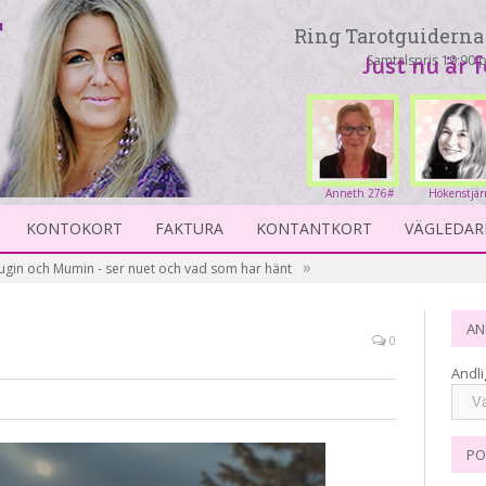
Ring Tarotguiderna 
Samtalspris 19:90 p
Just nu är 
Anneth 276#
Hökenstjär
23
KONTOKORT
FAKTURA
KONTANTKORT
VÄGLEDAR
»
ugin och Mumin - ser nuet och vad som har hänt
AN
0
Andli
PO