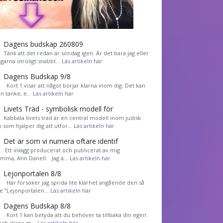
Dagens budskap 260809
Tänk att det redan är söndag igen. Är det bara jag eller
agarna otroligt snabbt…
Läs artikeln här
Dagens Budskap 9/8
Kort 1 visar att något börjar klarna inom dig. Det kan
en tanke, e…
Läs artikeln här
Livets Träd - symbolisk modell för
Kabbala livets träd är en central modell inom judisk
k som hjälper dig att utfor…
Läs artikeln här
Det är som vi numera oftare identif
͏ Ett inlägg producerat och publicerat av mig
mma, Ann Danell. Jag ä…
Läs artikeln här
Lejonportalen 8/8
Här försöker jag sprida lite klarhet angående den så
de ”Lejonportalen…
Läs artikeln här
Dagens Budskap 8/8
Kort 1 kan betyda att du behöver ta tillbaka din egen
 och skapa m…
Läs artikeln här