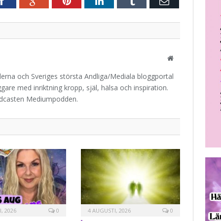
r
Facebook
Google+
Pinterest
LinkedIn
Tumblr
E-
post
Website
iderna och Sveriges största Andliga/Mediala bloggportal
are med inriktning kropp, själ, hälsa och inspiration.
odcasten Mediumpodden.
, 2026
0
4 AUGUSTI, 2026
0