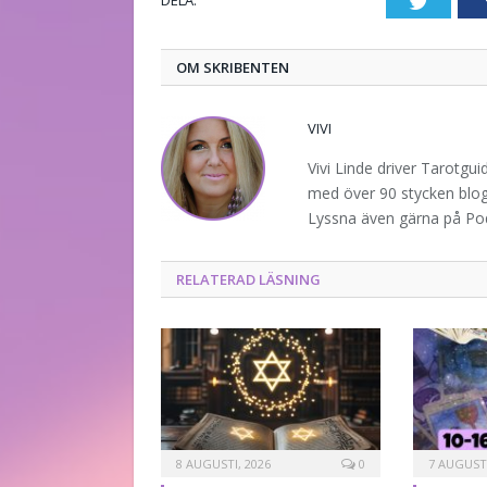
DELA.
Twitte
OM SKRIBENTEN
VIVI
Vivi Linde driver Tarotgu
med över 90 stycken blogg
Lyssna även gärna på P
RELATERAD LÄSNING
8 AUGUSTI, 2026
0
7 AUGUSTI