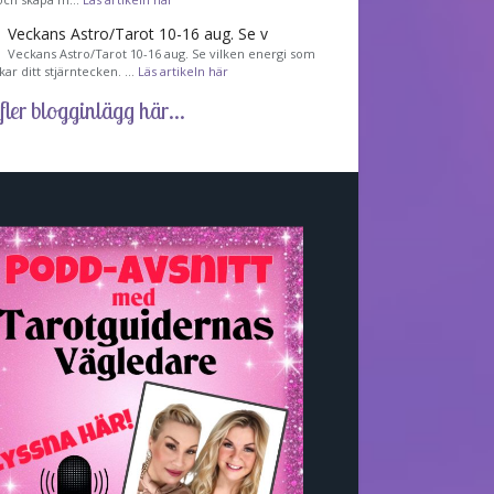
Veckans Astro/Tarot 10-16 aug. Se v
Veckans Astro/Tarot 10-16 aug. Se vilken energi som
kar ditt stjärntecken. …
Läs artikeln här
fler blogginlägg här...