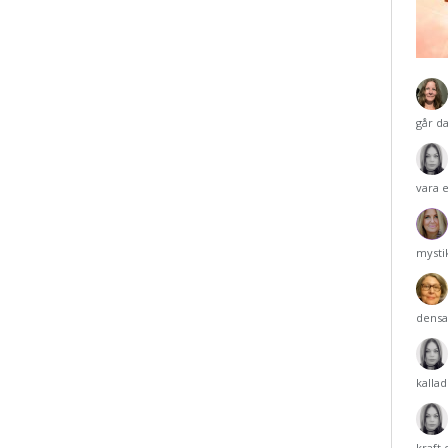
går d
vara 
mysti
densa
kalla
kraft