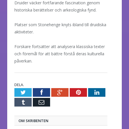
Druider väcker fortfarande fascination genom
historiska berättelser och arkeologiska fynd.
Platser som Stonehenge knyts ibland till druidiska
aktiviteter.
Forskare fortsätter att analysera klassiska texter
och föremål för att bättre förstå deras kulturella
påverkan.
DELA.
Twitter
Facebook
Google+
Pinterest
LinkedIn
Tumblr
E-
post
OM SKRIBENTEN