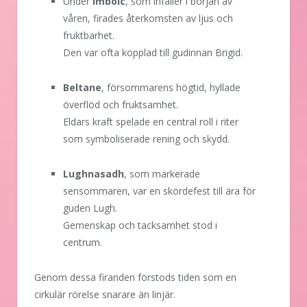
Under
Imbolc
, som infaller i början av
våren, firades återkomsten av ljus och
fruktbarhet.
Den var ofta kopplad till gudinnan Brigid.
Beltane
, försommarens högtid, hyllade
överflöd och fruktsamhet.
Eldars kraft spelade en central roll i riter
som symboliserade rening och skydd.
Lughnasadh
, som markerade
sensommaren, var en skördefest till ära för
guden Lugh.
Gemenskap och tacksamhet stod i
centrum.
Genom dessa firanden förstods tiden som en
cirkulär rörelse snarare än linjär.