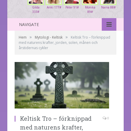
Gilda
Anki 177#
Peter 91#
Monika
Naina 88#
333#
89#
NAVIGATE
»
»
Hem
Mytologi - Keltisk
Keltisk Tro – förknippad
med naturens krafter, jorden, solen, månen och
årstidernas cykler
Keltisk Tro – förknippad
0
med naturens krafter,