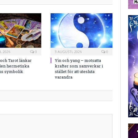
, 2026
0
3 AUGUSTI, 2026
0
och Tarot länkar
Yin och yang – motsatta
en hermetiska
krafter som samverkar i
ns symbolik
stället för att utesluta
varandra