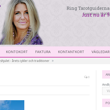
Ring Tarotguiderna 
Samtalspris 19:90 p
Just nu är 
KONTOKORT
FAKTURA
KONTANTKORT
VÄGLEDAR
»
rshjulet - årets cykler och traditioner
AN
0
Andli
PO