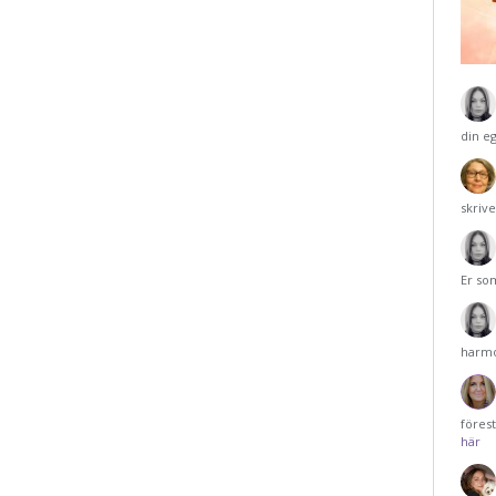
din e
skriv
Er so
harmo
föres
här