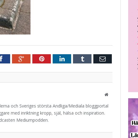
r
Facebook
Google+
Pinterest
LinkedIn
Tumblr
E-
post
Website
iderna och Sveriges största Andliga/Mediala bloggportal
are med inriktning kropp, själ, hälsa och inspiration.
odcasten Mediumpodden.