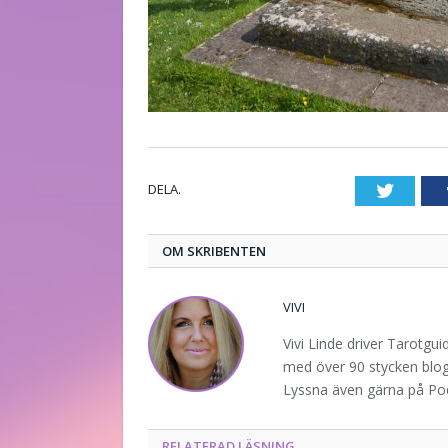
DELA.
Twitte
OM SKRIBENTEN
VIVI
Vivi Linde driver Tarotgu
med över 90 stycken blogg
Lyssna även gärna på P
RELATERAD LÄSNING