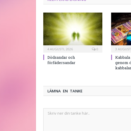
4 AUGUSTI, 2026
0
3 AUGUSTI
Dödsandar och
Kabbala 
förfädersandar
genom d
kabbala
LÄMNA EN TANKE