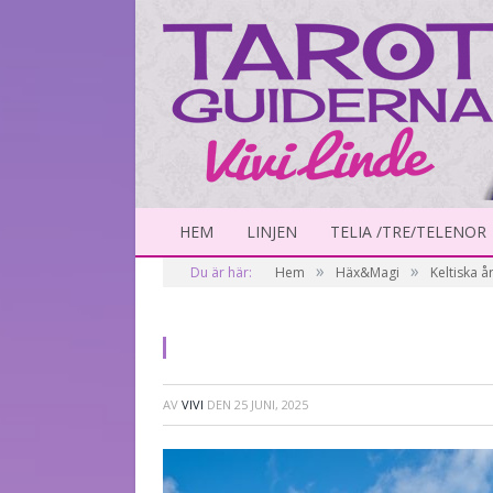
HEM
LINJEN
TELIA /TRE/TELENOR
»
»
Du är här:
Hem
Häx&Magi
Keltiska å
AV
VIVI
DEN
25 JUNI, 2025