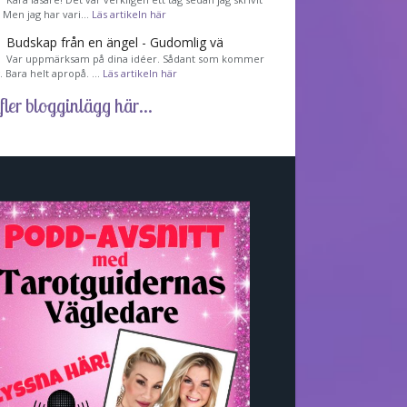
! Men jag har vari…
Läs artikeln här
Budskap från en ängel - Gudomlig vä
Var uppmärksam på dina idéer. Sådant som kommer
ig. Bara helt apropå. …
Läs artikeln här
fler blogginlägg här...