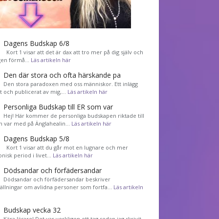
Dagens Budskap 6/8
Kort 1 visar att det är dax att tro mer på dig själv och
gen förmå…
Läs artikeln här
Den där stora och ofta härskande pa
Den stora paradoxen med oss människor. Ett inlägg
et och publicerat av mig,…
Läs artikeln här
Personliga Budskap till ER som var
Hej! Här kommer de personliga budskapen riktade till
m var med på Änglahealin…
Läs artikeln här
Dagens Budskap 5/8
Kort 1 visar att du går mot en lugnare och mer
nisk period i livet…
Läs artikeln här
Dödsandar och förfädersandar
Dödsandar och förfädersandar beskriver
tällningar om avlidna personer som fortfa…
Läs artikeln
Budskap vecka 32
Kära läsare! Det var verkligen ett tag sedan jag skrivit