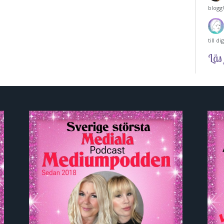
blogg
till d
Läs 