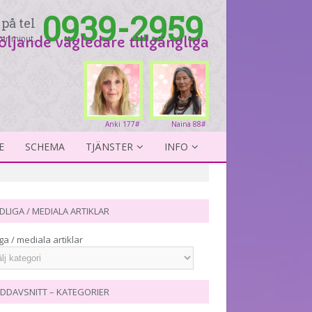
0939-2959
på tel
er minut.
följande vägledare tillgängliga
Anki 177#
Naina 88#
E
SCHEMA
TJÄNSTER
INFO
DLIGA / MEDIALA ARTIKLAR
ga / mediala artiklar
DDAVSNITT – KATEGORIER