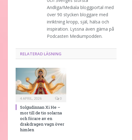
och Sveriges största
Andliga/Mediala bloggportal med
över 90 stycken bloggare med
inriktning kropp, själ, hälsa och
inspiration. Lyssna även gärna på
Podcasten Mediumpodden.
RELATERAD LÄSNING
4 APRIL, 2026
0
Solgudinnan Xi He –
mor till de tio solarna
och förare av en
drakdragen vagn över
himlen