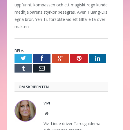
uppfunnit kompassen och ett magiskt regn kunde
medhjälparens styrkor besegras. Även Huang-Dis
egna bror, Yen Ti, försökte vid ett tillfälle ta över
makten.
DELA.
Twitter
Facebook
Google+
Pinterest
LinkedIn
Tumblr
E-
post
OM SKRIBENTEN
VIVI
Website
Vivi Linde driver Tarotguiderna