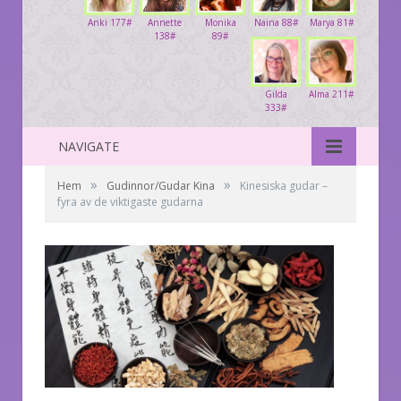
Anki 177#
Annette
Monika
Naina 88#
Marya 81#
138#
89#
Gilda
Alma 211#
333#
NAVIGATE
»
»
Hem
Gudinnor/Gudar Kina
Kinesiska gudar –
fyra av de viktigaste gudarna