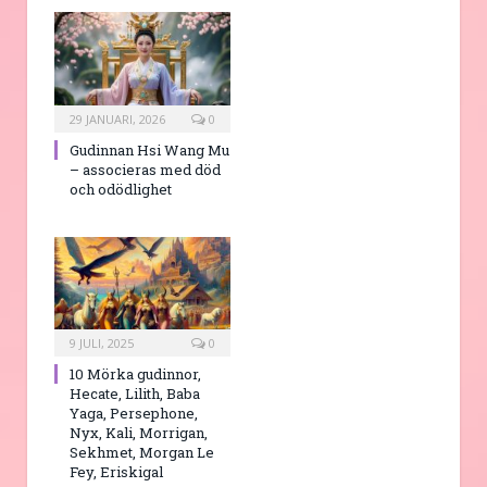
29 JANUARI, 2026
0
Gudinnan Hsi Wang Mu
– associeras med död
och odödlighet
9 JULI, 2025
0
10 Mörka gudinnor,
Hecate, Lilith, Baba
Yaga, Persephone,
Nyx, Kali, Morrigan,
Sekhmet, Morgan Le
Fey, Eriskigal