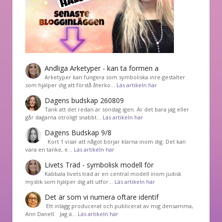
Andliga Arketyper - kan ta formen a
Arketyper kan fungera som symboliska inre gestalter
som hjälper dig att förstå återko…
Läs artikeln här
Dagens budskap 260809
Tänk att det redan är söndag igen. Är det bara jag eller
går dagarna otroligt snabbt…
Läs artikeln här
Dagens Budskap 9/8
Kort 1 visar att något börjar klarna inom dig. Det kan
vara en tanke, e…
Läs artikeln här
Livets Träd - symbolisk modell för
Kabbala livets träd är en central modell inom judisk
mystik som hjälper dig att utfor…
Läs artikeln här
Det är som vi numera oftare identif
͏ Ett inlägg producerat och publicerat av mig densamma,
Ann Danell. Jag ä…
Läs artikeln här