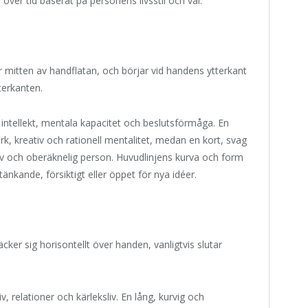
över tid baserat på personens livsstil och val.
r mitten av handflatan, och börjar vid handens ytterkant
terkanten.
 intellekt, mentala kapacitet och beslutsförmåga. En
ark, kreativ och rationell mentalitet, medan en kort, svag
siv och oberäknelig person. Huvudlinjens kurva och form
änkande, försiktigt eller öppet för nya idéer.
räcker sig horisontellt över handen, vanligtvis slutar
v, relationer och kärleksliv. En lång, kurvig och