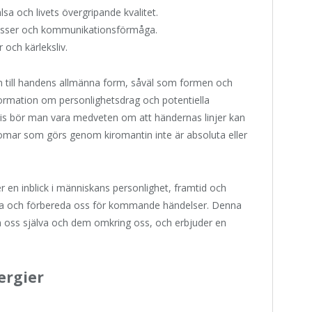
älsa och livets övergripande kvalitet.
cesser och kommunikationsförmåga.
r och kärleksliv.
syn till handens allmänna form, såväl som formen och
nformation om personlighetsdrag och potentiella
svis bör man vara medveten om att händernas linjer kan
ådomar som görs genom kiromantin inte är absoluta eller
 en inblick i människans personlighet, framtid och
utsäga och förbereda oss för kommande händelser. Denna
m oss själva och dem omkring oss, och erbjuder en
ergier