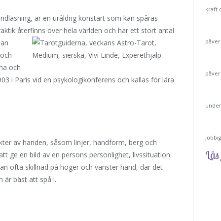
kraft
dläsning, är en uråldrig konstart som kan spåras
praktik återfinns över
hela världen och har ett stort antal
påver
lan
 och
rna och
påver
1903 i Paris vid en psykologikonferens och kallas för lära
under
jobbi
kter av handen, såsom linjer, handform, berg och
Läs 
t ge en bild av en persons personlighet, livssituation
an ofta skillnad på höger och vänster hand, där det
är bäst att spå i.