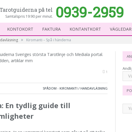
0939-2959
Tarotguiderna på tel
Samtalspris 19:90 per minut.
KONTOKORT
FAKTURA
KONTANTKORT
VÄGLEDAR
»
ndavläsning
Kiromanti – Spå i händerna
uiderna Sveriges största Tarotlinje och Mediala portal.
AN
dden, artiklar mm
Andli
1
SPÅDOM - KIROMANTI / HANDAVLÄSNING
PO
 En tydlig guide till
mligheter