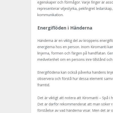
egenskaper och förmågor. Varje finger är ass
representerar viljestyrka, pekfingret ledarskap, l
kommunikation.
Energiflöden i Händerna
Händerna är en viktig del av kroppens energif
energierna hos en person. Inom Kiromanti ka
linjerna, formen och färgen på handflatan. Ge
medvetenhet om en persons inre tillstånd och 
Energiflödena kan också påverka handens linjer 
observera och förstå hur dessa element samve
framtid.
Det är viktigt att notera att Kiromanti – Spå 
Det är därför rekommenderat att man söker rå
förståelse av vad händerna visar. Men det är o