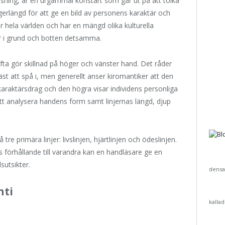
läsning, är en urgammal konstart som går ut på att tolka
erlängd för att ge en bild av personens karaktär och
 hela världen och har en mängd olika kulturella
är i grund och botten detsamma.
fta gör skillnad på höger och vänster hand. Det råder
t att spå i, men generellt anser kiromantiker att den
araktärsdrag och den högra visar individens personliga
att analysera handens form samt linjernas längd, djup
e primära linjer: livslinjen, hjärtlinjen och ödeslinjen.
 förhållande till varandra kan en handläsare ge en
sutsikter.
densa
nti
kalla