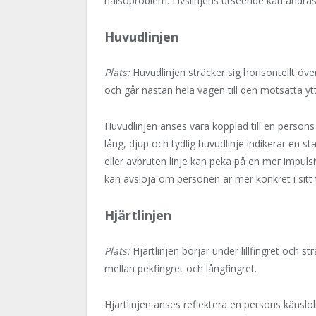
hälsoproblem. Livslinjens utseende kan ändras 
Huvudlinjen
Plats:
Huvudlinjen sträcker sig horisontellt öve
och går nästan hela vägen till den motsatta yt
Huvudlinjen anses vara kopplad till en persons
lång, djup och tydlig huvudlinje indikerar en st
eller avbruten linje kan peka på en mer impul
kan avslöja om personen är mer konkret i sitt t
Hjärtlinjen
Plats:
Hjärtlinjen börjar under lillfingret och st
mellan pekfingret och långfingret.
Hjärtlinjen anses reflektera en persons känsloli