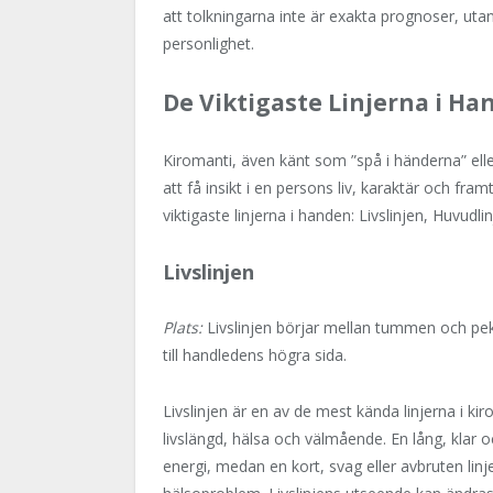
att tolkningarna inte är exakta prognoser, utan 
personlighet.
De Viktigaste Linjerna i H
Kiromanti, även känt som ”spå i händerna” eller
att få insikt i en persons liv, karaktär och fra
viktigaste linjerna i handen: Livslinjen, Huvudli
Livslinjen
Plats:
Livslinjen börjar mellan tummen och pek
till handledens högra sida.
Livslinjen är en av de mest kända linjerna i 
livslängd, hälsa och välmående. En lång, klar oc
energi, medan en kort, svag eller avbruten linj