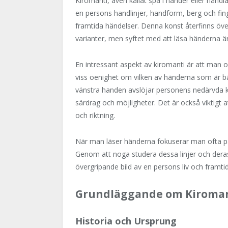
Kiromanti, även kallat spå i händer eller hand
en persons handlinjer, handform, berg och fing
framtida händelser. Denna konst återfinns över
varianter, men syftet med att läsa händerna 
En intressant aspekt av kiromanti är att man o
viss oenighet om vilken av händerna som är bäs
vänstra handen avslöjar personens nedärvda k
särdrag och möjligheter. Det är också viktigt 
och riktning.
När man läser händerna fokuserar man ofta på tr
Genom att noga studera dessa linjer och deras
övergripande bild av en persons liv och framtid
Grundläggande om Kiroma
Historia och Ursprung