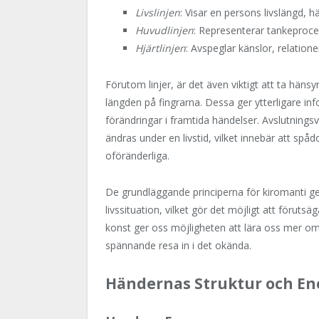
Livslinjen
: Visar en persons livslängd, h
Huvudlinjen
: Representerar tankepro
Hjärtlinjen
: Avspeglar känslor, relatione
Förutom linjer, är det även viktigt att ta hän
längden på fingrarna. Dessa ger ytterligare i
förändringar i framtida händelser. Avslutning
ändras under en livstid, vilket innebär att sp
oföränderliga.
De grundläggande principerna för kiromanti ger
livssituation, vilket gör det möjligt att för
konst ger oss möjligheten att lära oss mer o
spännande resa in i det okända.
Händernas Struktur och En