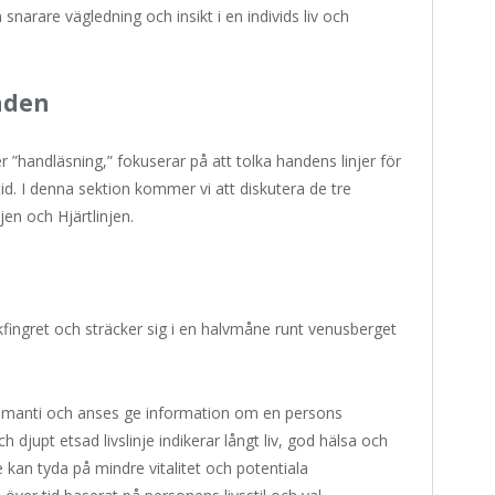
snarare vägledning och insikt i en individs liv och
anden
 ”handläsning,” fokuserar på att tolka handens linjer för
mtid. I denna sektion kommer vi att diskutera de tre
njen och Hjärtlinjen.
fingret och sträcker sig i en halvmåne runt venusberget
kiromanti och anses ge information om en persons
h djupt etsad livslinje indikerar långt liv, god hälsa och
e kan tyda på mindre vitalitet och potentiala