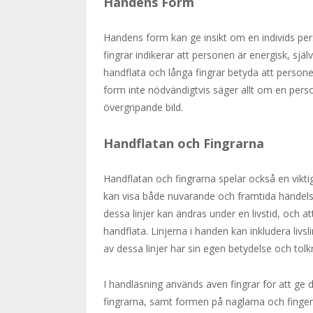
Handens Form
Handens form kan ge insikt om en individs per
fingrar indikerar att personen är energisk, sj
handflata och långa fingrar betyda att person
form inte nödvändigtvis säger allt om en perso
övergripande bild.
Handflatan och Fingrarna
Handflatan och fingrarna spelar också en viktig
kan visa både nuvarande och framtida händelse
dessa linjer kan ändras under en livstid, och a
handflata. Linjerna i handen kan inkludera livsl
av dessa linjer har sin egen betydelse och tolk
I handläsning används även fingrar för att ge 
fingrarna, samt formen på naglarna och fing