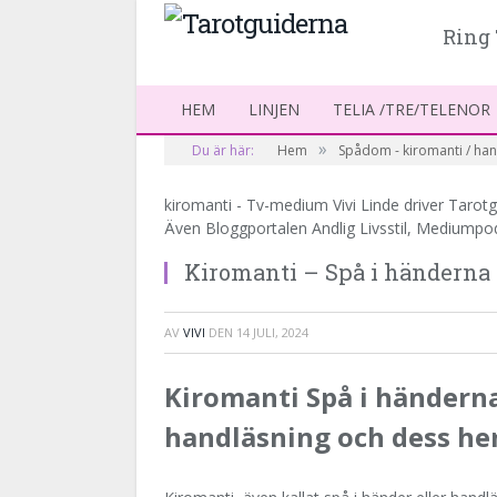
Ring 
HEM
LINJEN
TELIA /TRE/TELENOR
»
Du är här:
Hem
Spådom - kiromanti / ha
kiromanti - Tv-medium Vivi Linde driver Tarotg
Även Bloggportalen Andlig Livsstil, Mediumpo
Kiromanti – Spå i händerna
AV
VIVI
DEN
14 JULI, 2024
Kiromanti Spå i händerna:
handläsning och dess he