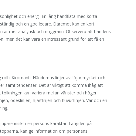
sonlighet och energi. En lång handflata med korta
älvständig och en god ledare. Däremot kan en kort
en är mer analytisk och noggrann. Observera att handens
n, men det kan vara en intressant grund för att få en
 roll i Kiromanti. Händernas linjer avslöjar mycket och
r samt tendenser. Det är viktigt att komma ihåg att
tt tolkningen kan variera mellan vänster och höger
injen, ödeslinjen, hjärtlinjen och huvudlinjen. Var och en
ning.
djupare insikt i en persons karaktär. Längden på
ertopparna, kan ge information om personens