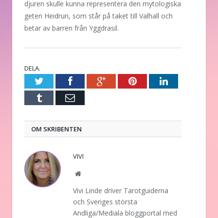
djuren skulle kunna representera den mytologiska
geten Heidrun, som står på taket till Valhall och
betar av barren från Yggdrasil.
DELA.
Twitter
Facebook
Google+
Pinterest
LinkedIn
Tumblr
E-
post
OM SKRIBENTEN
VIVI
Website
Vivi Linde driver Tarotguiderna
och Sveriges största
Andliga/Mediala bloggportal med