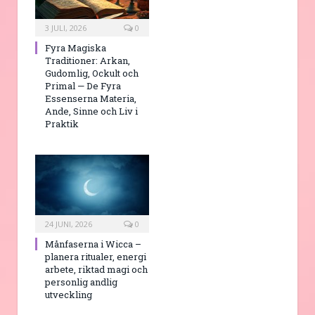
3 JULI, 2026
0
Fyra Magiska
Traditioner: Arkan,
Gudomlig, Ockult och
Primal — De Fyra
Essenserna Materia,
Ande, Sinne och Liv i
Praktik
24 JUNI, 2026
0
Månfaserna i Wicca –
planera ritualer, energi
arbete, riktad magi och
personlig andlig
utveckling