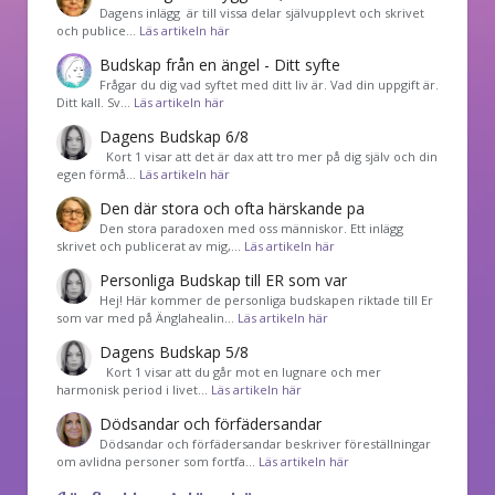
Dagens inlägg är till vissa delar självupplevt och skrivet
och publice…
Läs artikeln här
Budskap från en ängel - Ditt syfte
Frågar du dig vad syftet med ditt liv är. Vad din uppgift är.
Ditt kall. Sv…
Läs artikeln här
Dagens Budskap 6/8
Kort 1 visar att det är dax att tro mer på dig själv och din
egen förmå…
Läs artikeln här
Den där stora och ofta härskande pa
Den stora paradoxen med oss människor. Ett inlägg
skrivet och publicerat av mig,…
Läs artikeln här
Personliga Budskap till ER som var
Hej! Här kommer de personliga budskapen riktade till Er
som var med på Änglahealin…
Läs artikeln här
Dagens Budskap 5/8
Kort 1 visar att du går mot en lugnare och mer
harmonisk period i livet…
Läs artikeln här
Dödsandar och förfädersandar
Dödsandar och förfädersandar beskriver föreställningar
om avlidna personer som fortfa…
Läs artikeln här