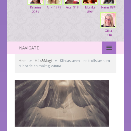
Katarina
Anki 177#
Peter 91#
Monika
Naina 88#
203#
89#
Gilda
333#
NAVIGATE
»
»
Hem
Häx&Magi
Klintastaven – en trollstav som
tillhörde en mäktig kvinna