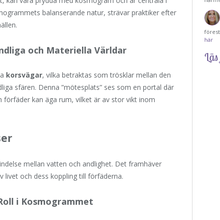
jekt, kan vara prydda med kosmogram och är centrala i
osmogrammets balanserande natur, strävar praktiker efter
ällen.
föres
här
dliga och Materiella Världar
Läs 
na
korsvägar
, vilka betraktas som trösklar mellan den
ndliga sfären. Denna ”mötesplats” ses som en portal där
örfäder kan äga rum, vilket är av stor vikt inom
ser
ndelse mellan vatten och andlighet. Det framhäver
 livet och dess koppling till förfäderna.
 Roll i Kosmogrammet