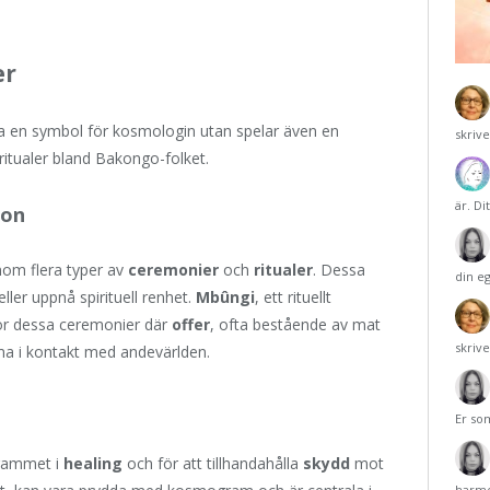
er
 en symbol för kosmologin utan spelar även en
skriv
h ritualer bland Bakongo-folket.
är. Di
ion
nom flera typer av
ceremonier
och
ritualer
. Dessa
din e
ller uppnå spirituell renhet.
Mbûngi
, ett rituellt
ör dessa ceremonier där
offer
, ofta bestående av mat
skriv
mma i kontakt med andevärlden.
Er so
grammet i
healing
och för att tillhandahålla
skydd
mot
harmo