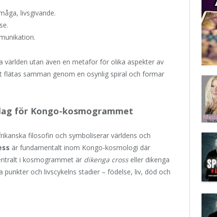
åga, livsgivande.
se.
munikation.
ka världen utan även en metafor för olika aspekter av
gt flätas samman genom en osynlig spiral och formar
erlag för Kongo-kosmogrammet
ikanska filosofin och symboliserar världens och
ess
är fundamentalt inom Kongo-kosmologi där
. Centralt i kosmogrammet är
dikenga cross
eller dikenga
 punkter och livscykelns stadier – födelse, liv, död och