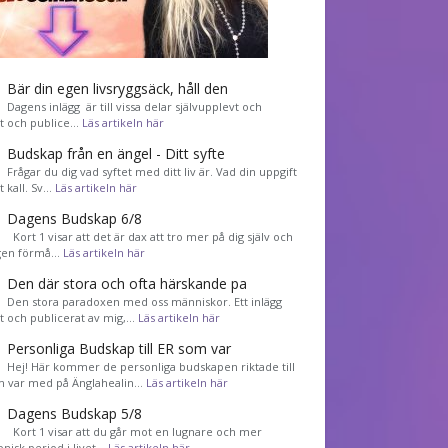
Bär din egen livsryggsäck, håll den
Dagens inlägg är till vissa delar självupplevt och
et och publice…
Läs artikeln här
Budskap från en ängel - Ditt syfte
Frågar du dig vad syftet med ditt liv är. Vad din uppgift
tt kall. Sv…
Läs artikeln här
Dagens Budskap 6/8
Kort 1 visar att det är dax att tro mer på dig själv och
gen förmå…
Läs artikeln här
Den där stora och ofta härskande pa
Den stora paradoxen med oss människor. Ett inlägg
et och publicerat av mig,…
Läs artikeln här
Personliga Budskap till ER som var
Hej! Här kommer de personliga budskapen riktade till
m var med på Änglahealin…
Läs artikeln här
Dagens Budskap 5/8
Kort 1 visar att du går mot en lugnare och mer
nisk period i livet…
Läs artikeln här