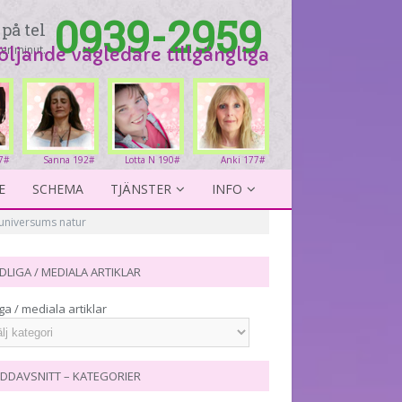
0939-2959
på tel
er minut.
följande vägledare tillgängliga
77#
Sanna 192#
Lotta N 190#
Anki 177#
E
SCHEMA
TJÄNSTER
INFO
 universums natur
DLIGA / MEDIALA ARTIKLAR
ga / mediala artiklar
DDAVSNITT – KATEGORIER