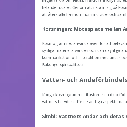
negativa krafter.
Nkisi
, kraftfulla andliga ob
helande ritualer. Genom att rikta in sig på k
att återställa harmoni inom individer och samh
Korsningen: Mötesplats mellan An
Kosmogrammet används även för att beteck
synliga materiella världen och den osynliga a
kommunikation och interaktion med andar och f
Bakongo-spiritualiteten.
Vatten- och Andeförbindel
Kongo kosmogrammet illustrerar en djup förbi
vattnets betydelse för de andliga aspekterna av
Simbi: Vattnets Andar och deras