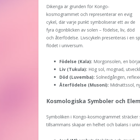
Dikenga är grunden för Kongo-
kosmogrammet och representerar en evig
cykel, där varje punkt symboliserar ett av de
fyra ögonblicken av solen – födelse, liv, död
och återfödelse. Livscykeln presenteras i en sp
flödet i universum.
Födelse (Kala):
Morgonsolen, en början
Liv (Tukula):
Hög sol, mognad, utveckl
Död (Luvemba):
Solnedgången, reflexi
Återfödelse (Musoni):
Midnattssol, ny
Kosmologiska Symboler och Ele
Symboliken i Kongo-kosmogrammet sträcker sig
tillsammans skapar en helhet och balans i uni