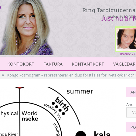
Ring Tarotguiderna 
Samtalspris 19:90 p
Just nu är 
Beatrice 2
KONTOKORT
FAKTURA
KONTANTKORT
VÄGLEDAR
»
Kongo kosmogram – representerar en djup förståelse för livets cykler och
AN
Andli
PO