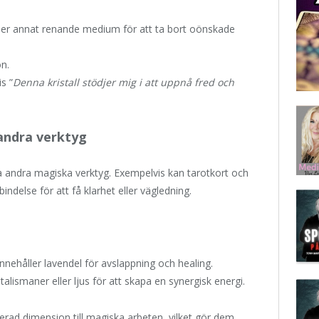
ller annat renande medium för att ta bort oönskade
on.
s ”
Denna kristall stödjer mig i att uppnå fred och
andra verktyg
a andra magiska verktyg. Exempelvis kan tarotkort och
indelse för att få klarhet eller vägledning.
ehåller lavendel för avslappning och healing.
 talismaner eller ljus för att skapa en synergisk energi.
erad dimension till magiska arbeten, vilket gör dem