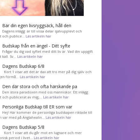
Bär din egen livsryggsäck, håll den
Dagens inlägg är till vissa delar självupplevt och
et och publice…
Läs artikeln här
Budskap från en ängel - Ditt syfte
Frågar du dig vad syftet med ditt liv är. Vad din uppgift
tt kall. Sv…
Läs artikeln här
Dagens Budskap 6/8
Kort 1 visar att det är dax att tro mer på dig själv och
gen förmå…
Läs artikeln här
Den där stora och ofta härskande pa
Den stora paradoxen med oss människor. Ett inlägg
et och publicerat av mig,…
Läs artikeln här
Personliga Budskap till ER som var
Hej! Här kommer de personliga budskapen riktade till
m var med på Änglahealin…
Läs artikeln här
Dagens Budskap 5/8
Kort 1 visar att du går mot en lugnare och mer
nisk period i livet…
Läs artikeln här