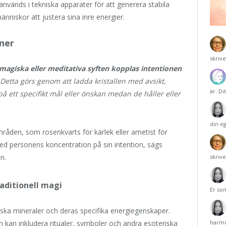
används i tekniska apparater för att generera stabila
människor att justera sina inre energier.
oner
skriv
 magiska eller meditativa syften kopplas intentionen
Detta görs genom att ladda kristallen med avsikt,
är. Di
på ett specifikt mål eller önskan medan de håller eller
din e
 områden, som rosenkvarts för kärlek eller ametist för
ed personens koncentration på sin intention, sägs
n.
skriv
raditionell magi
Er so
iska mineraler och deras specifika energiegenskaper.
ch kan inkludera ritualer, symboler och andra esoteriska
harmo