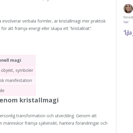
föres
 involverar verbala formler, är kristallmagi mer praktisk
här
ör att främja energi eller skapa ett ”kristallnät”.
Läs 
onell magi
, objekt, symboler
tisk manifestation
nde
genom kristallmagi
r personlig transformation och utveckling. Genom att
an människor främja självinsikt, hantera förändringar och