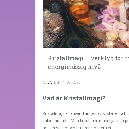
Kristallmagi – verktyg för 
energimässig nivå
AV
VIVI
DEN
11 JULI, 2025
Vad är Kristallmagi?
Kristallmagi är användningen av kristaller och
välbefinnande. Man kombinerar andliga och prak
mellan själen och naturens mineraler.