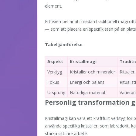
element.
Ett exempel är att medan traditionell magi ofta
— som att placera en specifik sten på en plats f
Tabelljämförelse
:
Aspekt
Kristallmagi
Traditi
Verktyg
Kristaller och mineraler
Ritualer
Fokus
Energi och balans
Ritualis
Ursprung
Naturliga material
Variera
Personlig transformation 
Kristallmagi kan vara ett kraftfullt verktyg fö
använda specifika kristaller, som labradorit, k
stärka sitt inre arbete.