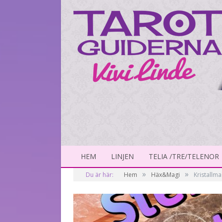
HEM
LINJEN
TELIA /TRE/TELENOR
»
»
Du är här:
Hem
Häx&Magi
Kristallma