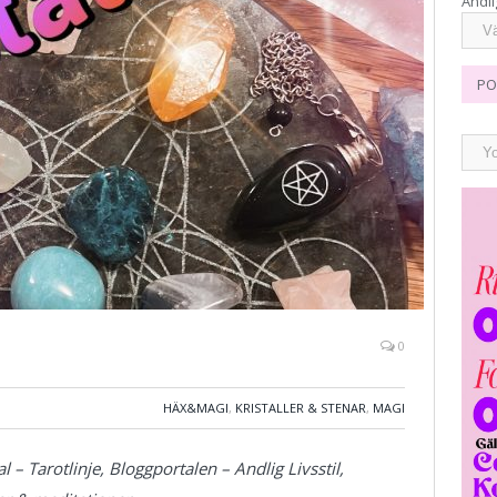
Andli
PO
0
HÄX&MAGI
,
KRISTALLER & STENAR
,
MAGI
l – Tarotlinje, Bloggportalen – Andlig Livsstil,