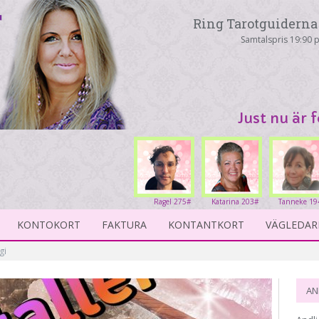
Ring Tarotguiderna 
Samtalspris 19:90 p
Just nu är 
Ragel 275#
Katarina 203#
Tanneke 19
KONTOKORT
FAKTURA
KONTANTKORT
VÄGLEDAR
gi
AN