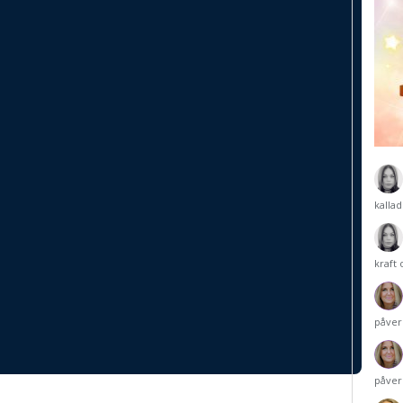
kalla
kraft
påver
påver