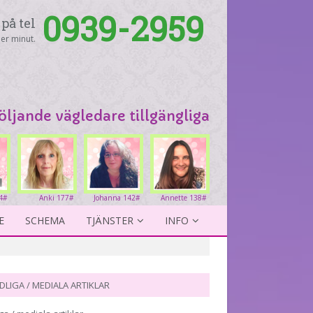
0939-2959
på tel
er minut.
följande vägledare tillgängliga
4#
Anki 177#
Johanna 142#
Annette 138#
E
SCHEMA
TJÄNSTER
INFO
DLIGA / MEDIALA ARTIKLAR