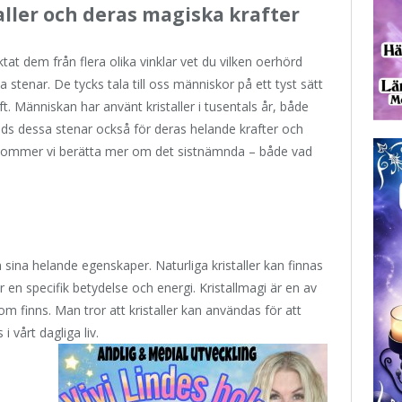
aller och deras magiska krafter
ktat dem från flera olika vinklar vet du vilken oerhörd
tenar. De tycks tala till oss människor på ett tyst sätt
. Människan har använt kristaller i tusentals år, både
s dessa stenar också för deras helande krafter och
r kommer vi berätta mer om det sistnämnda – både vad
h sina helande egenskaper. Naturliga kristaller kan finnas
 en specifik betydelse och energi. Kristallmagi är en av
 finns. Man tror att kristaller kan användas för att
 vårt dagliga liv.