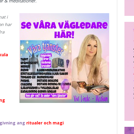
lar & meditationer.
at i
on har
dra
lkula
ing
givning ang
ritualer och magi