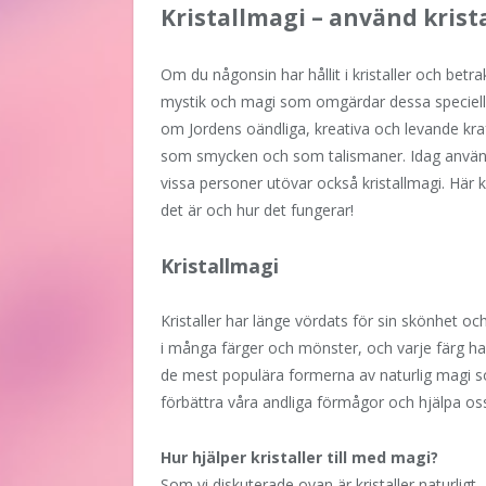
Kristallmagi – använd krist
Om du någonsin har hållit i kristaller och betra
mystik och magi som omgärdar dessa speciella s
om Jordens oändliga, kreativa och levande kraft
som smycken och som talismaner. Idag använd
vissa personer utövar också kristallmagi. Hä
det är och hur det fungerar!
Kristallmagi
Kristaller har länge vördats för sin skönhet oc
i många färger och mönster, och varje färg har
de mest populära formerna av naturlig magi som
förbättra våra andliga förmågor och hjälpa oss i
Hur hjälper kristaller till med magi?
Som vi diskuterade ovan är kristaller naturligt