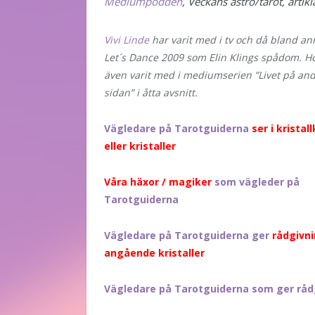
Mediumpodden
, Veckans astro/tarot, artik
Vivi Linde
har varit med i tv och då bland ann
Let´s Dance 2009 som Elin Klings spådom. H
även varit med i mediumserien ”Livet på an
sidan” i åtta avsnitt.
Vägledare på Tarotguiderna
ser i kristal
eller kristaller
Våra häxor / magiker
som vägleder på
Tarotguiderna
Vägledare på Tarotguiderna ger
rådgivn
angående kristaller
Vägledare på Tarotguiderna som ger råd