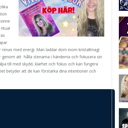
lika
tion
 sinne
ritual
eras
kapar
ller renas med energi. Man laddar dom inom kristallmagi
er genom att hålla stenarna i händerna och fokusera sin
älpa till med skydd, klarhet och fokus och kan fungera
Det betyder att de kan förstärka dina intentioner och