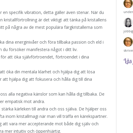
 en specifik vibration, detta gäller även stenar. När du
under
en kristallförtrollning är det viktigt att tänka på kristallens
titt på några av de mest populära färgkristallerna som
jobbi
ka dina energinivåer och föra tillbaka passion och eld i
m du försöker manifestera något i ditt liv.
skriv
ör att öka självförtroendet, förtroendet i dina
Läs 
 att öka din mentala klarhet och hjälpa dig att lösa
att hjälpa dig att fokusera och hålla dig till dina
loss alla negativa känslor som kan hålla dig tillbaka. De
 mer empatisk mot andra.
 stärka kärleken till andra och oss själva. De hjälper oss
 inom kristallmagi när man vill träffa en kärekspartner.
 dig att vara mer accepterande mot både dig själv och
ra mer intuitiv och öppenhjärtig.