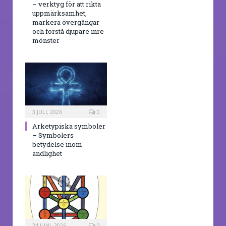
– verktyg för att rikta
uppmärksamhet,
markera övergångar
och förstå djupare inre
mönster
3 JULI, 2026
0
Arketypiska symboler
– Symbolers
betydelse inom
andlighet
24 JUNI, 2026
0