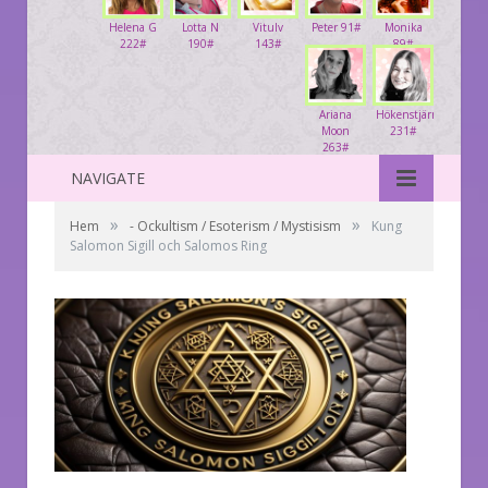
Helena G
Lotta N
Vitulv
Peter 91#
Monika
222#
190#
143#
89#
Ariana
Hökenstjärna
Moon
231#
263#
NAVIGATE
»
»
Hem
- Ockultism / Esoterism / Mystisism
Kung
Salomon Sigill och Salomos Ring