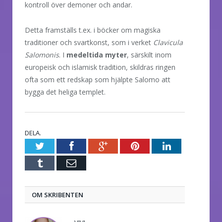
kontroll över demoner och andar.
Detta framställs t.ex. i böcker om magiska
traditioner och svartkonst, som i verket
Clavicula
Salomonis
. I
medeltida myter
, särskilt inom
europeisk och islamisk tradition, skildras ringen
ofta som ett redskap som hjälpte Salomo att
bygga det heliga templet.
DELA.
Twitter
Facebook
Google+
Pinterest
LinkedIn
Tumblr
E-
post
OM SKRIBENTEN