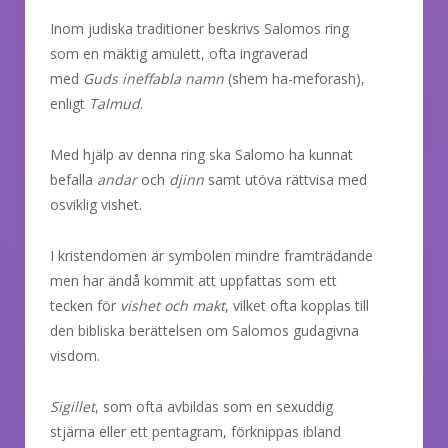
Inom judiska traditioner beskrivs Salomos ring
som en mäktig amulett, ofta ingraverad
med
Guds ineffabla namn
(shem ha-meforash),
enligt
Talmud
.
Med hjälp av denna ring ska Salomo ha kunnat
befalla
andar
och
djinn
samt utöva rättvisa med
osviklig vishet.
I kristendomen är symbolen mindre framträdande
men har ändå kommit att uppfattas som ett
tecken för
vishet och makt
, vilket ofta kopplas till
den bibliska berättelsen om Salomos gudagivna
visdom.
Sigillet
, som ofta avbildas som en sexuddig
stjärna eller ett pentagram, förknippas ibland