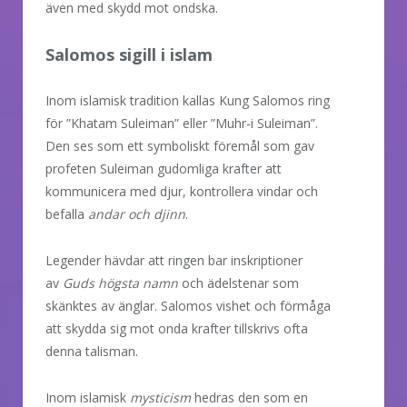
även med skydd mot ondska.
Salomos sigill i islam
Inom islamisk tradition kallas Kung Salomos ring
för ”Khatam Suleiman” eller ”Muhr-i Suleiman”.
Den ses som ett symboliskt föremål som gav
profeten Suleiman gudomliga krafter att
kommunicera med djur, kontrol­lera vindar och
befalla
andar och djinn
.
Legender hävdar att ringen bar inskriptioner
av
Guds högsta namn
och ädelstenar som
skänktes av änglar. Salomos vishet och förmåga
att skydda sig mot onda krafter tillskrivs ofta
denna talisman.
Inom islamisk
mysticism
hedras den som en