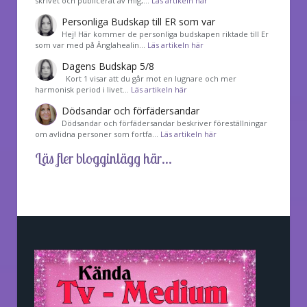
skrivet och publicerat av mig,…
Läs artikeln här
Personliga Budskap till ER som var
Hej! Här kommer de personliga budskapen riktade till Er
som var med på Änglahealin…
Läs artikeln här
Dagens Budskap 5/8
Kort 1 visar att du går mot en lugnare och mer
harmonisk period i livet…
Läs artikeln här
Dödsandar och förfädersandar
Dödsandar och förfädersandar beskriver föreställningar
om avlidna personer som fortfa…
Läs artikeln här
Läs fler blogginlägg här...