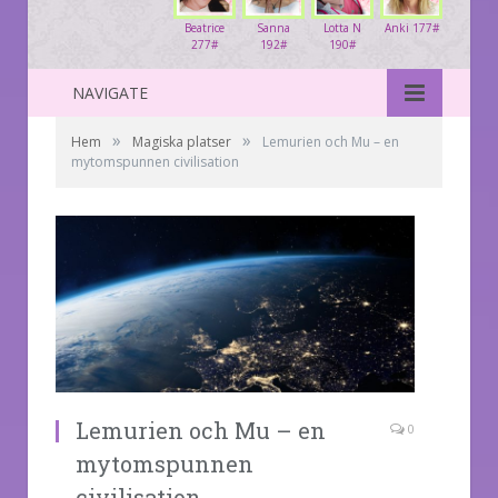
Beatrice
Sanna
Lotta N
Anki 177#
277#
192#
190#
NAVIGATE
»
»
Hem
Magiska platser
Lemurien och Mu – en
mytomspunnen civilisation
Lemurien och Mu – en
0
mytomspunnen
civilisation