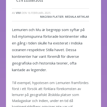
AV
VIVI
DEN
16 FEBRUARI, 2025
MAGISKA PLATSER
,
MEDIALA ARTIKLAR
Lemurien och Mu är begrepp som syftar på
två mytomspunna förlorade kontinenter vilka
en gång i tiden skulle ha existerat i Indiska
oceanen respektive Stilla havet. Dessa
kontinenter har varit föremål för diverse
geografiska och historiska teorier, ofta
kantade av legender.
Till exempel, hypotesen om Lemurien framfördes
först i ett försök att förklara förekomsten av
lemurer på geografiskt åtskilda platser som
Madagaskar och Indien, under en tid då
kontinentaldriftens principer inte var väl