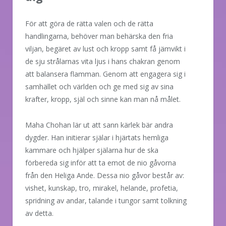
För att göra de rätta valen och de rätta
handlingarna, behöver man behärska den fria
viljan, begäret av lust och kropp samt få jämvikt i
de sju strålarnas vita ljus i hans chakran genom
att balansera flamman. Genom att engagera sig i
samhället och världen och ge med sig av sina
krafter, kropp, själ och sinne kan man nå målet.
Maha Chohan lär ut att sann kärlek bär andra
dygder. Han initierar själar i hjärtats hemliga
kammare och hjälper själarna hur de ska
förbereda sig inför att ta emot de nio gåvorna
från den Heliga Ande. Dessa nio gåvor består av:
vishet, kunskap, tro, mirakel, helande, profetia,
spridning av andar, talande i tungor samt tolkning
av detta.