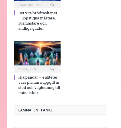
1 AUGUSTI, 2026
0
Det vita brödraskapet
– uppstigna mästare,
ljusmästare och
andliga guider
23 MAJ, 2026
0
Hjälpandar – entiteter
vars primära uppgift är
stöd och vägledning till
människor
LÄMNA EN TANKE