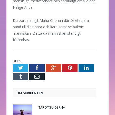
mänskliga medvetandet och samtidigt erhålla den
Helige Ande.
Du borde enligt Maha Chohan därför etablera
band till dina nära och kära samt se bakom
människan. Detta då människan ständigt
förändras.
DELA.
Twitter
Facebook
Google+
Pinterest
LinkedIn
Tumblr
E-
post
OM SKRIBENTEN
TAROTGUIDERNA