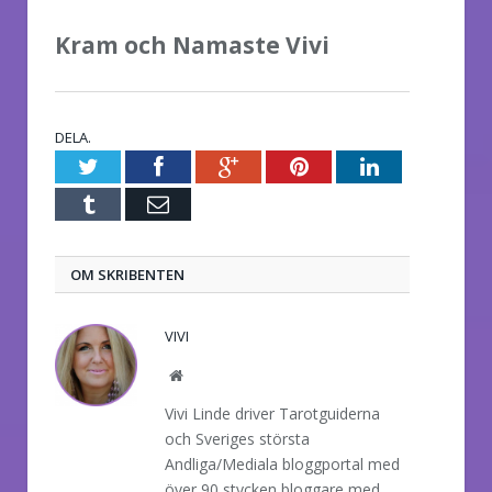
Kram och Namaste Vivi
DELA.
Twitter
Facebook
Google+
Pinterest
LinkedIn
Tumblr
E-
post
OM SKRIBENTEN
VIVI
Website
Vivi Linde driver Tarotguiderna
och Sveriges största
Andliga/Mediala bloggportal med
över 90 stycken bloggare med