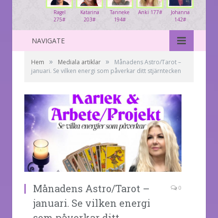
Ragel
Katarina
Tanneke
Anki 177#
Johanna
275#
203#
194#
142#
NAVIGATE
»
»
Hem
Mediala artiklar
Månadens Astro/Tarot –
januari. Se vilken energi som påverkar ditt stjärntecken
Månadens Astro/Tarot –
0
januari. Se vilken energi
som påverkar ditt