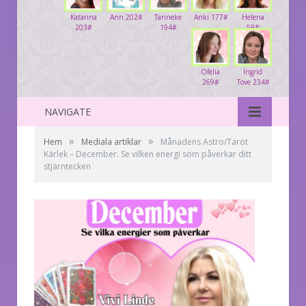
Katarina
Ann 202#
Tanneke
Anki 177#
Helena
203#
194#
59#
Ofelia
Ingrid
269#
Tove 234#
NAVIGATE
»
»
Hem
Mediala artiklar
Månadens Astro/Tarot
Kärlek – December. Se vilken energi som påverkar ditt
stjärntecken