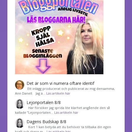
Det är som vi numera oftare identif
͏ Ett inlägg producerat och publicerat av mig densamma,
Ann Danell. Jag ä…
Läs artikeln här
Lejonportalen 8/8
Här försöker jag sprida lite klarhet angående den så
kallade ”Lejonportalen…
Läs artikeln här
Dagens Budskap 8/8
Kort 1 kan betyda att du behöver ta tillbaka din egen
kraft och skapa m…
Läs artikeln här