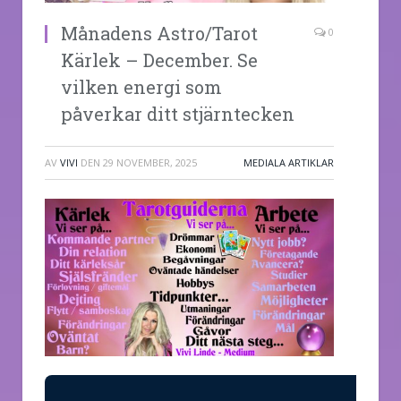
Månadens Astro/Tarot
0
Kärlek – December. Se
vilken energi som
påverkar ditt stjärntecken
AV
VIVI
DEN
29 NOVEMBER, 2025
MEDIALA ARTIKLAR