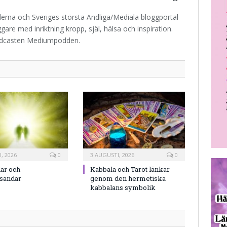
iderna och Sveriges största Andliga/Mediala bloggportal
are med inriktning kropp, själ, hälsa och inspiration.
odcasten Mediumpodden.
, 2026
0
3 AUGUSTI, 2026
0
ar och
Kabbala och Tarot länkar
rsandar
genom den hermetiska
kabbalans symbolik