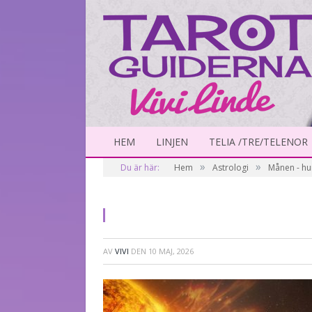
HEM
LINJEN
TELIA /TRE/TELENOR
»
»
Du är här:
Hem
Astrologi
Månen - hu
AV
VIVI
DEN
10 MAJ, 2026