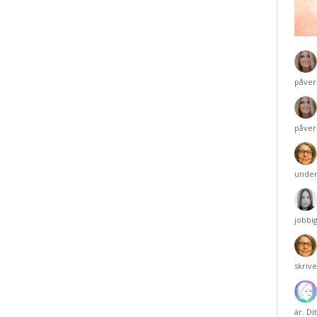
påver
påver
under
jobbi
skriv
är. Di