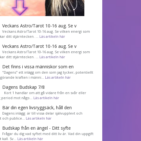
Veckans Astro/Tarot 10-16 aug. Se v
Veckans Astro/Tarot 10-16 aug. Se vilken energi som
kar ditt stjärntecken. …
Läs artikeln här
Veckans Astro/Tarot 10-16 aug. Se v
Veckans Astro/Tarot 10-16 aug. Se vilken energi som
kar ditt stjärntecken. …
Läs artikeln här
Det finns i vissa människor som en
"Dagens" ett inlägg om den som jag tycker, potentiellt
görande kraften i männi…
Läs artikeln här
Dagens Budskap 7/8
Kort 1 handlar om att gå vidare från en svår eller
g period mot någo…
Läs artikeln här
Bär din egen livsryggsäck, håll den
Dagens inlägg är till vissa delar självupplevt och
et och publice…
Läs artikeln här
Budskap från en ängel - Ditt syfte
Frågar du dig vad syftet med ditt liv är. Vad din uppgift
tt kall. Sv…
Läs artikeln här