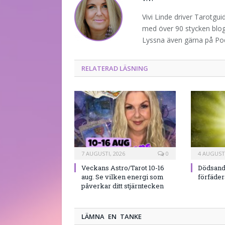
Vivi Linde driver Tarotgu
med över 90 stycken blogg
Lyssna även gärna på P
RELATERAD LÄSNING
7 AUGUSTI, 2026
0
4 AUGUSTI
Veckans Astro/Tarot 10-16
Dödsand
aug. Se vilken energi som
förfäde
påverkar ditt stjärntecken
LÄMNA EN TANKE