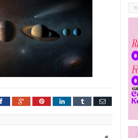
r
Facebook
Google+
Pinterest
LinkedIn
Tumblr
E-
post
Website