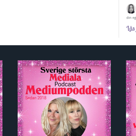
din e
Läs 