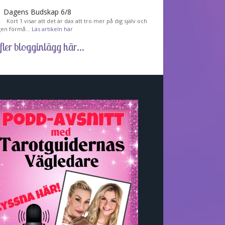
Dagens Budskap 6/8
Kort 1 visar att det är dax att tro mer på dig själv och
gen förmå…
Läs artikeln här
fler blogginlägg här...