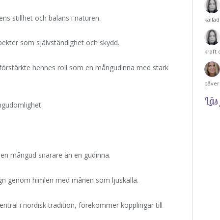
ns stillhet och balans i naturen.
kalla
ekter som självständighet och skydd.
kraft
 förstärkte hennes roll som en mångudinna med stark
påver
Läs 
ngudomlighet.
 en mångud snarare än en gudinna.
 vagn genom himlen med månen som ljuskälla.
ntral i nordisk tradition, förekommer kopplingar till