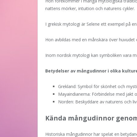
Hon förekommer i många mytologiska tradition
nattens mörker, intuition och naturens cykler.
I grekisk mytologi är Selene ett exempel på e
Hon avbildas med en månskära över huvudet 
Inom nordisk mytologi kan symboliken vara mer
Betydelser av mångudinnor i olika kulture
Grekland: Symbol för skönhet och mysti
Mayaindianerna: Förbindelse med jakt och
Norden: Beskyddare av naturens och live
Kända mångudinnor genom
Historiska mångudinnor har spelat en betydande