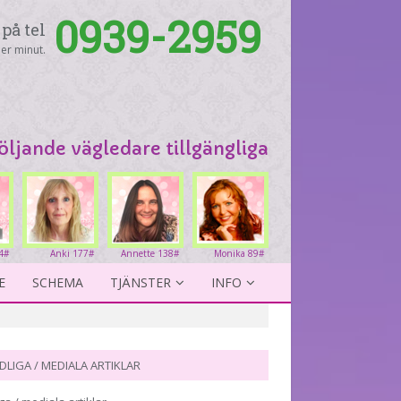
0939-2959
på tel
er minut.
följande vägledare tillgängliga
4#
Anki 177#
Annette 138#
Monika 89#
E
SCHEMA
TJÄNSTER
INFO
DLIGA / MEDIALA ARTIKLAR