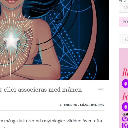
Andli
PO
 eller associeras med månen
0
GUDINNOR - MÅNGUDINNOR
m många kulturer och mytologier världen över, ofta