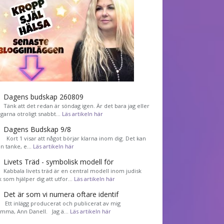
Dagens budskap 260809
Tänk att det redan är söndag igen. Är det bara jag eller
agarna otroligt snabbt…
Läs artikeln här
Dagens Budskap 9/8
Kort 1 visar att något börjar klarna inom dig. Det kan
en tanke, e…
Läs artikeln här
Livets Träd - symbolisk modell för
Kabbala livets träd är en central modell inom judisk
k som hjälper dig att utfor…
Läs artikeln här
Det är som vi numera oftare identif
͏ Ett inlägg producerat och publicerat av mig
mma, Ann Danell. Jag ä…
Läs artikeln här