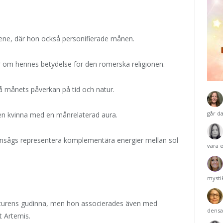
lene, där hon också personifierade månen.
r om hennes betydelse för den romerska religionen.
 månets påverkan på tid och natur.
går d
en kvinna med en månrelaterad aura.
 ansågs representera komplementära energier mellan sol
vara 
mysti
aturens gudinna, men hon associerades även med
densa
 Artemis.