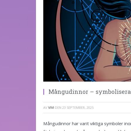
Mångudinnor – symboliserar
AV
VIVI
DEN
23 SEPTEMBER, 2025
Mångudinnor har varit viktiga symboler ino