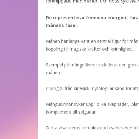
förknippade med månen och dess cykliska 
De representerar feminina energier, förä
månens faser.
Månen har länge varit en central figur för må
koppling till magiska krafter och kvinnlighet.
Exempel på mångudinnor inkluderar den greki
månen.
Chang Xi från kinesisk mytologi är känd för att 
Mångudinnor dyker upp i olika skepnader, ibl
komplement till solgudar.
Detta visar deras komplexa och varierande roll