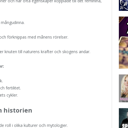
er och har ofta egenskaper kopplade till det feminina,
n mångudinna.
och förknippas med månens rörelser.
 knuten till naturens krafter och skogens andar.
r:
k.
 fertilitet.
ts cykler.
 historien
 roll i olika kulturer och mytologier.