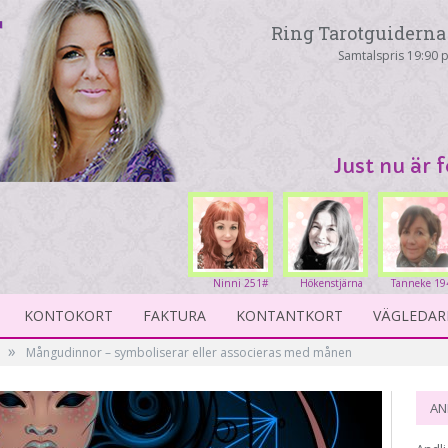
Ring Tarotguiderna 
Samtalspris 19:90 p
Just nu är 
Ninni 251#
Hökenstjärna
Tanneke 19
231#
KONTOKORT
FAKTURA
KONTANTKORT
VÄGLEDAR
»
Mångudinnor – symboliserar eller associeras med månen
AN