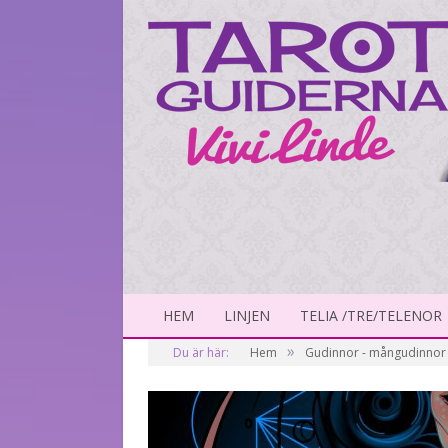
HEM
LINJEN
TELIA /TRE/TELENOR
»
Du är här:
Hem
Gudinnor - mångudinnor