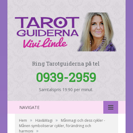
Ring Tarotguiderna på tel
0939-2959
Samtalspris 19:90 per minut.
NAVIGATE
»
»
Hem
Häx&Magi
Månmagi och dess cykler -
Månen symboliserar cykler, förändring och
»
harmoni