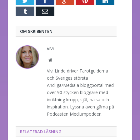
Twitter
Facebook
Google+
Pinterest
LinkedIn
Tumblr
E-
post
OM SKRIBENTEN
VIVI
Website
Vivi Linde driver Tarotguiderna
och Sveriges största
Andliga/Mediala bloggportal med
över 90 stycken bloggare med
inriktning kropp, själ, hälsa och
inspiration. Lyssna även gärna på
Podcasten Mediumpodden.
RELATERAD LÄSNING