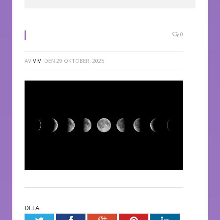
0
AV
VIVI
DEN
29 OKTOBER, 2025
DELA.