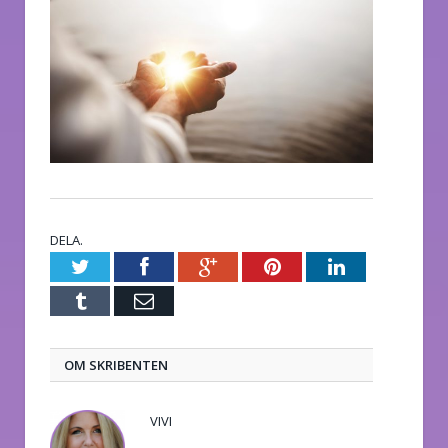
DELA.
Twitter
Facebook
Google+
Pinterest
LinkedIn
Tumblr
E-
post
OM SKRIBENTEN
VIVI