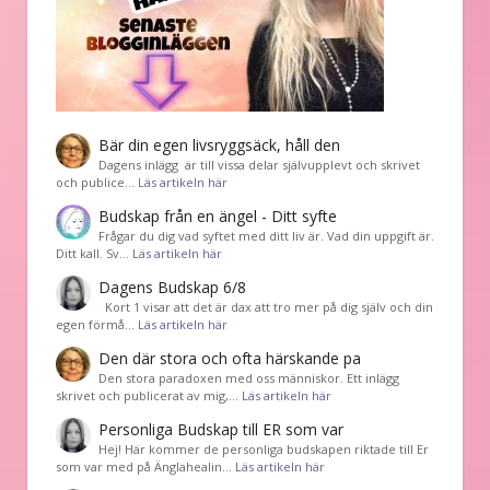
Bär din egen livsryggsäck, håll den
Dagens inlägg är till vissa delar självupplevt och skrivet
och publice…
Läs artikeln här
Budskap från en ängel - Ditt syfte
Frågar du dig vad syftet med ditt liv är. Vad din uppgift är.
Ditt kall. Sv…
Läs artikeln här
Dagens Budskap 6/8
Kort 1 visar att det är dax att tro mer på dig själv och din
egen förmå…
Läs artikeln här
Den där stora och ofta härskande pa
Den stora paradoxen med oss människor. Ett inlägg
skrivet och publicerat av mig,…
Läs artikeln här
Personliga Budskap till ER som var
Hej! Här kommer de personliga budskapen riktade till Er
som var med på Änglahealin…
Läs artikeln här