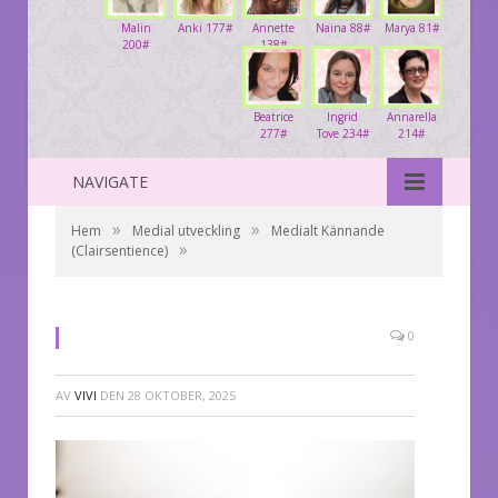
Malin
Anki 177#
Annette
Naina 88#
Marya 81#
200#
138#
Beatrice
Ingrid
Annarella
277#
Tove 234#
214#
NAVIGATE
»
»
Hem
Medial utveckling
Medialt Kännande
»
(Clairsentience)
0
AV
VIVI
DEN
28 OKTOBER, 2025