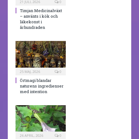
21 JULI, 2026
0
Timjan Medicinalväxt
– använts i kök och
läkekonst i
århundraden
25 MAJ, 2026
0
Örtmagi blandar
naturens ingredienser
med intention
26 APRIL, 2026
0