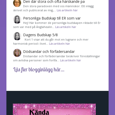
Den där stora och ofta härskande pa
Den stora paradoxen med oss människor. Ett inlägg
skrivet och publicerat av mig,…
Läs artikeln här
Personliga Budskap till ER som var
Hej! Här kommer de personliga budskapen riktade till Er
som var med på Änglahealin…
Läs artikeln här
Dagens Budskap 5/8
Kort 1 visar att du går mot en lugnare och mer
harmonisk period i livet…
Läs artikeln här
Dödsandar och förfädersandar
Dödsandar och förfädersandar beskriver föreställningar
om avlidna personer som fortfa…
Läs artikeln här
Läs fler blogginlägg här...