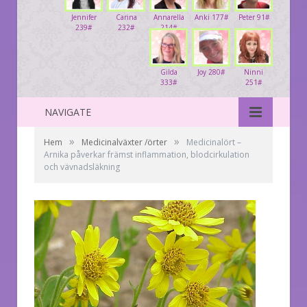
Jennifer
Carina
Annarella
Anki 177#
Peter 91#
239#
232#
214#
Gilda
Joy 280#
Ninni
333#
251#
NAVIGATE
»
»
Hem
Medicinalväxter /örter
Medicinalört –
Arnika påverkar främst inflammation, blodcirkulation
och vävnadsläkning