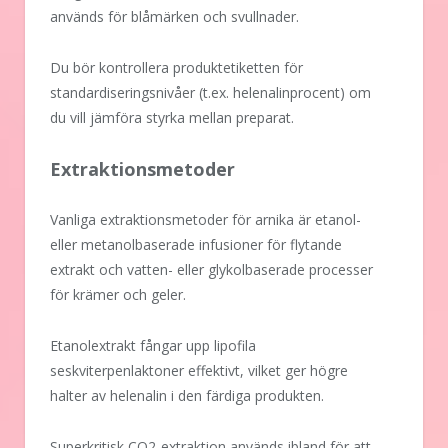
används för blåmärken och svullnader.
Du bör kontrollera produktetiketten för
standardiseringsnivåer (t.ex. helenalinprocent) om
du vill jämföra styrka mellan preparat.
Extraktionsmetoder
Vanliga extraktionsmetoder för arnika är etanol-
eller metanolbaserade infusioner för flytande
extrakt och vatten- eller glykolbaserade processer
för krämer och geler.
Etanolextrakt fångar upp lipofila
seskviterpenlaktoner effektivt, vilket ger högre
halter av helenalin i den färdiga produkten.
Superkritisk CO2-extraktion används ibland för att