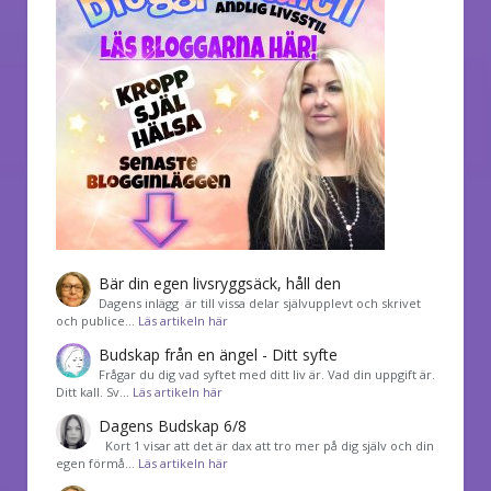
Bär din egen livsryggsäck, håll den
Dagens inlägg är till vissa delar självupplevt och skrivet
och publice…
Läs artikeln här
Budskap från en ängel - Ditt syfte
Frågar du dig vad syftet med ditt liv är. Vad din uppgift är.
Ditt kall. Sv…
Läs artikeln här
Dagens Budskap 6/8
Kort 1 visar att det är dax att tro mer på dig själv och din
egen förmå…
Läs artikeln här