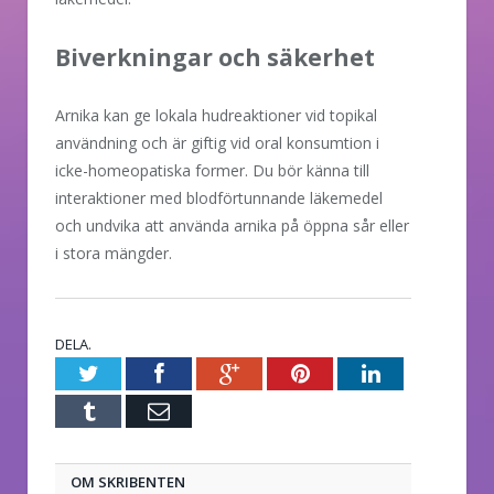
Biverkningar och säkerhet
Arnika kan ge lokala hudreaktioner vid topikal
användning och är giftig vid oral konsumtion i
icke-homeopatiska former. Du bör känna till
interaktioner med blodförtunnande läkemedel
och undvika att använda arnika på öppna sår eller
i stora mängder.
DELA.
Twitter
Facebook
Google+
Pinterest
LinkedIn
Tumblr
E-
post
OM SKRIBENTEN