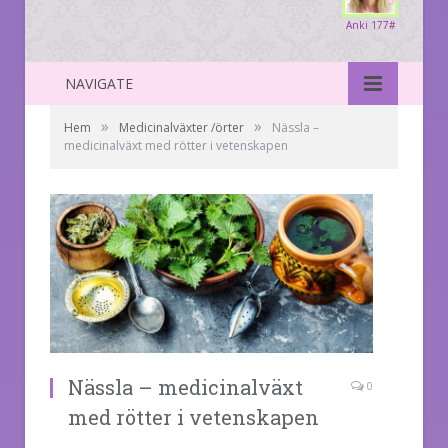
Anki 177#
NAVIGATE
»
»
Hem
Medicinalväxter /örter
Nässla –
medicinalväxt med rötter i vetenskapen
Nässla – medicinalväxt
0
med rötter i vetenskapen