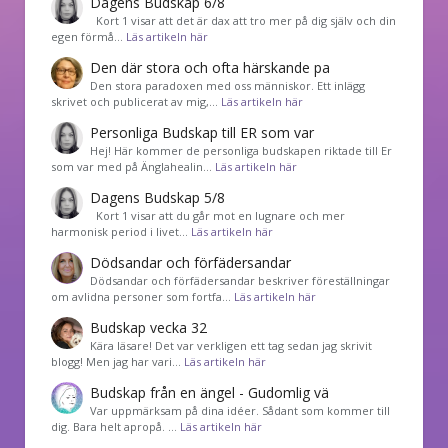
Dagens Budskap 6/8
Kort 1 visar att det är dax att tro mer på dig själv och din
egen förmå…
Läs artikeln här
Den där stora och ofta härskande pa
Den stora paradoxen med oss människor. Ett inlägg
skrivet och publicerat av mig,…
Läs artikeln här
Personliga Budskap till ER som var
Hej! Här kommer de personliga budskapen riktade till Er
som var med på Änglahealin…
Läs artikeln här
Dagens Budskap 5/8
Kort 1 visar att du går mot en lugnare och mer
harmonisk period i livet…
Läs artikeln här
Dödsandar och förfädersandar
Dödsandar och förfädersandar beskriver föreställningar
om avlidna personer som fortfa…
Läs artikeln här
Budskap vecka 32
Kära läsare! Det var verkligen ett tag sedan jag skrivit
blogg! Men jag har vari…
Läs artikeln här
Budskap från en ängel - Gudomlig vä
Var uppmärksam på dina idéer. Sådant som kommer till
dig. Bara helt apropå. …
Läs artikeln här