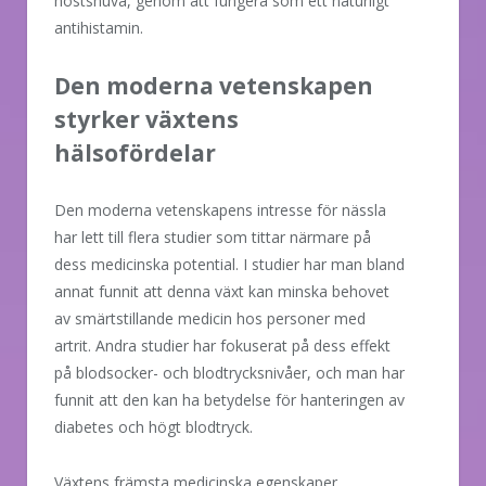
höstsnuva, genom att fungera som ett naturligt
antihistamin.
Den moderna vetenskapen
styrker växtens
hälsofördelar
Den moderna vetenskapens intresse för nässla
har lett till flera studier som tittar närmare på
dess medicinska potential. I studier har man bland
annat funnit att denna växt kan minska behovet
av smärtstillande medicin hos personer med
artrit. Andra studier har fokuserat på dess effekt
på blodsocker- och blodtrycksnivåer, och man har
funnit att den kan ha betydelse för hanteringen av
diabetes och högt blodtryck.
Växtens främsta medicinska egenskaper