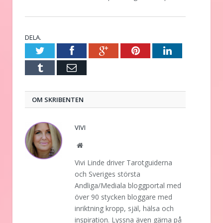
DELA.
Twitter
Facebook
Google+
Pinterest
LinkedIn
Tumblr
E-
post
OM SKRIBENTEN
VIVI
Website
Vivi Linde driver Tarotguiderna
och Sveriges största
Andliga/Mediala bloggportal med
över 90 stycken bloggare med
inriktning kropp, själ, hälsa och
inspiration. Lyssna även gärna på