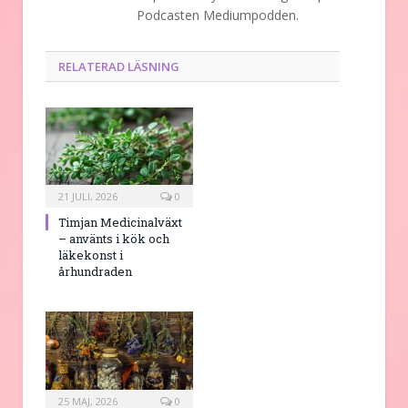
Podcasten Mediumpodden.
RELATERAD LÄSNING
21 JULI, 2026
0
Timjan Medicinalväxt
– använts i kök och
läkekonst i
århundraden
25 MAJ, 2026
0