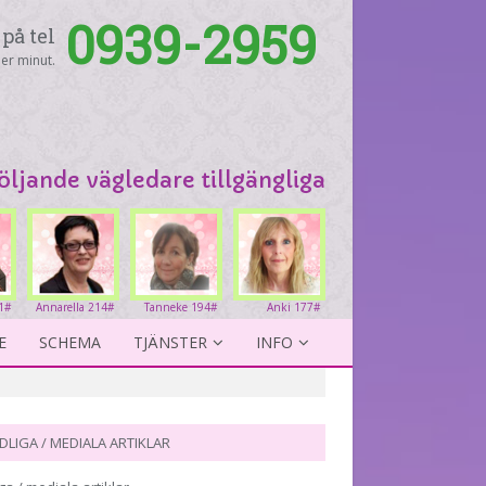
0939-2959
på tel
er minut.
följande vägledare tillgängliga
1#
Annarella 214#
Tanneke 194#
Anki 177#
E
SCHEMA
TJÄNSTER
INFO
DLIGA / MEDIALA ARTIKLAR