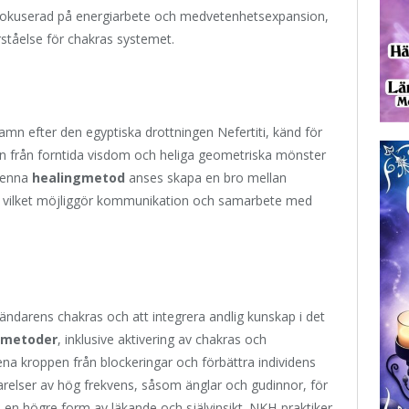
k fokuserad på energiarbete och medvetenhetsexpansion,
ståelse för chakras systemet.
namn efter den egyptiska drottningen Nefertiti, känd för
on från forntida visdom och heliga geometriska mönster
 Denna
healingmetod
anses skapa en bro mellan
, vilket möjliggör kommunikation och samarbete med
ndarens chakras och att integrera andlig kunskap i det
gmetoder
, inklusive aktivering av chakras och
rena kroppen från blockeringar och förbättra individens
 varelser av hög frekvens, såsom änglar och gudinnor, för
 en högre form av läkande och självinsikt. NKH-praktiker