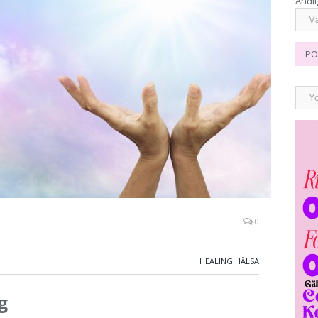
Andli
PO
0
HEALING HÄLSA
g