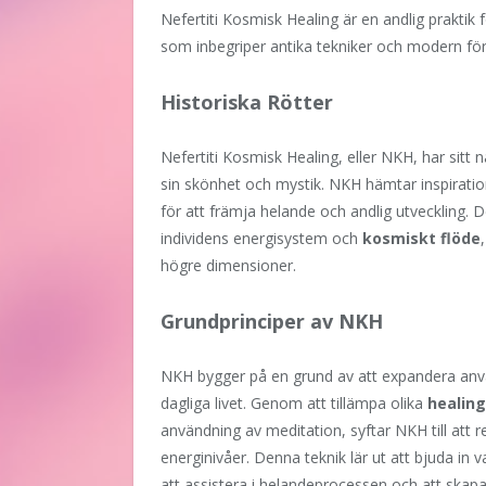
Nefertiti Kosmisk Healing är en andlig prakti
som inbegriper antika tekniker och modern för
Historiska Rötter
Nefertiti Kosmisk Healing, eller NKH, har sitt 
sin skönhet och mystik. NKH hämtar inspirati
för att främja helande och andlig utveckling.
individens energisystem och
kosmiskt flöde
högre dimensioner.
Grundprinciper av NKH
NKH bygger på en grund av att expandera anvä
dagliga livet. Genom att tillämpa olika
healin
användning av meditation, syftar NKH till att 
energinivåer. Denna teknik lär ut att bjuda in
att assistera i helandeprocessen och att skapa