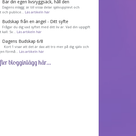
Bär din egen livsryggsäck, håll den
Dagens inlägg är till vissa delar självupplevt och
et och publice…
Läs artikeln här
Budskap från en ängel - Ditt syfte
Frågar du dig vad syftet med ditt liv är. Vad din uppgift
tt kall. Sv…
Läs artikeln här
Dagens Budskap 6/8
Kort 1 visar att det är dax att tro mer på dig själv och
gen förmå…
Läs artikeln här
fler blogginlägg här...