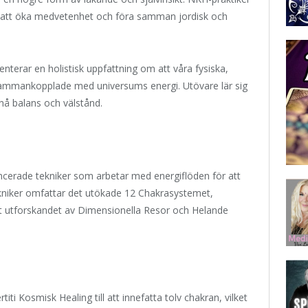
för att öka medvetenhet och föra samman jordisk och
nterar en holistisk uppfattning om att våra fysiska,
 sammankopplade med universums energi. Utövare lär sig
nå balans och välstånd.
ncerade tekniker som arbetar med energiflöden för att
ekniker omfattar det utökade 12 Chakrasystemet,
mt utforskandet av Dimensionella Resor och Helande
iti Kosmisk Healing till att innefatta tolv chakran, vilket