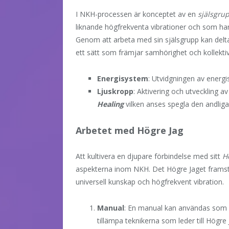
I NKH-processen är konceptet av en
själsgru
liknande högfrekventa vibrationer och som har å
Genom att arbeta med sin själsgrupp kan delta
ett sätt som främjar samhörighet och kollektiv t
Energisystem
: Utvidgningen av energi
Ljuskropp
: Aktivering och utveckling a
Healing
vilken anses spegla den andliga
Arbetet med Högre Jag
Att kultivera en djupare förbindelse med sitt
H
aspekterna inom NKH. Det Högre Jaget framstäl
universell kunskap och högfrekvent vibration.
Manual
: En manual kan användas som en
tillämpa teknikerna som leder till Högr