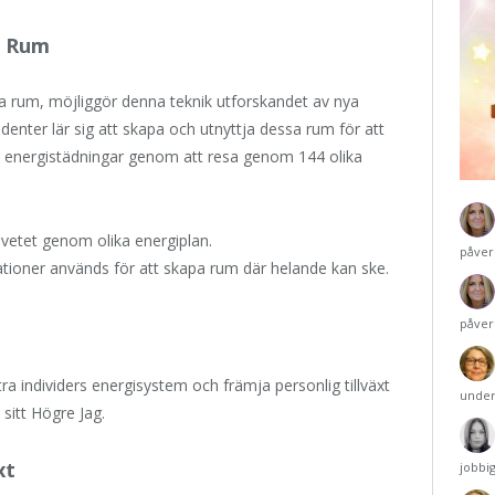
e Rum
 rum, möjliggör denna teknik utforskandet av nya
udenter lär sig att skapa och utnyttja dessa rum för att
ta energistädningar genom att resa genom 144 olika
dvetet genom olika energiplan.
påver
lationer används för att skapa rum där helande kan ske.
H
påver
tra individers energisystem och främja personlig tillväxt
under
sitt Högre Jag.
xt
jobbi