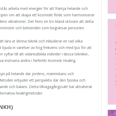
stås arbeta med energier för att främja helande och
ncipen om att skapa ett kosmiskt flöde som harmoniserar
ns vibrationer. Det finns en tro bland utövare att detta
r, mönster och beteenden som begränsar personen.
att lära ut denna teknik och inkluderar en rad olika
t bjuda in varelser av hög frekvens och med ljus för att
syftar till att vidareutbilda individer i dessa tekniker,
va instruera andra i Nefertiti Kosmisk Healing.
 syn på helande där jordens, människans och
toden erbjuder ett perspektiv där den fysiska och
lande och balans. Detta tillvägagångssätt har attraherat
alternativa healingmetoder.
(NKH)