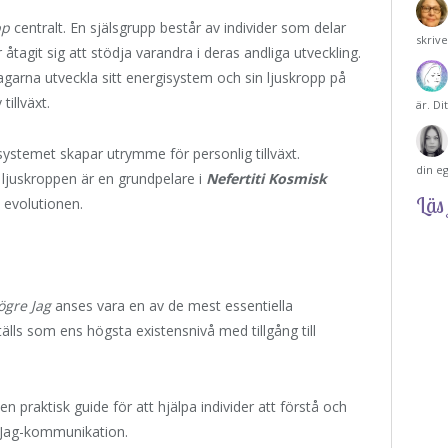
pp
centralt. En själsgrupp består av individer som delar
skriv
tagit sig att stödja varandra i deras andliga utveckling.
garna utveckla sitt energisystem och sin ljuskropp på
illväxt.
är. Di
systemet skapar utrymme för personlig tillväxt.
din e
v ljuskroppen är en grundpelare i
Nefertiti Kosmisk
Läs 
 evolutionen.
ögre Jag
anses vara en av de mest essentiella
ls som ens högsta existensnivå med tillgång till
 praktisk guide för att hjälpa individer att förstå och
e Jag-kommunikation.