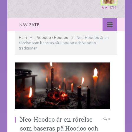
Anki 177#
NAVIGATE
»
»
Hem
- Voodoo / Hoodoo
Neo-Hoodoo är en
rörelse som baseras på Hoodoo och Voodoo-
traditioner
Neo-Hoodoo är en rörelse
0
som baseras på Hoodoo och