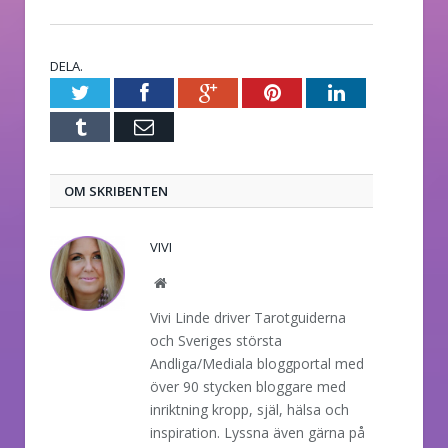
DELA.
Twitter
Facebook
Google+
Pinterest
LinkedIn
Tumblr
E-
post
OM SKRIBENTEN
VIVI
Website
Vivi Linde driver Tarotguiderna
och Sveriges största
Andliga/Mediala bloggportal med
över 90 stycken bloggare med
inriktning kropp, själ, hälsa och
inspiration. Lyssna även gärna på