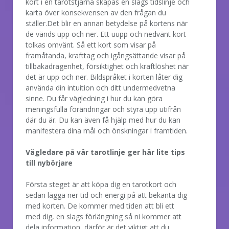
kort i en tarotstjärna skapas en slags tidslinje och
karta över konsekvensen av den frågan du
ställer.Det blir en annan betydelse på kortens när
de vänds upp och ner. Ett uupp och nedvänt kort
tolkas omvänt. Så ett kort som visar på
framåtanda, krafttag och igångsättande visar på
tillbakadragenhet, försiktighet och kraftlöshet när
det är upp och ner. Bildspråket i korten låter dig
använda din intuition och ditt undermedvetna
sinne. Du får vägledning i hur du kan göra
meningsfulla förändringar och styra upp utifrån
där du är. Du kan även få hjälp med hur du kan
manifestera dina mål och önskningar i framtiden.
Vägledare på vår tarotlinje ger här lite tips
till nybörjare
Första steget är att köpa dig en tarotkort och
sedan lägga ner tid och energi på att bekanta dig
med korten. De kommer med tiden att bli ett
med dig, en slags förlängning så ni kommer att
dela information, därför är det viktigt att du