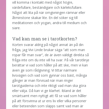
vill komma i kontakt med något högre,
värdefullare, beständigare och kärleksfullare.
Något att lita på när omgivningen rämnar eller
åtminstone skakar lite. En del söker sig till
meditationen och yogan, andra till medium och
siare.
Vad kan man se i tarotkorten?
Korten svarar aldrig på något annat än på din
fråga, jag Vivi Linde brukar säga ”att som man
ropar får man svar”, de är även väldigt direkta så
fråga inte om du inte vill ha svar. På vår tarotlinje
berättar vi vad som håller på att ske, men vi kan
även ge som rådgivning. Vi tittar närmare
livsvägen och vad som gynnar oss bäst, många
gånger är man förvisad när man ringer
tarotguiderna och inte riktigt vad man ska göra
eller välja. Då kan vi ge klarhet. Ibland är det
smärtsamt men nyttigt att få se vad som håller
på att försvinna ut ur ens liv eller vilka personer
eller beteenden som släpps samt vad man är