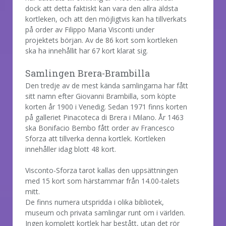
dock att detta faktiskt kan vara den allra äldsta
kortleken, och att den möjligtvis kan ha tillverkats
på order av Filippo Maria Visconti under
projektets början. Av de 86 kort som kortleken
ska ha innehållit har 67 kort klarat sig.
Samlingen Brera-Brambilla
Den tredje av de mest kända samlingarna har fått
sitt namn efter Giovanni Brambilla, som köpte
korten år 1900 i Venedig. Sedan 1971 finns korten
på galleriet Pinacoteca di Brera i Milano. År 1463
ska Bonifacio Bembo fått order av Francesco
Sforza att tillverka denna kortlek. Kortleken
innehåller idag blott 48 kort.
Visconto-Sforza tarot kallas den uppsättningen
med 15 kort som härstammar från 14.00-talets
mitt.
De finns numera utspridda i olika bibliotek,
museum och privata samlingar runt om i världen.
Ingen komplett kortlek har bestått, utan det rör