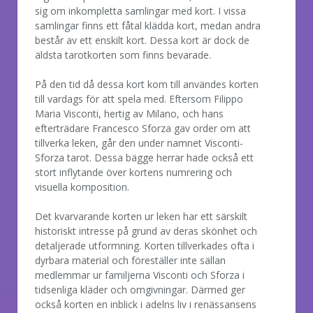
sig om inkompletta samlingar med kort. I vissa
samlingar finns ett fåtal klädda kort, medan andra
består av ett enskilt kort. Dessa kort är dock de
äldsta tarotkorten som finns bevarade.
På den tid då dessa kort kom till användes korten
till vardags för att spela med. Eftersom Filippo
Maria Visconti, hertig av Milano, och hans
efterträdare Francesco Sforza gav order om att
tillverka leken, går den under namnet Visconti-
Sforza tarot. Dessa bägge herrar hade också ett
stort inflytande över kortens numrering och
visuella komposition.
Det kvarvarande korten ur leken har ett särskilt
historiskt intresse på grund av deras skönhet och
detaljerade utformning. Korten tillverkades ofta i
dyrbara material och föreställer inte sällan
medlemmar ur familjerna Visconti och Sforza i
tidsenliga kläder och omgivningar. Därmed ger
också korten en inblick i adelns liv i renässansens