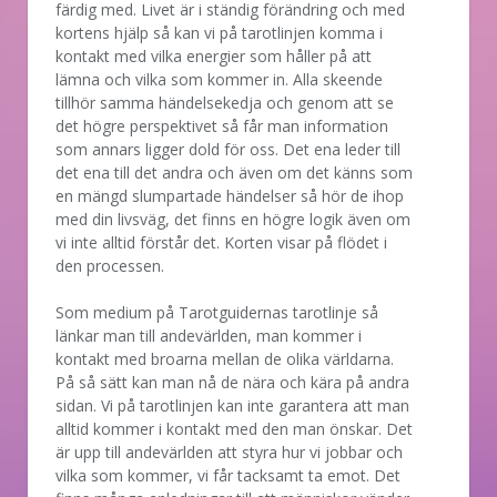
färdig med. Livet är i ständig förändring och med
kortens hjälp så kan vi på tarotlinjen komma i
kontakt med vilka energier som håller på att
lämna och vilka som kommer in. Alla skeende
tillhör samma händelsekedja och genom att se
det högre perspektivet så får man information
som annars ligger dold för oss. Det ena leder till
det ena till det andra och även om det känns som
en mängd slumpartade händelser så hör de ihop
med din livsväg, det finns en högre logik även om
vi inte alltid förstår det. Korten visar på flödet i
den processen.
Som medium på Tarotguidernas tarotlinje så
länkar man till andevärlden, man kommer i
kontakt med broarna mellan de olika världarna.
På så sätt kan man nå de nära och kära på andra
sidan. Vi på tarotlinjen kan inte garantera att man
alltid kommer i kontakt med den man önskar. Det
är upp till andevärlden att styra hur vi jobbar och
vilka som kommer, vi får tacksamt ta emot. Det