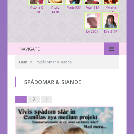
Victoria C
Vitulv
Marie 93#
Peter 91#
Monika
197#
143#
89#
Joy 280#
Eira 216#
NAVIGATE
»
Hem
"Spådomar & siande"
SPÅDOMAR & SIANDE
Next
1
2
1
2
Next