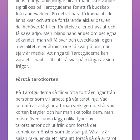
finns många anledningar till att människor vänder
sig till oss på Tarotguiderna för att få budskap
från andevärlden. En del vill bara få känna att de
finns kvar och att de fortfarande älskar oss, en
del behöver få till en förlåtelse eller ett avslut och
få säga adjö. Men ibland handlar det om det egna
sökandet, man vill få svar och utveckla sin egen
medialitet, eller åtminstone få svar på om man
själv är medial. Att ringa till Tarotguiderna kan
vara ett snabbt sätt att få svar på många av sina
frågor.
Förstå tarotkorten
På Tarotguiderna så får vi ofta förfrågningar från
personer som vill arbeta på vår tarotlinje. Vad
som då är viktigt är att man verkligen förstår vad
korten betyder och hur man ska tolka dem. Man
måste även kunna lägga olika typer av
tarotstjärnor och utifrån dom förstå det
komplexa mönster som de visar på. Våra liv är
sällan raka, enkla ett lätta att förstå så då är tarot