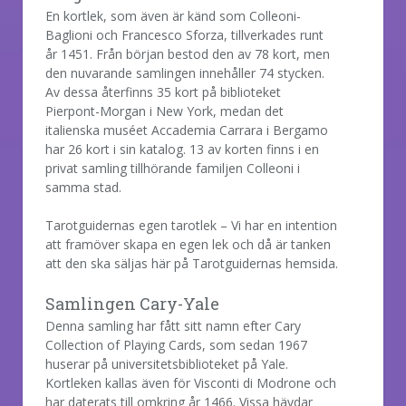
En kortlek, som även är känd som Colleoni-
Baglioni och Francesco Sforza, tillverkades runt
år 1451. Från början bestod den av 78 kort, men
den nuvarande samlingen innehåller 74 stycken.
Av dessa återfinns 35 kort på biblioteket
Pierpont-Morgan i New York, medan det
italienska muséet Accademia Carrara i Bergamo
har 26 kort i sin katalog. 13 av korten finns i en
privat samling tillhörande familjen Colleoni i
samma stad.
Tarotguidernas egen tarotlek – Vi har en intention
att framöver skapa en egen lek och då är tanken
att den ska säljas här på Tarotguidernas hemsida.
Samlingen Cary-Yale
Denna samling har fått sitt namn efter Cary
Collection of Playing Cards, som sedan 1967
huserar på universitetsbiblioteket på Yale.
Kortleken kallas även för Visconti di Modrone och
har daterats till omkring år 1466. Vissa hävdar