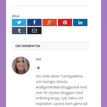
DELA.
Twitter
Facebook
Google+
Pinterest
LinkedIn
Tumblr
E-
post
OM SKRIBENTEN
VIVI
Website
Vivi Linde driver Tarotguiderna
och Sveriges största
Andliga/Mediala bloggportal med
över 90 stycken bloggare med
inriktning kropp, själ, hälsa och
inspiration. Lyssna även gärna på