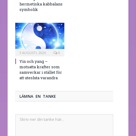
hermetiska kabbalans
symbolik
3 AUGUSTI, 2026
0
Yin och yang –
motsatta krafter som
samverkar i stället för
att utesluta varandra
LÄMNA EN TANKE