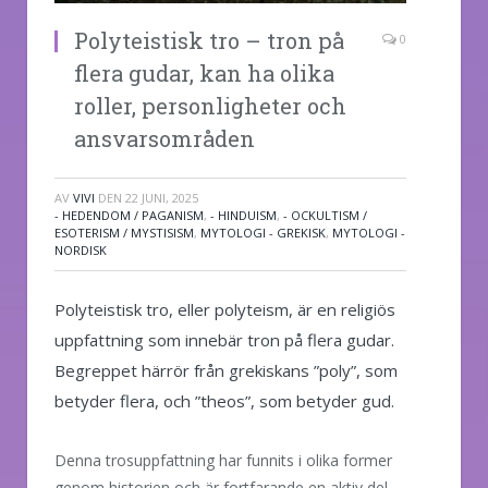
Polyteistisk tro – tron på
0
flera gudar, kan ha olika
roller, personligheter och
ansvarsområden
AV
VIVI
DEN
22 JUNI, 2025
- HEDENDOM / PAGANISM
,
- HINDUISM
,
- OCKULTISM /
ESOTERISM / MYSTISISM
,
MYTOLOGI - GREKISK
,
MYTOLOGI -
NORDISK
Polyteistisk tro, eller polyteism, är en religiös
uppfattning som innebär tron på flera gudar.
Begreppet härrör från grekiskans ”poly”, som
betyder flera, och ”theos”, som betyder gud.
Denna trosuppfattning har funnits i olika former
genom historien och är fortfarande en aktiv del