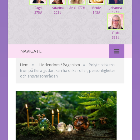
Ragel
Katarina
Anki 177#
Vitulv
Johanna
275#
203#
143#
142#
Gilda
333#
NAVIGATE
»
»
Hem
- Hedendom / Paganism
Polyteistisk tro –
tron på flera gudar, kan ha olika roller, personligheter
och ansvarsområden