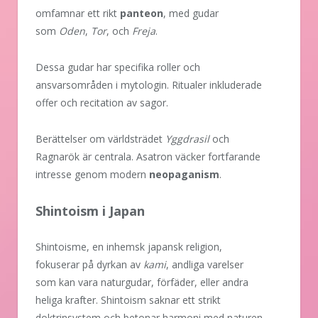
omfamnar ett rikt
panteon
, med gudar
som
Oden
,
Tor
, och
Freja
.
Dessa gudar har specifika roller och
ansvarsområden i mytologin. Ritualer inkluderade
offer och recitation av sagor.
Berättelser om världsträdet
Yggdrasil
och
Ragnarök är centrala. Asatron väcker fortfarande
intresse genom modern
neopaganism
.
Shintoism i Japan
Shintoisme, en inhemsk japansk religion,
fokuserar på dyrkan av
kami
, andliga varelser
som kan vara naturgudar, förfäder, eller andra
heliga krafter. Shintoism saknar ett strikt
doktrinsystem och betonar harmoni med naturen