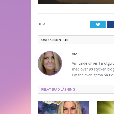
DELA.
Twitte
OM SKRIBENTEN
VIVI
Vivi Linde driver Tarotgu
med över 90 stycken blogg
Lyssna även gärna på P
RELATERAD LÄSNING