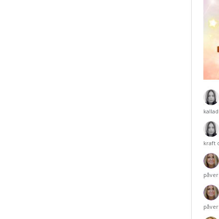
kalla
kraft
påver
påver