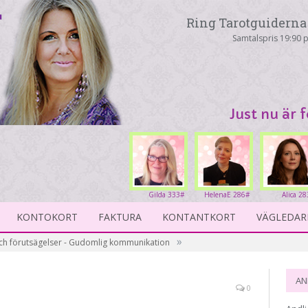
Ring Tarotguiderna 
Samtalspris 19:90 p
Just nu är 
Gilda 333#
HelenaE 286#
Alica 2
KONTOKORT
FAKTURA
KONTANTKORT
VÄGLEDAR
»
och förutsägelser - Gudomlig kommunikation
AN
0