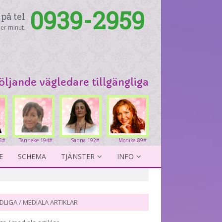
0939-2959
på tel
er minut.
följande vägledare tillgängliga
83#
Tanneke 194#
Sanna 192#
Monika 89#
E
SCHEMA
TJÄNSTER
INFO
DLIGA / MEDIALA ARTIKLAR