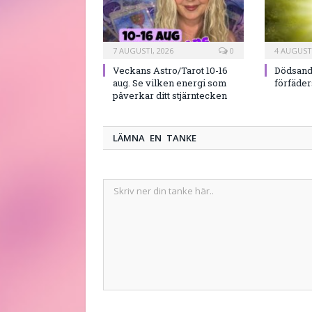
7 AUGUSTI, 2026
0
4 AUGUSTI
Veckans Astro/Tarot 10-16
Dödsand
aug. Se vilken energi som
förfäde
påverkar ditt stjärntecken
LÄMNA EN TANKE