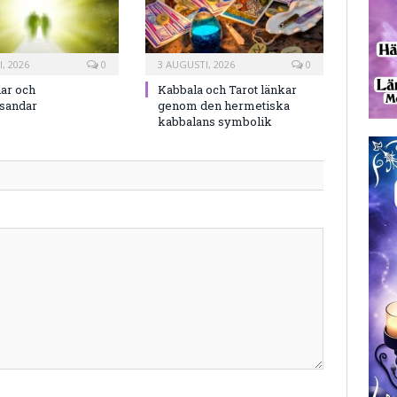
, 2026
0
3 AUGUSTI, 2026
0
ar och
Kabbala och Tarot länkar
rsandar
genom den hermetiska
kabbalans symbolik