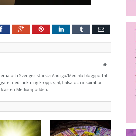
r
Facebook
Google+
Pinterest
LinkedIn
Tumblr
E-
post
Website
iderna och Sveriges största Andliga/Mediala bloggportal
are med inriktning kropp, själ, hälsa och inspiration.
odcasten Mediumpodden.