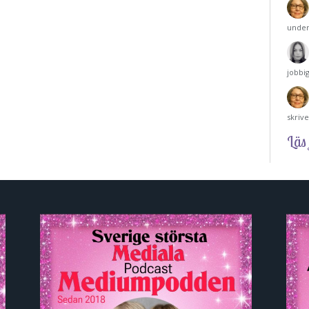
under
jobbi
skriv
Läs 