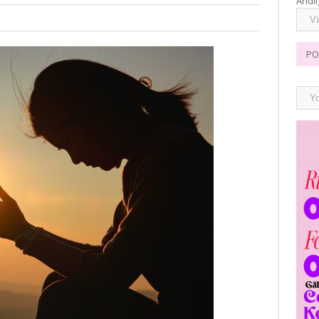
Andli
PO