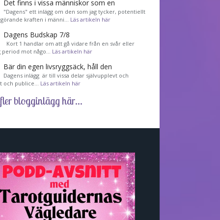
Det finns i vissa människor som en
"Dagens" ett inlägg om den som jag tycker, potentiellt
görande kraften i männi…
Läs artikeln här
Dagens Budskap 7/8
Kort 1 handlar om att gå vidare från en svår eller
g period mot någo…
Läs artikeln här
Bär din egen livsryggsäck, håll den
Dagens inlägg är till vissa delar självupplevt och
et och publice…
Läs artikeln här
fler blogginlägg här...