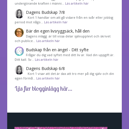
undergörande kraften i männi…
Läs artikeln här
Dagens Budskap 7/8
Kort 1 handlar om att gå vidare från en svår eller jobbig
period mot någo…
Läs artikeln här
Bär din egen livsryggsäck, håll den
Dagens inlägg är till vissa delar självupplevt och skrivet
och publice…
Läs artikeln här
Budskap från en ängel - Ditt syfte
Frågar du dig vad syftet med ditt liv är. Vad din uppgift är.
Ditt kall. Sv…
Läs artikeln här
Dagens Budskap 6/8
Kort 1 visar att det är dax att tro mer på dig själv och din
egen förmå…
Läs artikeln här
Läs fler blogginlägg här...