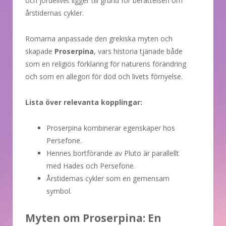
och jordelivet ligger till grund för berättelsen om
årstidernas cykler.
Romarna anpassade den grekiska myten och
skapade
Proserpina
, vars historia tjänade både
som en religiös förklaring för naturens förändring
och som en allegori för död och livets förnyelse.
Lista över relevanta kopplingar:
Proserpina kombinerar egenskaper hos
Persefone.
Hennes bortförande av Pluto är parallellt
med Hades och Persefone.
Årstidernas cykler som en gemensam
symbol.
Myten om Proserpina: En