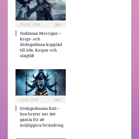
23 JULI, 2026
0
Gudinnan Morrigan –
krigs- och
dödsgudinna kopplad
till öde, korpar och
slagfält
2 JULI, 2026
0
Dödsgudinnan Kali –
hon bryter ner det
gamla för att
möjliggöra förändring