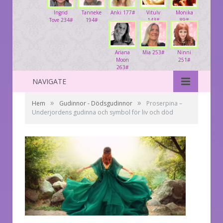
Ingrid
Tanneke
Anki 177#
Vitulv
Monika
Tove 234#
194#
143#
89#
Ariana
Mia 253#
Ninni
Moon
251#
263#
NAVIGATE
»
»
Hem
Gudinnor - Dödsgudinnor
Proserpina –
Underjordens gudinna och symbol för liv och död