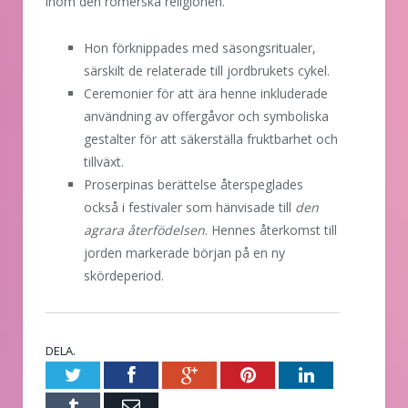
inom den romerska religionen.
Hon förknippades med säsongsritualer,
särskilt de relaterade till jordbrukets cykel.
Ceremonier för att ära henne inkluderade
användning av offergåvor och symboliska
gestalter för att säkerställa fruktbarhet och
tillväxt.
Proserpinas berättelse återspeglades
också i festivaler som hänvisade till
den
agrara återfödelsen
. Hennes återkomst till
jorden markerade början på en ny
skördeperiod.
DELA.
Twitter
Facebook
Google+
Pinterest
LinkedIn
Tumblr
E-