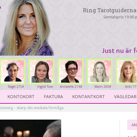
Ring Tarotguiderna 
Samtalspris 19:90 p
Just nu är 
Ragel 275#
Ingrid Tove
Annarella 214#
Malin 200#
Anki 17
234#
KONTOKORT
FAKTURA
KONTANTKORT
VÄGLEDAR
iövning – skärp din mediala förmåga
AN