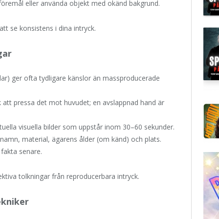
 föremål eller använda objekt med okänd bakgrund.
tt se konsistens i dina intryck.
gar
ar) ger ofta tydligare känslor än massproducerade
 att pressa det mot huvudet; en avslappnad hand är
uella visuella bilder som uppstår inom 30–60 sekunder.
: namn, material, ägarens ålder (om känd) och plats.
 fakta senare.
ektiva tolkningar från reproducerbara intryck.
ekniker