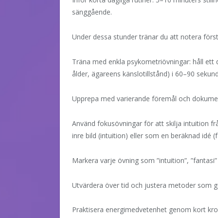
sänggående.
Under dessa stunder tränar du att notera först
Träna med enkla psykometriövningar: håll ett d
ålder, ägareens känslotillstånd) i 60–90 sekunde
Upprepa med varierande föremål och dokument
Använd fokusövningar för att skilja intuition f
inre bild (intuition) eller som en beräknad idé (f
Markera varje övning som ”intuition”, ”fantasi” 
Utvärdera över tid och justera metoder som ge
Praktisera energimedvetenhet genom kort kropp