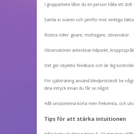
I grupparbete låter du en person hålla ett dol
Samla in svaren och jämför mot verkliga fakta
Rotera roller: givare, mottagare, observatör.
Observatören antecknar tidpunkt, kroppsspråk
Det ger objektiv feedback och lär dig kontrolle
För självträning använd blindprotokoll: be någ
dina intryck innan du får se något.
Håll sessionerna korta men frekventa, och utvär
Tips för att stärka intuitionen
Inför korta dagliga rutiner: 5–10 minuters stil