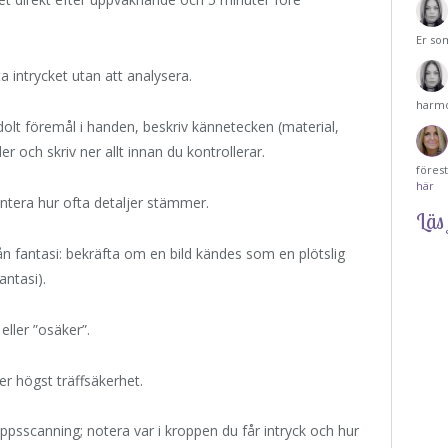
Er so
a intrycket utan att analysera.
harmo
olt föremål i handen, beskriv kännetecken (material,
r och skriv ner allt innan du kontrollerar.
föres
här
era hur ofta detaljer stämmer.
Läs 
rån fantasi: bekräfta om en bild kändes som en plötslig
antasi).
eller ”osäker”.
r högst träffsäkerhet.
sscanning; notera var i kroppen du får intryck och hur