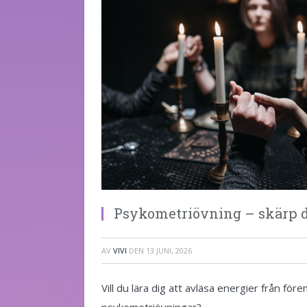
Psykometriövning – skärp d
AV
VIVI
DEN
13 JUNI, 2026
Vill du lära dig att avläsa energier från fö