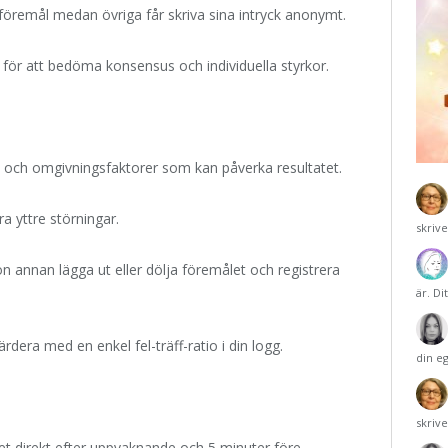
t föremål medan övriga får skriva sina intryck anonymt.
 för att bedöma konsensus och individuella styrkor.
 och omgivningsfaktorer som kan påverka resultatet.
ra yttre störningar.
skriv
on annan lägga ut eller dölja föremålet och registrera
är. Di
dera med en enkel fel-träff-ratio i din logg.
din e
skriv
lhet direkt efter uppvaknande och 5 minuter före