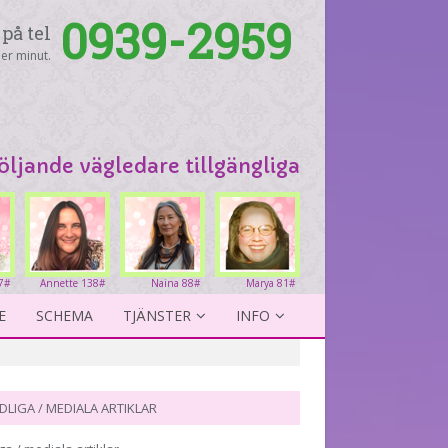
0939-2959
på tel
er minut.
följande vägledare tillgängliga
7#
Annette 138#
Naina 88#
Marya 81#
E
SCHEMA
TJÄNSTER
INFO
DLIGA / MEDIALA ARTIKLAR