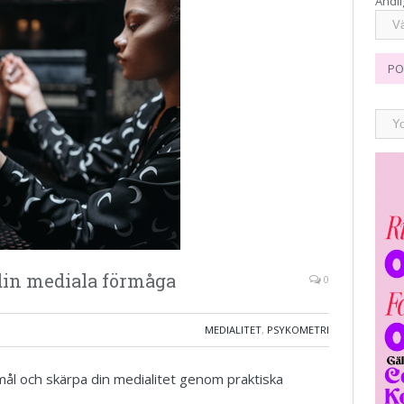
Andli
PO
in mediala förmåga
0
MEDIALITET
,
PSYKOMETRI
remål och skärpa din medialitet genom praktiska