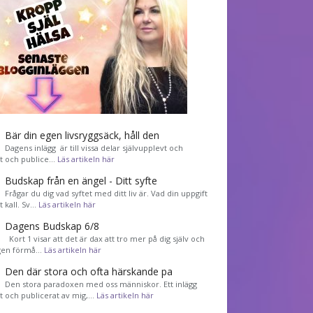
Bär din egen livsryggsäck, håll den
Dagens inlägg är till vissa delar självupplevt och
et och publice…
Läs artikeln här
Budskap från en ängel - Ditt syfte
Frågar du dig vad syftet med ditt liv är. Vad din uppgift
tt kall. Sv…
Läs artikeln här
Dagens Budskap 6/8
Kort 1 visar att det är dax att tro mer på dig själv och
gen förmå…
Läs artikeln här
Den där stora och ofta härskande pa
Den stora paradoxen med oss människor. Ett inlägg
et och publicerat av mig,…
Läs artikeln här