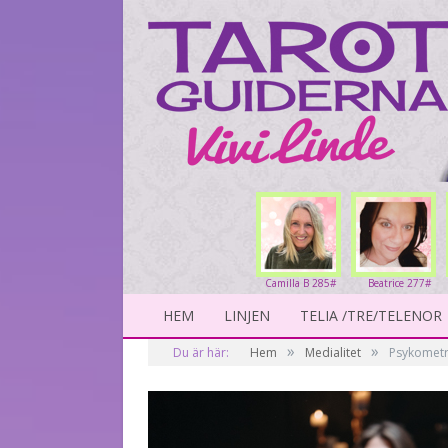
Camilla B 285#
Beatrice 277#
HEM
LINJEN
TELIA /TRE/TELENOR
»
»
Du är här:
Hem
Medialitet
Psykometr