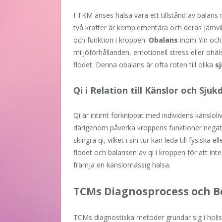
I TKM anses hälsa vara ett tillstånd av balans 
två krafter är komplementära och deras jämvik
och funktion i kroppen.
Obalans
inom Yin och 
miljöförhållanden, emotionell stress eller ohä
flödet. Denna obalans är ofta roten till olika
s
Qi i Relation till Känslor och Sju
Qi är intimt förknippat med individens känsloli
därigenom påverka kroppens funktioner negati
skingra qi, vilket i sin tur kan leda till fysiska e
flödet och balansen av qi i kroppen för att i
främja en känslomässig hälsa.
TCMs Diagnosprocess och 
TCMs diagnostiska metoder grundar sig i holisti