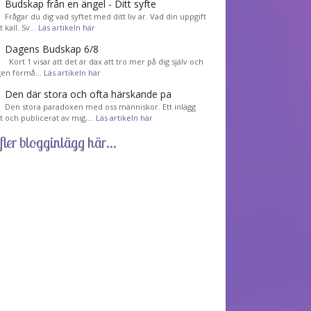
Budskap från en ängel - Ditt syfte
Frågar du dig vad syftet med ditt liv är. Vad din uppgift
tt kall. Sv…
Läs artikeln här
Dagens Budskap 6/8
Kort 1 visar att det är dax att tro mer på dig själv och
gen förmå…
Läs artikeln här
Den där stora och ofta härskande pa
Den stora paradoxen med oss människor. Ett inlägg
et och publicerat av mig,…
Läs artikeln här
fler blogginlägg här...