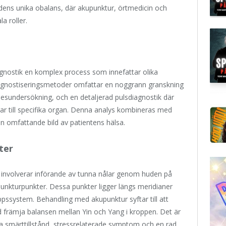
dens unika obalans, där akupunktur, örtmedicin och
a roller.
agnostik en komplex process som innefattar olika
Diagnostiseringsmetoder omfattar en noggrann granskning
nesundersökning, och en detaljerad pulsdiagnostik där
rar till specifika organ. Denna analys kombineras med
en omfattande bild av patientens hälsa.
ter
involverar införande av tunna nålar genom huden på
unkturpunkter. Dessa punkter ligger längs meridianer
ssystem. Behandling med akupunktur syftar till att
med främja balansen mellan Yin och Yang i kroppen. Det är
la smärttillstånd, stressrelaterade symptom och en rad