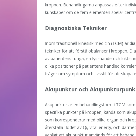
kroppen. Behandlingarna anpassas efter indivi
kunskaper om de fem elementen spelar central
Diagnostiska Tekniker
Inom traditionell kinesisk medicin (TCM) är di
tekniker för att förstå obalanser i kroppen. 
av patientens tunga, en lyssnande och luktsin
olika positioner på patientens handled korrele
frågor om symptom och livsstil för att skapa 
Akupunktur och Akupunkturpunk
Akupunktur är en behandlingsform i TCM som 
specifika punkter på kroppen, kända som akup
som korresponderar med olika organ och kropp
återställa flödet av Qi, vital energi, och där
vanligt att akupunktur används för att behand