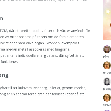
en
CM, där ett brett utbud av örter och växter används för
gen av örter baseras på teorin om de fem elementen
associationer med olika organ i kroppen; exempelvis
arna medan metall associeras med lungorna.
patientens individuella energibalans, där syftet är att
påver
 funktioner.
under
Gong
r till att kultivera livsenergi, eller qi, genom rörelse,
jobbi
g är en specialiserad gren där fokuset ligger på att
skriv