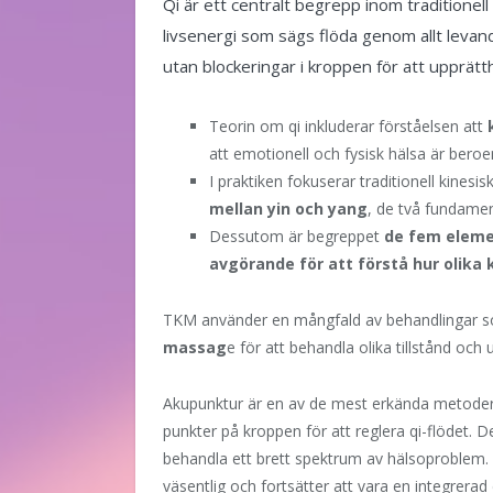
Qi är ett centralt begrepp inom traditione
livsenergi som sägs flöda genom allt levande.
utan blockeringar i kroppen för att upprätt
Teorin om qi inkluderar förståelsen att
att emotionell och fysisk hälsa är bero
I praktiken fokuserar traditionell kinesi
mellan yin och yang
, de två fundamen
Dessutom är begreppet
de fem elemen
avgörande för att förstå hur olika
TKM använder en mångfald av behandlingar
massag
e för att behandla olika tillstånd oc
Akupunktur är en av de mest erkända metodern
punkter på kroppen för att reglera qi-flödet. D
behandla ett brett spektrum av hälsoproblem. En
väsentlig och fortsätter att vara en integrera