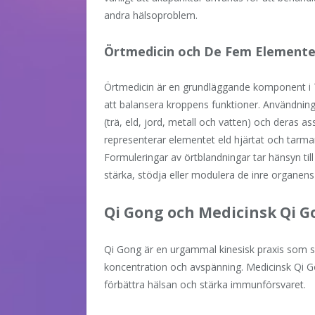
andra hälsoproblem.
Örtmedicin och De Fem Element
Örtmedicin är en grundläggande komponent i T
att balansera kroppens funktioner. Användnin
(trä, eld, jord, metall och vatten) och deras 
representerar elementet eld hjärtat och tarm
Formuleringar av örtblandningar tar hänsyn till 
stärka, stödja eller modulera de inre organens
Qi Gong och Medicinsk Qi 
Qi Gong är en urgammal kinesisk praxis som syfta
koncentration och avspänning. Medicinsk Qi Gon
förbättra hälsan och stärka immunförsvaret.