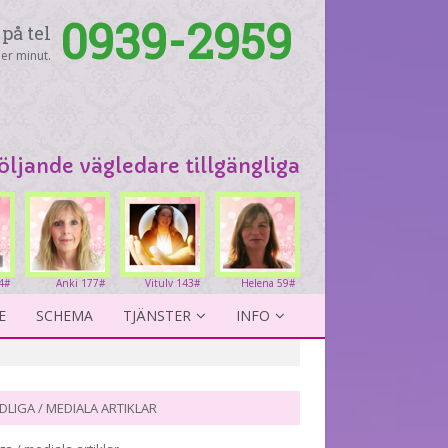
0939-2959
på tel
er minut.
följande vägledare tillgängliga
4#
Anki 177#
Vitulv 143#
Helena 59#
E
SCHEMA
TJÄNSTER
INFO
DLIGA / MEDIALA ARTIKLAR