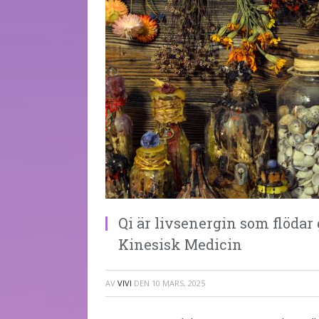
Qi är livsenergin som flödar
Kinesisk Medicin
AV
VIVI
DEN
10 MARS, 2025