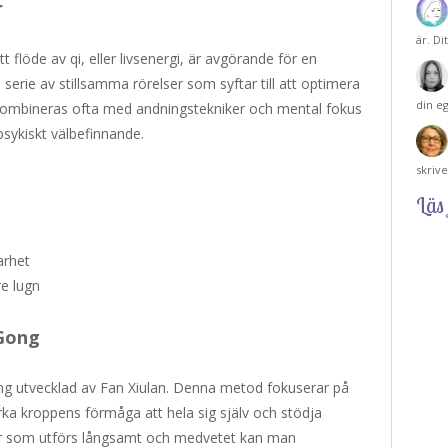
r
är. Di
flöde av qi, eller livsenergi, är avgörande för en
 serie av stillsamma rörelser som syftar till att optimera
din e
r kombineras ofta med andningstekniker och mental fokus
psykiskt välbefinnande.
skriv
Läs 
arhet
e lugn
Gong
g utvecklad av Fan Xiulan. Denna metod fokuserar på
rka kroppens förmåga att hela sig själv och stödja
r som utförs långsamt och medvetet kan man