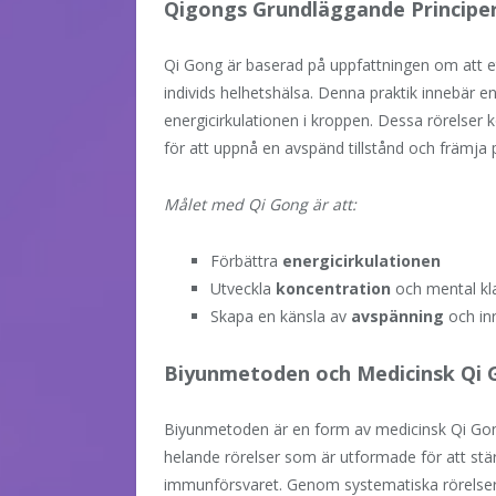
Qigongs Grundläggande Principe
Qi Gong är baserad på uppfattningen om att ett 
individs helhetshälsa. Denna praktik innebär en
energicirkulationen i kroppen. Dessa rörelse
för att uppnå en avspänd tillstånd och främja 
Målet med Qi Gong är att:
Förbättra
energicirkulationen
Utveckla
koncentration
och mental kl
Skapa en känsla av
avspänning
och inr
Biyunmetoden och Medicinsk Qi 
Biyunmetoden är en form av medicinsk Qi Gon
helande rörelser som är utformade för att stä
immunförsvaret. Genom systematiska rörelse