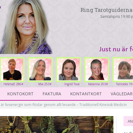
Ring Tarotguiderna 
Samtalspris 19:90 p
Just nu är 
HelenaE 286#
Mia 253#
Ingrid Tove
Katarina 203#
Tanneke 19
234#
KONTOKORT
FAKTURA
KONTANTKORT
VÄGLEDAR
 är livsenergin som flödar genom allt levande – Traditionell Kinesisk Medicin
AN