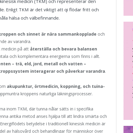
ll kinesisk medicin (TKM) och representerar den
 Enligt TKM är det viktigt att qi flödar fritt och
hålla hälsa och välbefinnande.
kroppen och sinnet är nära sammankopplade
och
ende av varandra.
sk medicin på att
återställa och bevara balansen
tala och komplementära energierna som finns i allt.
ten – trä, eld, jord, metall och vatten –
 kroppssystem interagerar och påverkar varandra
.
 som
akupunktur, örtmedicin, koppning, och tuina-
h uppmuntra kroppens naturliga läkningsprocesser.
a inom TKM, där tunna nålar sätts in i specifika
enna antika metod anses hjälpa till att lindra smärta och
ergiflödets betydelse i traditionell kinesisk medicin är
d del av hälsovård och behandlingar för människor över