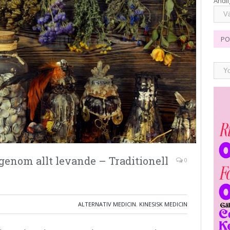
Andli
PO
 genom allt levande – Traditionell
0
ALTERNATIV MEDICIN
,
KINESISK MEDICIN