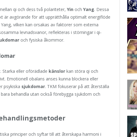
mellan qi och dess två polariteter,
Yin
och
Yang
. Dessa
t är avgörande för att upprätthålla optimalt energiflöde
Yang, vilken kan orsakas av faktorer som externa
lsosamma levnadsvanor, reflekteras i störningar i qi-
jukdomar
och fysiska åkommor.
kdomar
v. Starka eller oförädlade
känslor
kan störa qi och
vt. Emotionell obalans anses kunna blockera eller
ller psykiska
sjukdomar
. TKM fokuserar på att återställa
nte bara behandla utan också förebygga sjukdom och
Behandlingsmetoder
ska principer och syftar till att återskapa harmoni i