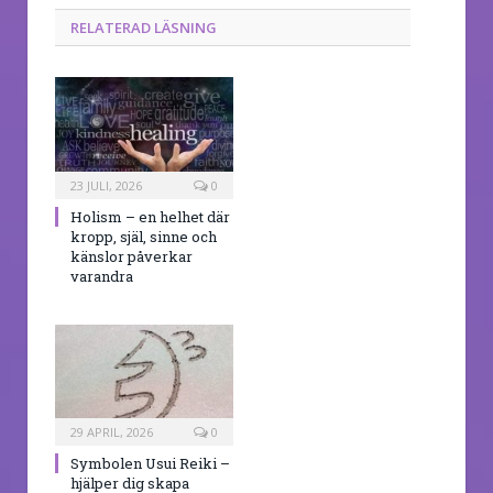
RELATERAD LÄSNING
23 JULI, 2026
0
Holism – en helhet där
kropp, själ, sinne och
känslor påverkar
varandra
29 APRIL, 2026
0
Symbolen Usui Reiki –
hjälper dig skapa