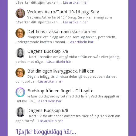
påverkar ditt stjärntecken. …
Läs artikeln här
Veckans Astro/Tarot 10-16 aug. Se v
Veckans Astro/Tarot 10-16 aug. Se vilken energi som
påverkar ditt stjärntecken. …
Läs artikeln här
Det finns i vissa människor som en
"Dagens" ett inlägg om den som jag tycker, potentiellt
undergörande kraften i männi…
Läs artikeln här
Dagens Budskap 7/8
Kort 1 handlar om att gå vidare från en svår eller jobbig
period mot någo…
Läs artikeln här
Bär din egen livsryggsäck, håll den
Dagens inlägg är till vissa delar självupplevt och skrivet
och publice…
Läs artikeln här
Budskap från en ängel - Ditt syfte
Frågar du dig vad syftet med ditt liv är. Vad din uppgift är.
Ditt kall. Sv…
Läs artikeln här
Dagens Budskap 6/8
Kort 1 visar att det är dax att tro mer på dig själv och din
egen förmå…
Läs artikeln här
Läs fler blogginlägg här...