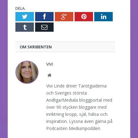
DELA.
Twitter
Facebook
Google+
Pinterest
LinkedIn
Tumblr
E-
post
OM SKRIBENTEN
VIVI
Website
Vivi Linde driver Tarotguiderna
och Sveriges största
Andliga/Mediala bloggportal med
över 90 stycken bloggare med
inriktning kropp, själ, hälsa och
inspiration. Lyssna även gärna på
Podcasten Mediumpodden.