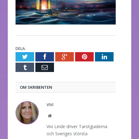
DELA.
Twitter
Facebook
Google+
Pinterest
LinkedIn
Tumblr
E-
post
OM SKRIBENTEN
VIVI
Website
Vivi Linde driver Tarotguiderna
och Sveriges största