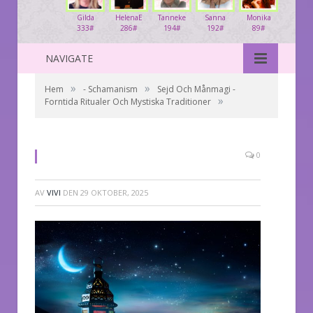
Gilda
HelenaE
Tanneke
Sanna
Monika
333#
286#
194#
192#
89#
NAVIGATE
»
»
Hem
- Schamanism
Sejd Och Månmagi -
»
Forntida Ritualer Och Mystiska Traditioner
0
AV
VIVI
DEN
29 OKTOBER, 2025