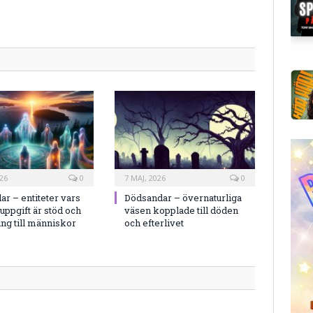
26
0
7 MAJ, 2026
0
ar – entiteter vars
Dödsandar – övernaturliga
uppgift är stöd och
väsen kopplade till döden
ng till människor
och efterlivet