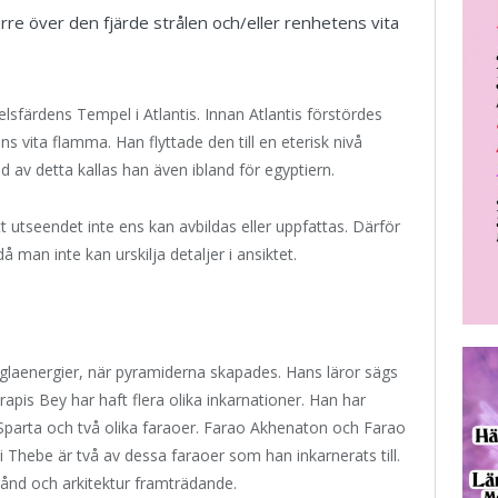
re över den fjärde strålen och/eller renhetens vita
sfärdens Tempel i Atlantis. Innan Atlantis förstördes
s vita flamma. Han flyttade den till en eterisk nivå
 av detta kallas han även ibland för egyptiern.
 utseendet inte ens kan avbildas eller uppfattas. Därför
 man inte kan urskilja detaljer i ansiktet.
glaenergier, när pyramiderna skapades. Hans läror sägs
rapis Bey har haft flera olika inkarnationer. Han har
Sparta och två olika faraoer. Farao Akhenaton och Farao
hebe är två av dessa faraoer som han inkarnerats till.
stånd och arkitektur framträdande.