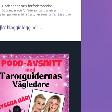
Dödsandar och förfädersandar
Dödsandar och förfädersandar beskriver
tällningar om avlidna personer som fortfa…
Läs artikeln
fler blogginlägg här...