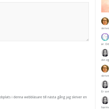
skriv
är. Di
din e
skriv
Er so
plats i denna webbläsare till nästa gång jag skriver en
harmo