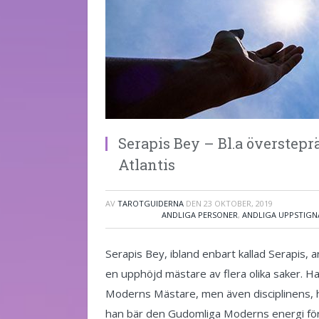
Serapis Bey – Bl.a överstep
Atlantis
AV
TAROTGUIDERNA
DEN
23 OKTOBER, 2019
ANDLIGA PERSONER
,
ANDLIGA UPPSTIGN
Serapis Bey, ibland enbart kallad Serapis,
en upphöjd mästare av flera olika saker. 
Moderns Mästare, men även disciplinens, 
han bär den Gudomliga Moderns energi för 