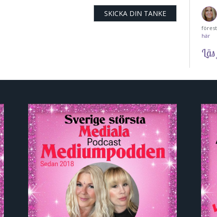
föres
här
Läs 