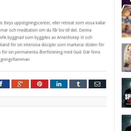
s Beys uppstigningscenter, eller retreat som vissa kallar
mar och meditation om du får lov till det. Denna
gnifik byggnad som byggdes av Amenhotep III och
r känd för sin intensiva disciplin som markerar döden för
n för sin permanenta återförening med Gud. Där finns
igningsflamman.
r
Facebook
Google+
Pinterest
LinkedIn
Tumblr
E-
post