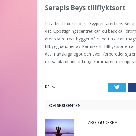
Serapis Beys tillflyktsort
I staden Luxor i södra Egypten återfinns Serapi
det. Uppstigningscentret kan du besöka i dröm
eteriska retreat bygger på ruinerna av en ma
tillbyggnationer av Ramses II. Tillflyktsorten ä
det mänskliga egot och även förbereder själe
också bland annat kungskammaren och uppst
DELA.
Twitte
OM SKRIBENTEN
TAROTGUIDERNA