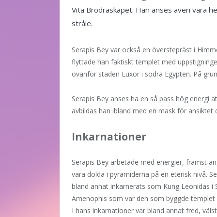
Vita Brödraskapet. Han anses även vara her
stråle.
Serapis Bey var också en överstepräst i Himmel
flyttade han faktiskt templet med uppstigningen
ovanför staden Luxor i södra Egypten. På grund
Serapis Bey anses ha en så pass hög energi att
avbildas han ibland med en mask för ansiktet då
Inkarnationer
Serapis Bey arbetade med energier, främst än
vara dolda i pyramiderna på en eterisk nivå. Se
bland annat inkarnerats som Kung Leonidas i 
Amenophis som var den som byggde templet i T
I hans inkarnationer var bland annat fred, väl