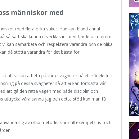
 oss människor med
nniskor med flera olika saker. Han kan bland annat
 på så sätt ska kunna utvecklas in i den fjärde och femte
t vi kan samarbeta och respektera varandra och de olika
 kan då stötta varandra för det bästa för
å att vi kan arbeta på våra svagheter på ett kärleksfullt
plösning på dessa svagheter så att vi kan fortsätta vår
med att gå den rätta vägen med både disciplin och
oss uttrycka våra sanna jag och detta stöd kan man få
 använda sig av olika metoder som till exempel ljus- och
ården.