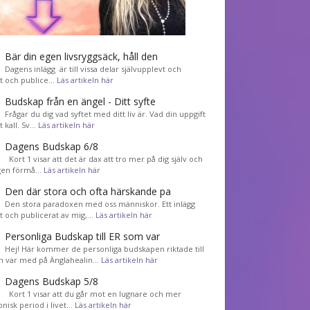
Bär din egen livsryggsäck, håll den
Dagens inlägg är till vissa delar självupplevt och
et och publice…
Läs artikeln här
Budskap från en ängel - Ditt syfte
Frågar du dig vad syftet med ditt liv är. Vad din uppgift
tt kall. Sv…
Läs artikeln här
Dagens Budskap 6/8
Kort 1 visar att det är dax att tro mer på dig själv och
gen förmå…
Läs artikeln här
Den där stora och ofta härskande pa
Den stora paradoxen med oss människor. Ett inlägg
et och publicerat av mig,…
Läs artikeln här
Personliga Budskap till ER som var
Hej! Här kommer de personliga budskapen riktade till
m var med på Änglahealin…
Läs artikeln här
Dagens Budskap 5/8
Kort 1 visar att du går mot en lugnare och mer
nisk period i livet…
Läs artikeln här