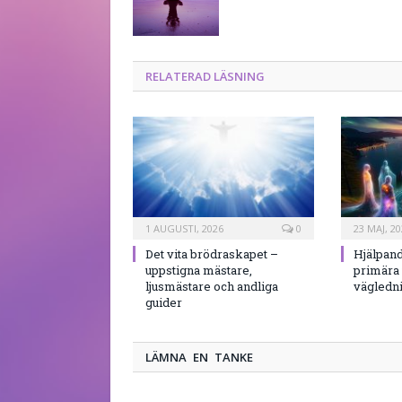
RELATERAD LÄSNING
1 AUGUSTI, 2026
0
23 MAJ, 20
Det vita brödraskapet –
Hjälpand
uppstigna mästare,
primära 
ljusmästare och andliga
vägledni
guider
LÄMNA EN TANKE