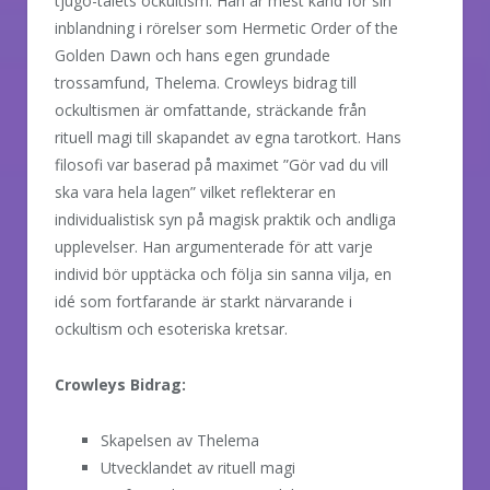
tjugo-talets ockultism. Han är mest känd för sin
inblandning i rörelser som Hermetic Order of the
Golden Dawn och hans egen grundade
trossamfund, Thelema. Crowleys bidrag till
ockultismen är omfattande, sträckande från
rituell magi till skapandet av egna tarotkort. Hans
filosofi var baserad på maximet ”Gör vad du vill
ska vara hela lagen” vilket reflekterar en
individualistisk syn på magisk praktik och andliga
upplevelser. Han argumenterade för att varje
individ bör upptäcka och följa sin sanna vilja, en
idé som fortfarande är starkt närvarande i
ockultism och esoteriska kretsar.
Crowleys Bidrag:
Skapelsen av Thelema
Utvecklandet av rituell magi