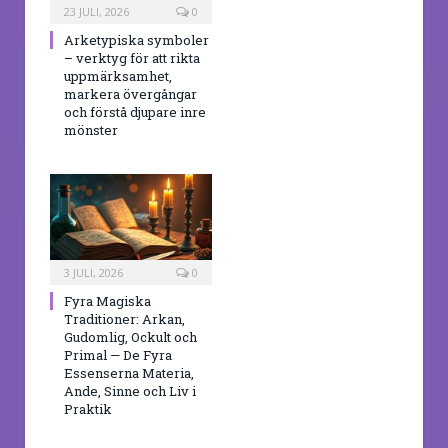
23 JULI, 2026
0
Arketypiska symboler
– verktyg för att rikta
uppmärksamhet,
markera övergångar
och förstå djupare inre
mönster
3 JULI, 2026
0
Fyra Magiska
Traditioner: Arkan,
Gudomlig, Ockult och
Primal — De Fyra
Essenserna Materia,
Ande, Sinne och Liv i
Praktik