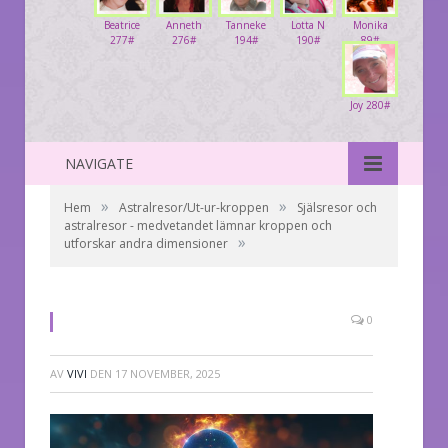
Beatrice
Anneth
Tanneke
Lotta N
Monika
277#
276#
194#
190#
89#
Joy 280#
NAVIGATE
»
»
Hem
Astralresor/Ut-ur-kroppen
Själsresor och
astralresor - medvetandet lämnar kroppen och
»
utforskar andra dimensioner
0
AV
VIVI
DEN
17 NOVEMBER, 2025