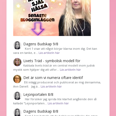
Dagens Budskap 9/8
Kort 1 visar att något börjar klarna inom dig. Det kan
vara en tanke, e…
Läs artikeln här
Livets Träd - symbolisk modell för
Kabbala livets träd är en central modell inom judisk
mystik som hjälper dig att utfor…
Läs artikeln här
Det är som vi numera oftare identif
͏ Ett inlägg producerat och publicerat av mig densamma,
Ann Danell. Jag ä…
Läs artikeln här
Lejonportalen 8/8
Här försöker jag sprida lite klarhet angående den så
kallade ”Lejonportalen…
Läs artikeln här
Dagens Budskap 8/8
Kort 1 kan betyda att du behöver ta tillbaka din egen