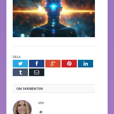
DELA.
Twitter
Facebook
Google+
Pinterest
LinkedIn
Tumblr
E-
post
OM SKRIBENTEN
VIVI
Website