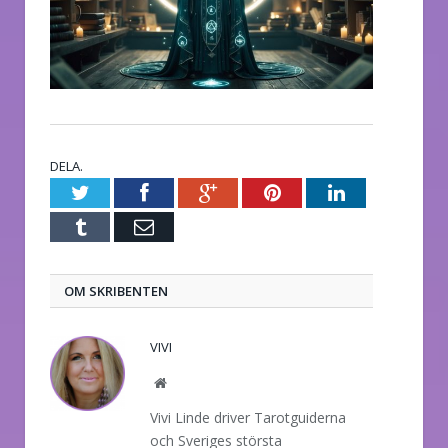
DELA.
Twitter
Facebook
Google+
Pinterest
LinkedIn
Tumblr
E-
post
OM SKRIBENTEN
VIVI
Website
Vivi Linde driver Tarotguiderna
och Sveriges största