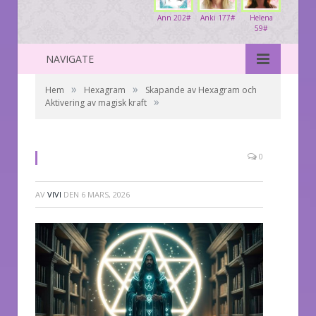
Ann 202#
Anki 177#
Helena
59#
NAVIGATE
»
»
Hem
Hexagram
Skapande av Hexagram och
»
Aktivering av magisk kraft
0
AV
VIVI
DEN
6 MARS, 2026