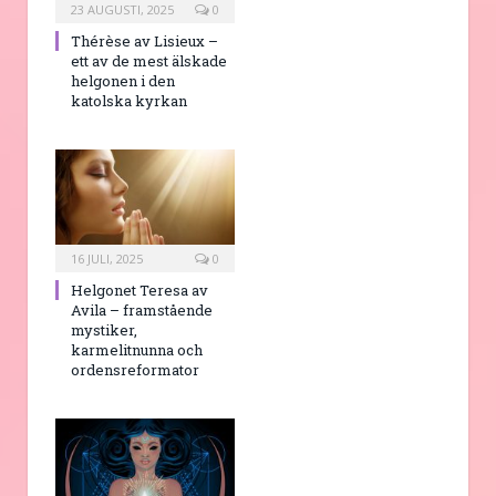
23 AUGUSTI, 2025
0
Thérèse av Lisieux –
ett av de mest älskade
helgonen i den
katolska kyrkan
16 JULI, 2025
0
Helgonet Teresa av
Avila – framstående
mystiker,
karmelitnunna och
ordensreformator