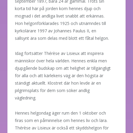
september 1897, bara 24 år gammal. Trots sin
korta tid här på jorden kom hennes djup och
mognad i det andliga livet snabbt att erkännas.
Hon helgonförklarades 1925 och utnämndes till
kyrkolärare 1997 av Johannes Paulus II, en
sällsynt ära som delas med blott ett fåtal helgon.
Idag fortsätter Thérèse av Lisieux att inspirera
människor över hela världen. Hennes enkla men
djupgående budskap om att helighet är tillgängligt
för alla och att kärlekens väg är den högsta är
ständigt aktuellt. Klostret där hon levde är en
pilgrimsplats för dem som söker andlig
vägledning.
Hennes helgondag äger rum den 1 oktober och
firas som en påminnelse om hennes liv och lära.
Thérèse av Lisieux är också ett skyddshelgon för