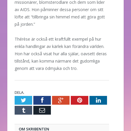
missionärer, blomsterodlare och dem som lider
av AIDS. Hon påminner dessa personer om sitt
löfte att “tillbringa sin himmel med att göra gott
på jorden.”
Thérèse är också ett kraftfullt exempel på hur
enkla handlingar av kärlek kan förändra världen.
Hon har också visat hur alla själar, oavsett deras
tillstånd, kan komma närmare det gudomliga
genom att vara ödmjuka och tro.
DELA.
Twitter
Facebook
Google+
Pinterest
LinkedIn
Tumblr
E-
post
OM SKRIBENTEN