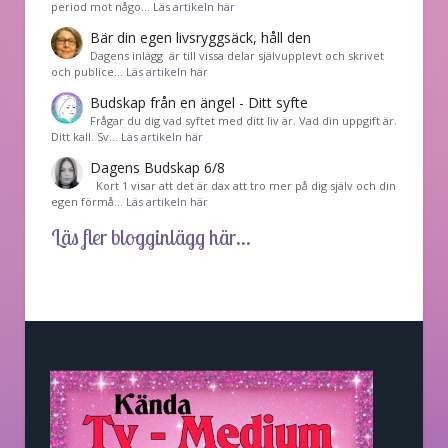
period mot någo…
Läs artikeln här
Bär din egen livsryggsäck, håll den
Dagens inlägg är till vissa delar självupplevt och skrivet
och publice…
Läs artikeln här
Budskap från en ängel - Ditt syfte
Frågar du dig vad syftet med ditt liv är. Vad din uppgift är.
Ditt kall. Sv…
Läs artikeln här
Dagens Budskap 6/8
Kort 1 visar att det är dax att tro mer på dig själv och din
egen förmå…
Läs artikeln här
Läs fler blogginlägg här...