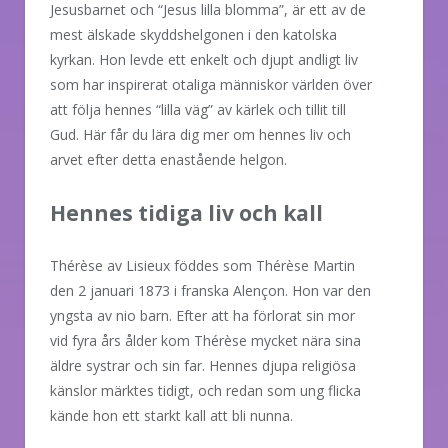
Jesusbarnet och “Jesus lilla blomma”, är ett av de
mest älskade skyddshelgonen i den katolska
kyrkan. Hon levde ett enkelt och djupt andligt liv
som har inspirerat otaliga människor världen över
att följa hennes “lilla väg” av kärlek och tillit till
Gud. Här får du lära dig mer om hennes liv och
arvet efter detta enastående helgon.
Hennes tidiga liv och kall
Thérèse av Lisieux föddes som Thérèse Martin
den 2 januari 1873 i franska Alençon. Hon var den
yngsta av nio barn. Efter att ha förlorat sin mor
vid fyra års ålder kom Thérèse mycket nära sina
äldre systrar och sin far. Hennes djupa religiösa
känslor märktes tidigt, och redan som ung flicka
kände hon ett starkt kall att bli nunna.