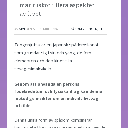
människor i flera aspekter
av livet
AV
VIVI
DEN
6 DECEMBER, 2025
SPÅDOM - TENGENJUTSU
Tengenjutsu är en japansk spådomskonst
som grundar sig i yin och yang, de fem
elementen och den kinesiska
sexagesimalcykeln.
Genom att använda en persons
födelsedatum och fysiska drag kan denna
metod ge insikter om en individs livsväg
och öde.
Denna unika form av spådom kombinerar
traditionella filosofiska principer med djupgående