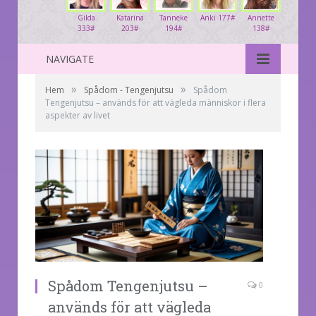
Gilda
Katarina
Tanneke
Anki 177#
Annette
333#
203#
194#
138#
NAVIGATE
»
»
Hem
Spådom - Tengenjutsu
Spådom
Tengenjutsu – används för att vägleda människor i flera
aspekter av livet
Spådom Tengenjutsu –
0
används för att vägleda