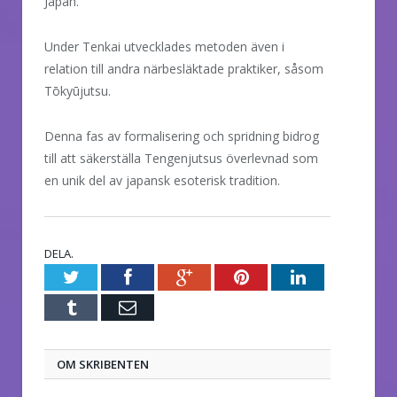
Japan.
Under Tenkai utvecklades metoden även i
relation till andra närbesläktade praktiker, såsom
Tōkyūjutsu.
Denna fas av formalisering och spridning bidrog
till att säkerställa Tengenjutsus överlevnad som
en unik del av japansk esoterisk tradition.
DELA.
Twitter
Facebook
Google+
Pinterest
LinkedIn
Tumblr
E-
post
OM SKRIBENTEN