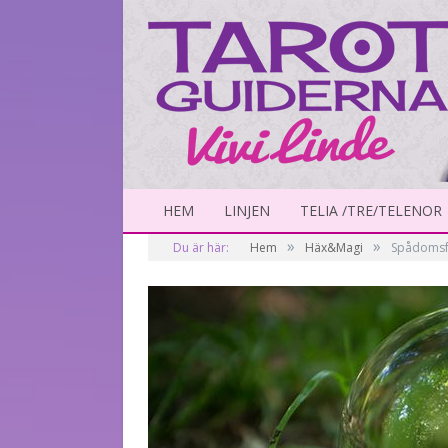
HEM
LINJEN
TELIA /TRE/TELENOR
»
»
Du är här:
Hem
Häx&Magi
Spådomsfo