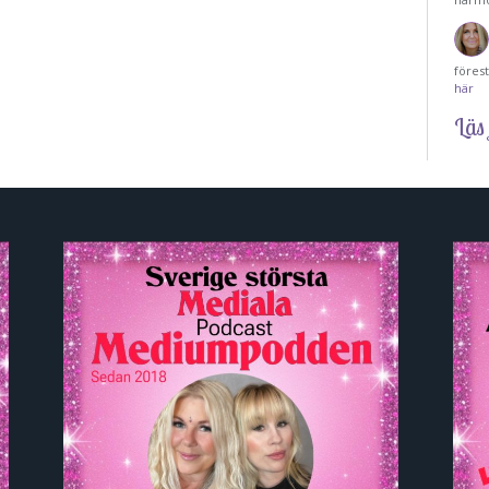
föres
här
Läs 