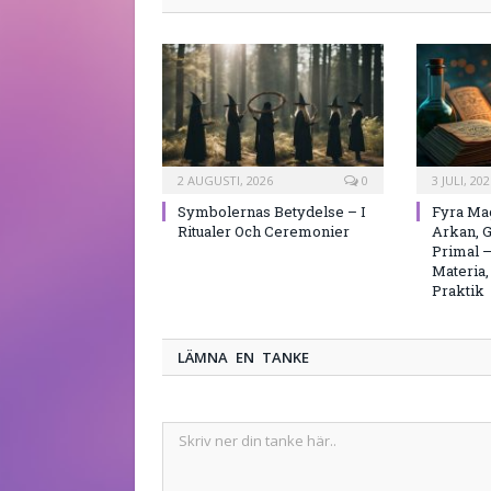
2 AUGUSTI, 2026
0
3 JULI, 202
Symbolernas Betydelse – I
Fyra Mag
Ritualer Och Ceremonier
Arkan, G
Primal 
Materia,
Praktik
LÄMNA EN TANKE