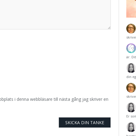
skriv
är. Di
din e
skriv
plats i denna webbläsare till nästa gång jag skriver en
Er so
harmo