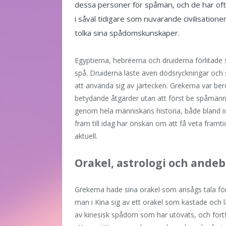
dessa personer för spåmän, och de har ofta 
i såväl tidigare som nuvarande civilisationer
tolka sina spådomskunskaper.
Egyptierna, hebréerna och druiderna förlitade s
spå. Druiderna läste även dödsryckningar och 
att använda sig av järtecken. Grekerna var be
betydande åtgärder utan att först be spåmänn
genom hela människans historia, både bland ic
fram till idag har önskan om att få veta framt
aktuell.
Orakel, astrologi och ande
Grekerna hade sina orakel som ansågs tala för
man i Kina sig av ett orakel som kastade och lä
av kinesisk spådom som har utövats, och fort