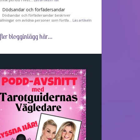
Dödsandar och förfädersandar
Dödsandar och förfädersandar beskriver
tällningar om avlidna personer som fortfa…
Läs artikeln
fler blogginlägg här...