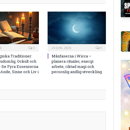
6
0
24 JUNI, 2026
0
iska Traditioner:
Månfaserna i Wicca –
udomlig, Ockult och
planera ritualer, energi
— De Fyra Essenserna
arbete, riktad magi och
 Ande, Sinne och Liv i
personlig andlig utveckling