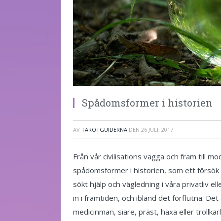
Spådomsformer i historien
AV
TAROTGUIDERNA
DEN
26 JULI, 2017
Från vår civilisations vagga och fram till m
spådomsformer i historien, som ett försök
sökt hjälp och vägledning i våra privatliv e
in i framtiden, och ibland det förflutna. D
medicinman, siare, präst, häxa eller trollkar