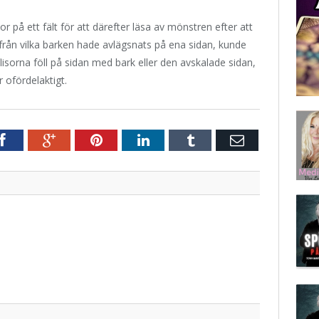
 på ett fält för att därefter läsa av mönstren efter att
, från vilka barken hade avlägsnats på ena sidan, kunde
lisorna föll på sidan med bark eller den avskalade sidan,
 ofördelaktigt.
r
Facebook
Google+
Pinterest
LinkedIn
Tumblr
E-
post