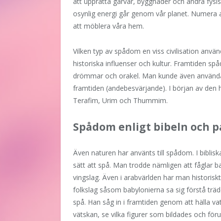
att upprätta garvar, byggnader och andra fysi
osynlig energi går genom vår planet. Numera
att möblera våra hem.
Vilken typ av spådom en viss civilisation anvä
historiska influenser och kultur. Framtiden sp
drömmar och orakel. Man kunde även använda 
framtiden (andebesvärjande). I början av den h
Terafim, Urim och Thummim.
Spådom enligt bibeln och 
Även naturen har använts till spådom. I biblis
sätt att spå. Man trodde nämligen att fåglar 
vingslag. Även i arabvärlden har man historisk
folkslag såsom babylonierna sa sig förstå träd
spå. Han såg in i framtiden genom att hälla vatte
vätskan, se vilka figurer som bildades och för