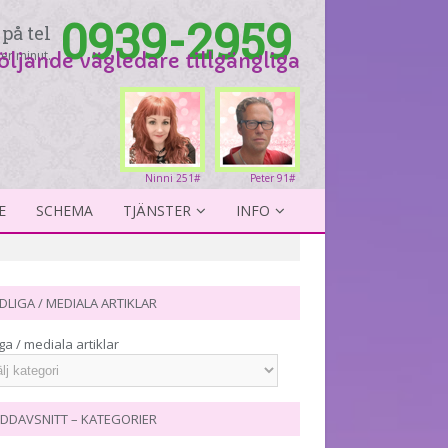
0939-2959
på tel
er minut.
följande vägledare tillgängliga
Ninni 251#
Peter 91#
E
SCHEMA
TJÄNSTER
INFO
DLIGA / MEDIALA ARTIKLAR
ga / mediala artiklar
DDAVSNITT – KATEGORIER