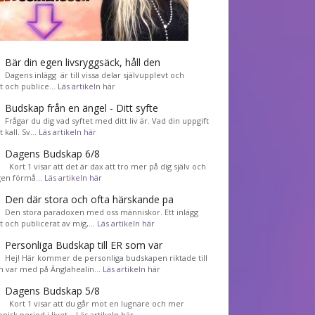
Bär din egen livsryggsäck, håll den
Dagens inlägg är till vissa delar självupplevt och
et och publice…
Läs artikeln här
Budskap från en ängel - Ditt syfte
Frågar du dig vad syftet med ditt liv är. Vad din uppgift
tt kall. Sv…
Läs artikeln här
Dagens Budskap 6/8
Kort 1 visar att det är dax att tro mer på dig själv och
gen förmå…
Läs artikeln här
Den där stora och ofta härskande pa
Den stora paradoxen med oss människor. Ett inlägg
et och publicerat av mig,…
Läs artikeln här
Personliga Budskap till ER som var
Hej! Här kommer de personliga budskapen riktade till
m var med på Änglahealin…
Läs artikeln här
Dagens Budskap 5/8
Kort 1 visar att du går mot en lugnare och mer
nisk period i livet…
Läs artikeln här