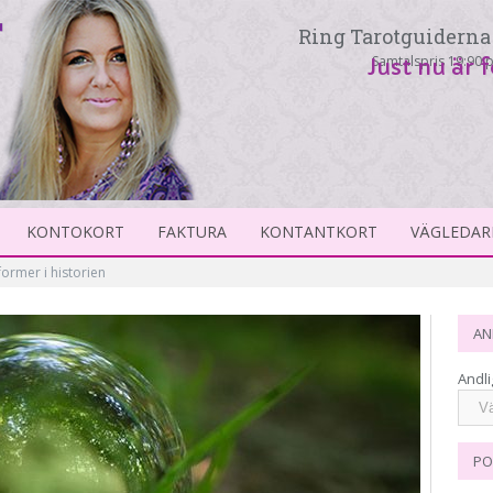
Ring Tarotguiderna 
Samtalspris 19:90 p
Just nu är 
KONTOKORT
FAKTURA
KONTANTKORT
VÄGLEDAR
rmer i historien
AN
Andli
PO