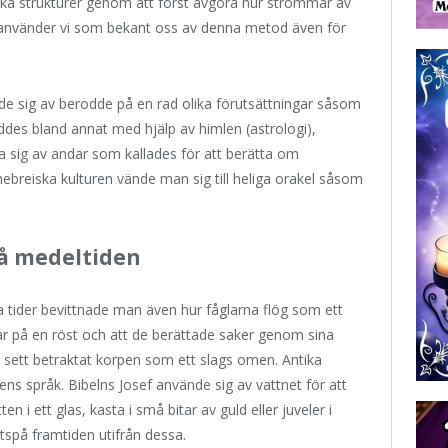
ska strukturer genom att först avgöra hur strömmar av
 använder vi som bekant oss av denna metod även för
nde sig av berodde på en rad olika förutsättningar såsom
åddes bland annat med hjälp av himlen (astrologi),
sig av andar som kallades för att berätta om
ebreiska kulturen vände man sig till heliga orakel såsom
på medeltiden
ka tider bevittnade man även hur fåglarna flög som ett
bar på en röst och att de berättade saker genom sina
t sett betraktat korpen som ett slags omen. Antika
ens språk. Bibelns Josef använde sig av vattnet för att
n i ett glas, kasta i små bitar av guld eller juveler i
utspå framtiden utifrån dessa.