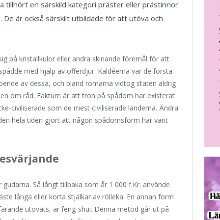
tillhört en särskild kategori präster eller prästinnor
. De är också särskilt utbildade för att utöva och
ig på kristallkulor eller andra skinande föremål för att
spådde med hjälp av offerdjur. Kaldéerna var de första
roende av dessa, och bland romarna vidtog staten aldrig
en om råd. Faktum är att tron på spådom har existerat
ke-civiliserade som de mest civiliserade länderna. Ändra
iden hela tiden gjort att någon spådomsform har varit
besvärjande
 gudarna. Så långt tillbaka som år 1 000 f.Kr. använde
ste långa eller korta stjälkar av rölleka. En annan form
farande utövats, är feng-shui. Denna metod går ut på