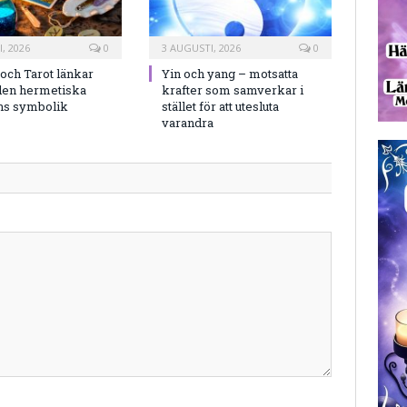
, 2026
0
3 AUGUSTI, 2026
0
och Tarot länkar
Yin och yang – motsatta
en hermetiska
krafter som samverkar i
ns symbolik
stället för att utesluta
varandra