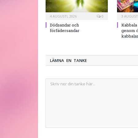
4 AUGUSTI, 2026
0
3 AUGUSTI
Dödsandar och
Kabbala 
förfädersandar
genom d
kabbala
LÄMNA EN TANKE