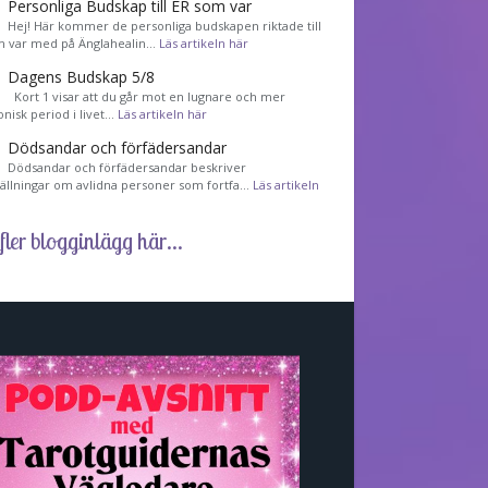
Personliga Budskap till ER som var
Hej! Här kommer de personliga budskapen riktade till
m var med på Änglahealin…
Läs artikeln här
Dagens Budskap 5/8
Kort 1 visar att du går mot en lugnare och mer
nisk period i livet…
Läs artikeln här
Dödsandar och förfädersandar
Dödsandar och förfädersandar beskriver
tällningar om avlidna personer som fortfa…
Läs artikeln
fler blogginlägg här...