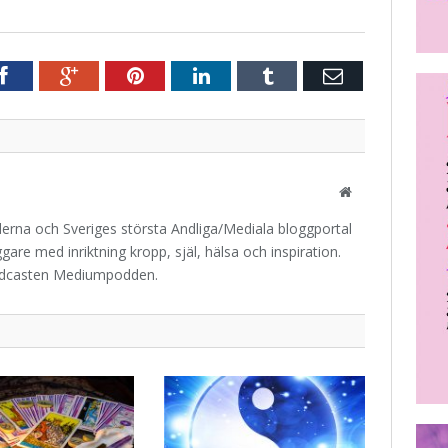
r
Facebook
Google+
Pinterest
LinkedIn
Tumblr
E-
post
Website
iderna och Sveriges största Andliga/Mediala bloggportal
are med inriktning kropp, själ, hälsa och inspiration.
odcasten Mediumpodden.