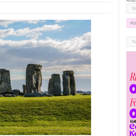
Andli
PO