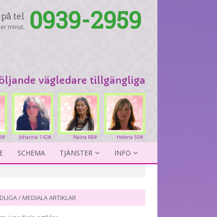
0939-2959
på tel
er minut.
följande vägledare tillgängliga
3#
Johanna 142#
Naina 88#
Helena 59#
E
SCHEMA
TJÄNSTER
INFO
DLIGA / MEDIALA ARTIKLAR