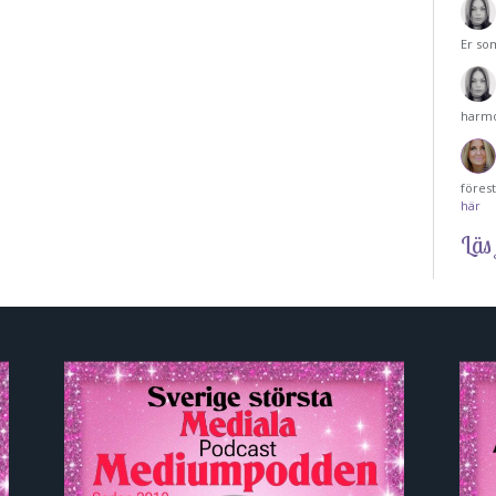
Er so
harmo
föres
här
Läs 