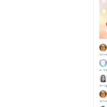
skriv
är. Di
din e
skriv