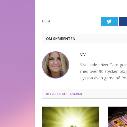
DELA.
Twitte
OM SKRIBENTEN
VIVI
Vivi Linde driver Tarotgu
med över 90 stycken blogg
Lyssna även gärna på P
RELATERAD LÄSNING