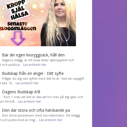
Bär din egen livsryggsäck, håll den
Dagens inlägg är till vissa delar självupplevt och
et och publice…
Läs artikeln här
Budskap från en ängel - Ditt syfte
Frågar du dig vad syftet med ditt liv är. Vad din uppgift
tt kall. Sv…
Läs artikeln här
Dagens Budskap 6/8
Kort 1 visar att det är dax att tro mer på dig själv och
gen förmå…
Läs artikeln här
Den där stora och ofta härskande pa
Den stora paradoxen med oss människor. Ett inlägg
et och publicerat av mig,…
Läs artikeln här