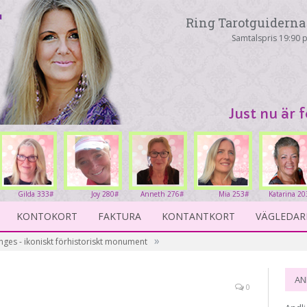
Ring Tarotguiderna 
Samtalspris 19:90 p
Just nu är 
Gilda 333#
Joy 280#
Anneth 276#
Mia 253#
Katarina 20
KONTOKORT
FAKTURA
KONTANTKORT
VÄGLEDAR
»
ges - ikoniskt förhistoriskt monument
AN
0