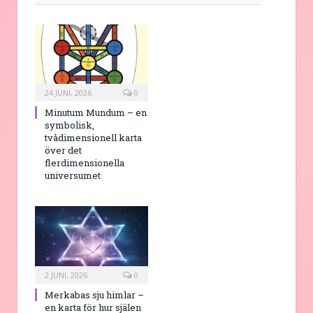
24 JUNI, 2026
0
Minutum Mundum – en
symbolisk,
tvådimensionell karta
över det
flerdimensionella
universumet
2 JUNI, 2026
0
Merkabas sju himlar –
en karta för hur själen