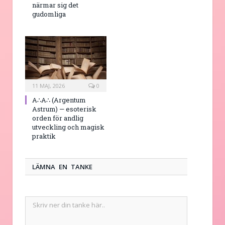
närmar sig det
gudomliga
11 MAJ, 2026
0
A∴A∴ (Argentum
Astrum) — esoterisk
orden för andlig
utveckling och magisk
praktik
LÄMNA EN TANKE