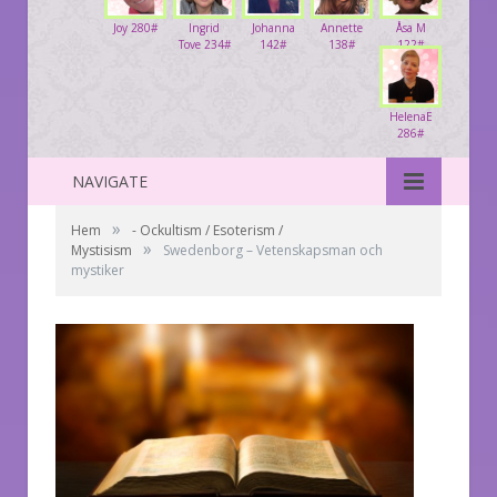
Joy 280#
Ingrid
Johanna
Annette
Åsa M
Tove 234#
142#
138#
122#
HelenaE
286#
NAVIGATE
»
Hem
- Ockultism / Esoterism /
»
Mystisism
Swedenborg – Vetenskapsman och
mystiker