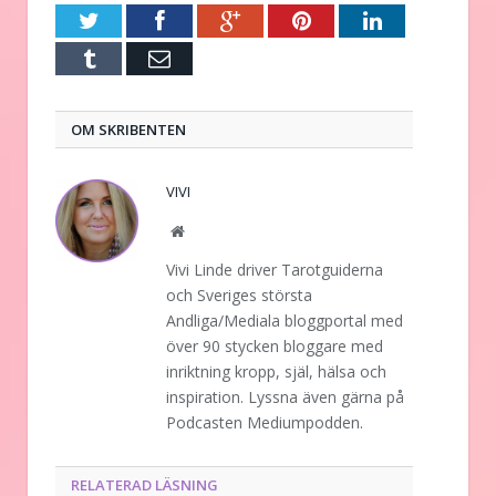
Twitter
Facebook
Google+
Pinterest
LinkedIn
Tumblr
E-
post
OM SKRIBENTEN
VIVI
Website
Vivi Linde driver Tarotguiderna
och Sveriges största
Andliga/Mediala bloggportal med
över 90 stycken bloggare med
inriktning kropp, själ, hälsa och
inspiration. Lyssna även gärna på
Podcasten Mediumpodden.
RELATERAD LÄSNING